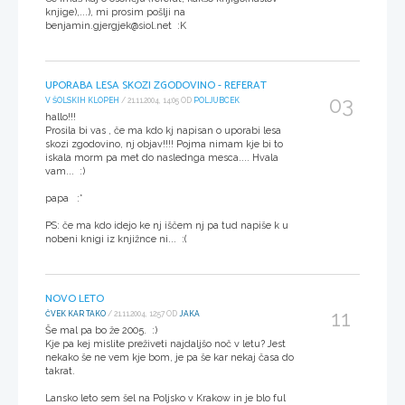
knjige),...), mi prosim pošlji na
benjamin.gjergjek@siol.net :K
UPORABA LESA SKOZI ZGODOVINO - REFERAT
03
V ŠOLSKIH KLOPEH
/ 21.11.2004, 14:05 OD
POLJUBCEK
hallo!!!
Prosila bi vas , če ma kdo kj napisan o uporabi lesa
skozi zgodovino, nj objav!!!! Pojma nimam kje bi to
iskala morm pa met do naslednga mesca.... Hvala
vam... :)
papa :*
PS: če ma kdo idejo ke nj iščem nj pa tud napiše k u
nobeni knigi iz knjižnce ni... :(
NOVO LETO
11
ČVEK KAR TAKO
/ 21.11.2004, 12:57 OD
JAKA
Še mal pa bo že 2005. :)
Kje pa kej mislite preživeti najdaljšo noč v letu? Jest
nekako še ne vem kje bom, je pa še kar nekaj časa do
takrat.
Lansko leto sem šel na Poljsko v Krakow in je blo ful