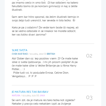
pa imamo srečo in smo (bili ;D) kar odločeni na katero
fakulteto bomo šli po končani gimnaziji in kaj si želite
študirati.
Sam sem kar hitro spoznal, da želim študirati kemijo in
svojo željo tudi uresničil, kar seveda ni bilo težko. 8)
Kako je pa z ostalimi? Že veste kam boste šli naprej, ali
se še vedno odločate in se nikakor ne morete odločit,
ker vas toliko stvari zanima?
SLIKE SVETA
02
ČVEK KAR TAKO
/ 02.11.2004, 20:02 OD
BRITISH
Alo! Dober dan oz. lep pozdrav vsem ;D! Če mate kake
slike iz sveta (potovanja,..) mi jih prosim pošljite! Al pa
če mate kake slike iz Velike Britanije pa iz filma Harry
Potter,... ::)
Pište tudi vsi, ki poslušate Errosa, Celine Dion,
Vengaboys... :P :P :P
JE MATURA RES TAK BAVBAV
03
MATURA
/ 02.11.2004, 21:21 OD
JAKA
Se vam zdi, da je matura res tako težka kot izgleda?
Nekater ji pravijo celo nekakšen izpit za življenje