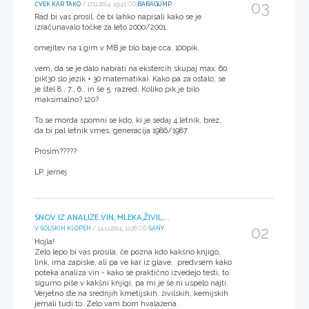
03
ČVEK KAR TAKO
/ 17.11.2004, 19:41 OD
BABAGUMP
Rad bi vas prosil, če bi lahko napisali kako se je
izračunavalo točke za leto 2000/2001.
omejitev na 1.gim v MB je blo baje cca. 100pik.
vem, da se je dalo nabrati na ekstercih skupaj max. 60
pik(30 slo jezik + 30 matematika). Kako pa za ostalo, se
je štel 8., 7., 6., in še 5. razred. Koliko pik je bilo
maksimalno? 120?
To se morda spomni se kdo, ki je sedaj 4.letnik, brez,
da bi pal letnik vmes, generacija 1986/1987
Prosim?????
LP, jernej
SNOV IZ ANALIZE VIN, MLEKA,ŽIVIL,...
02
V ŠOLSKIH KLOPEH
/ 14.11.2004, 11:26 OD
SANY
Hojla!
Zelo lepo bi vas prosila, če pozna kdo kakšno knjigo,
link, ima zapiske, ali pa ve kar iz glave, predvsem kako
poteka analiza vin - kako se praktično izvedejo testi, to
sigurno piše v kakšni knjigi, pa mi je še ni uspelo najti.
Verjetno ste na srednjih kmetijskih, živilskih, kemijskih
jemali tudi to. Zelo vam bom hvalažena.