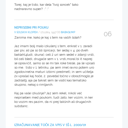
Torej, kaj je tisto, kar dela "tvoj soncek" tako
nadnaravno super? :* :*
NEPRISEBNI PRI POUKU
06
V ŠOLSKIH KLOPEH
/ 17.11.2004, 19:57 OD
BABAGUMP
Zanima me, kako je kaj s tem na vaših šolah?
Jaz imam bolj malo izkušenj s tem, enkrat v 1. zaradi
par piv, ali pa so bli špricarji, ter sedaj v 4. po dveh
baklah(4ludi, skuna). celi 2 uri sem sedel v zdanji vrsti,
bil celi bledi, drugače sem v 1. vrsti,moral bi it naprej
se opravičit, samo so se mi tak roke tresle, pa še vpisali
so me. tisto v 1. letniku, pa sem imel ravno potem uro
zgodovine(na maturi izbirni predmet), in sem učitelja
2x vprašal kaj hoče, 2. povedal točno v obraz(moglo je
zadišat9, aja pa takrat sem še vodil kao tematsko
skupino, nekaj o rimljanih.
Kaj pa vaše izkušnje? Jaz sem rekel, nikoli več
nepriseben med poukom, tudi zato, ker vozim, in ker
ko vozim res pazim, da ni prej takšnih ali drugačnih
substanc.
IZRAČUNAVANJE TOČK ZA VPIS V SŠ L. 2000/01