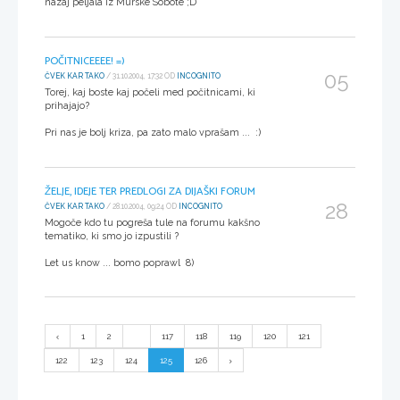
nazaj peljala iz Murske Sobote ;D
POČITNICEEEE! =)
05
ČVEK KAR TAKO
/ 31.10.2004, 17:32 OD
INCOGNITO
Torej, kaj boste kaj počeli med počitnicami, ki
prihajajo?
Pri nas je bolj kriza, pa zato malo vprašam ... :)
ŽELJE, IDEJE TER PREDLOGI ZA DIJAŠKI FORUM
28
ČVEK KAR TAKO
/ 28.10.2004, 09:24 OD
INCOGNITO
Mogoče kdo tu pogreša tule na forumu kakšno
tematiko, ki smo jo izpustili ?
Let us know ... bomo poprawl 8)
1
2
...
117
118
119
120
121
122
123
124
125
126