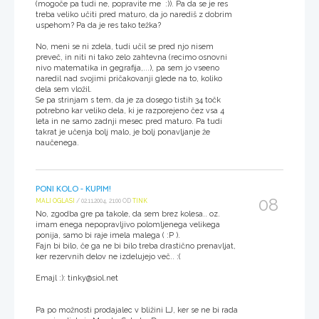
(mogoče pa tudi ne, popravite me :)). Pa da se je res
treba veliko učiti pred maturo, da jo narediš z dobrim
uspehom? Pa da je res tako težka?
No, meni se ni zdela, tudi učil se pred njo nisem
preveč, in niti ni tako zelo zahtevna (recimo osnovni
nivo matematika in gegrafija,...), pa sem jo vseeno
naredil nad svojimi pričakovanji glede na to, koliko
dela sem vložil.
Se pa strinjam s tem, da je za dosego tistih 34 točk
potrebno kar veliko dela, ki je razporejeno čez vsa 4
leta in ne samo zadnji mesec pred maturo. Pa tudi
takrat je učenja bolj malo, je bolj ponavljanje že
naučenega.
PONI KOLO - KUPIM!
08
MALI OGLASI
/ 02.11.2004, 21:00 OD
TINK
No, zgodba gre pa takole, da sem brez kolesa.. oz.
imam enega nepopravljivo polomljenega velikega
ponija, samo bi raje imela malega ( :P ).
Fajn bi bilo, če ga ne bi bilo treba drastično prenavljat,
ker rezervnih delov ne izdelujejo več.. :(
Emajl :): tinky@siol.net
Pa po možnosti prodajalec v bližini LJ, ker se ne bi rada