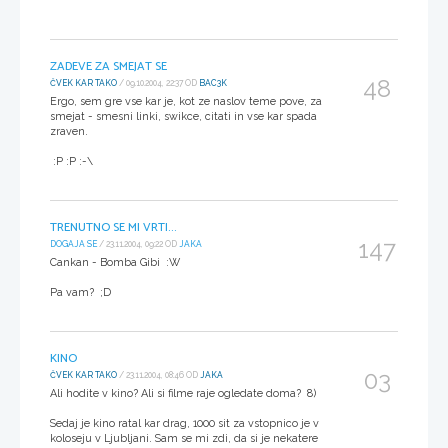
ZADEVE ZA SMEJAT SE
48
ČVEK KAR TAKO
/ 09.10.2004, 22:37 OD
BAC3K
Ergo, sem gre vse kar je, kot ze naslov teme pove, za
smejat - smesni linki, swikce, citati in vse kar spada
zraven.
:P :P :-\
TRENUTNO SE MI VRTI...
147
DOGAJA SE
/ 23.11.2004, 09:22 OD
JAKA
Cankan - Bomba Gibi :W
Pa vam? ;D
KINO
03
ČVEK KAR TAKO
/ 23.11.2004, 08:46 OD
JAKA
Ali hodite v kino? Ali si filme raje ogledate doma? 8)
Sedaj je kino ratal kar drag, 1000 sit za vstopnico je v
koloseju v Ljubljani. Sam se mi zdi, da si je nekatere