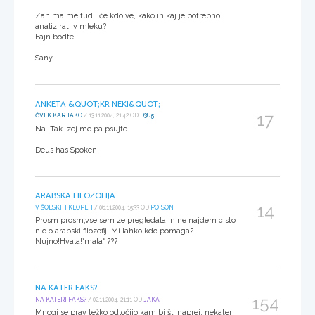
Zanima me tudi, če kdo ve, kako in kaj je potrebno
analizirati v mleku?
Fajn bodte.
Sany
ANKETA &QUOT;KR NEKI&QUOT;
17
ČVEK KAR TAKO
/ 13.11.2004, 21:42 OD
D3U5
Na. Tak. zej me pa psujte.
Deus has Spoken!
ARABSKA FILOZOFIJA
14
V ŠOLSKIH KLOPEH
/ 06.11.2004, 15:33 OD
POISON
Prosm prosm,vse sem ze pregledala in ne najdem cisto
nic o arabski filozofiji.Mi lahko kdo pomaga?
Nujno!Hvala!*mala* ???
NA KATER FAKS?
154
NA KATERI FAKS?
/ 02.11.2004, 21:11 OD
JAKA
Mnogi se prav težko odločijo kam bi šli naprej, nekateri