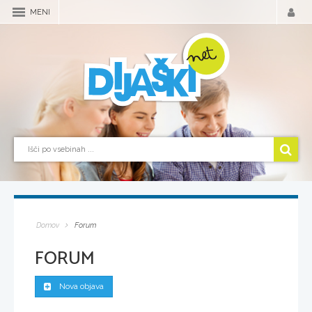
MENI
Domov
Forum
FORUM
Nova objava