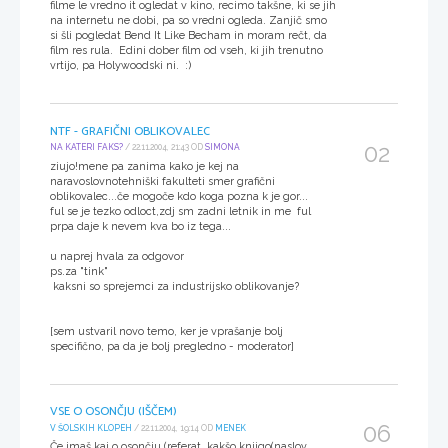
filme le vredno it ogledat v kino, recimo takšne, ki se jih
na internetu ne dobi, pa so vredni ogleda. Zanjič smo
si šli pogledat Bend It Like Becham in moram rečt, da
film res rula. Edini dober film od vseh, ki jih trenutno
vrtijo, pa Holywoodski ni. :)
NTF - GRAFIČNI OBLIKOVALEC
02
NA KATERI FAKS?
/ 22.11.2004, 21:43 OD
SIMONA
ziujo!mene pa zanima kako je kej na
naravoslovnotehniški fakulteti smer grafični
oblikovalec...če mogoče kdo koga pozna k je gor...
ful se je tezko odloct,zdj sm zadni letnik in me ful
prpa daje k nevem kva bo iz tega...
u naprej hvala za odgovor
ps.za "tink"
kaksni so sprejemci za industrijsko oblikovanje?
[sem ustvaril novo temo, ker je vprašanje bolj
specifično, pa da je bolj pregledno - moderator]
VSE O OSONČJU (IŠČEM)
06
V ŠOLSKIH KLOPEH
/ 22.11.2004, 19:14 OD
MENEK
Če imaš kaj o osončju (referat, kakšo knjigo(naslov