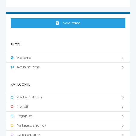
Nova tema
FILTRI
Vse teme
Aktualne teme
KATEGORIJE
V šolskih klopeh
Moj lajf
Dogaja se
Na katero srednjo?
Na kateri faks?