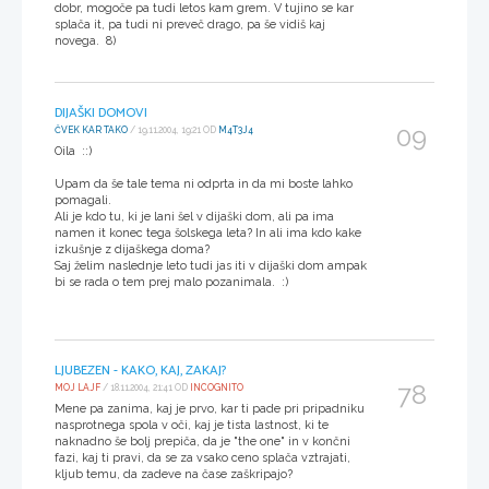
dobr, mogoče pa tudi letos kam grem. V tujino se kar
splača it, pa tudi ni preveč drago, pa še vidiš kaj
novega. 8)
DIJAŠKI DOMOVI
09
ČVEK KAR TAKO
/ 19.11.2004, 19:21 OD
M4T3J4
Oila ::)
Upam da še tale tema ni odprta in da mi boste lahko
pomagali.
Ali je kdo tu, ki je lani šel v dijaški dom, ali pa ima
namen it konec tega šolskega leta? In ali ima kdo kake
izkušnje z dijaškega doma?
Saj želim naslednje leto tudi jas iti v dijaški dom ampak
bi se rada o tem prej malo pozanimala. :)
LJUBEZEN - KAKO, KAJ, ZAKAJ?
78
MOJ LAJF
/ 18.11.2004, 21:41 OD
INCOGNITO
Mene pa zanima, kaj je prvo, kar ti pade pri pripadniku
nasprotnega spola v oči, kaj je tista lastnost, ki te
naknadno še bolj prepiča, da je "the one" in v končni
fazi, kaj ti pravi, da se za vsako ceno splača vztrajati,
kljub temu, da zadeve na čase zaškripajo?