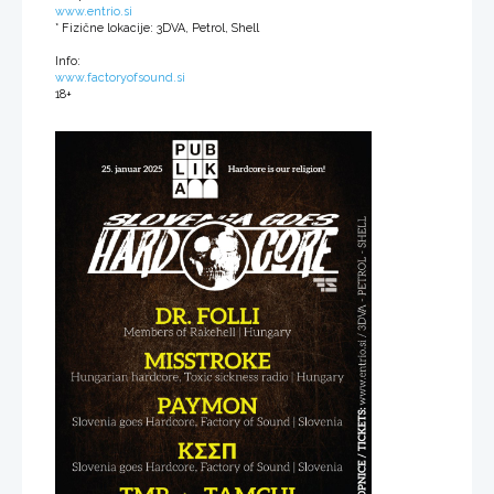
www.entrio.si
* Fizične lokacije: 3DVA, Petrol, Shell
Info:
www.factoryofsound.si
18+