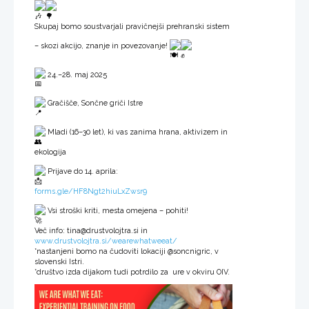
Skupaj bomo soustvarjali pravičnejši prehranski sistem
– skozi akcijo, znanje in povezovanje!
24.–28. maj 2025
Gračišče, Sončne griči Istre
Mladi (16–30 let), ki vas zanima hrana, aktivizem in
ekologija
Prijave do 14. aprila:
forms.gle/HF8Ngt2hiuLxZwsr9
Vsi stroški kriti, mesta omejena – pohiti!
Več info: tina@drustvolojtra.si in
www.drustvolojtra.si/wearewhatweeat/
*nastanjeni bomo na čudoviti lokaciji @soncnigric, v
slovenski Istri.
*društvo izda dijakom tudi potrdilo za ure v okviru OIV.