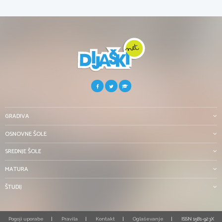
GRADIVA
OSNOVNE ŠOLE
SREDNJE ŠOLE
MATURA
ŠTUDIJ
Pogoji uporabe
Pravila
Kontakt
Oglaševanje
ISSN 1581-923X