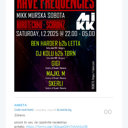
ANKETA
00
ČVEK KAR TAKO
/ 12.12.2024, 17:24 OD
DIJAKINJA5
Zdravo,
prosili bi vas, če izpolnite naslednjo
anketo.
https://forms.gle/QGb4qGW5T5XAhbyD6