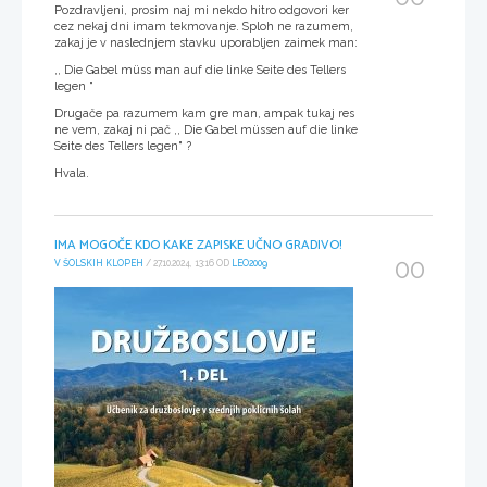
Pozdravljeni, prosim naj mi nekdo hitro odgovori ker
cez nekaj dni imam tekmovanje. Sploh ne razumem,
zakaj je v naslednjem stavku uporabljen zaimek man:
,, Die Gabel müss man auf die linke Seite des Tellers
legen "
Drugače pa razumem kam gre man, ampak tukaj res
ne vem, zakaj ni pač ,, Die Gabel müssen auf die linke
Seite des Tellers legen" ?
Hvala.
IMA MOGOČE KDO KAKE ZAPISKE UČNO GRADIVO!
00
V ŠOLSKIH KLOPEH
/ 27.10.2024, 13:16 OD
LEO2009