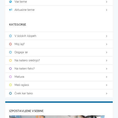
Vse teme
Aktualne teme
KATEGORIJE
V šolskih klopeh
Moj lajf
Dogaja se
Na katero srednjo?
Na kateri faks?
Matura
Mali oglasi
Čvek kar tako
IZPOSTAVLJENE VSEBINE