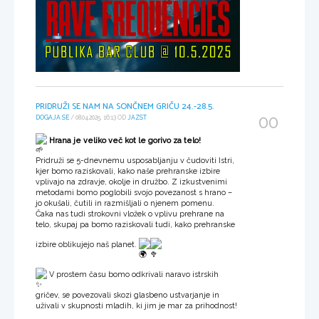
PRIDRUŽI SE NAM NA SONČNEM GRIČU 24.-28.5.
00
DOGAJA SE
/ 08.04.2025, 16:13 OD
JAZST
Hrana je veliko več kot le gorivo za telo!
Pridruži se 5-dnevnemu usposabljanju v čudoviti Istri,
kjer bomo raziskovali, kako naše prehranske izbire
vplivajo na zdravje, okolje in družbo. Z izkustvenimi
metodami bomo poglobili svojo povezanost s hrano –
jo okušali, čutili in razmišljali o njenem pomenu.
Čaka nas tudi strokovni vložek o vplivu prehrane na
telo, skupaj pa bomo raziskovali tudi, kako prehranske
izbire oblikujejo naš planet.
V prostem času bomo odkrivali naravo istrskih
gričev, se povezovali skozi glasbeno ustvarjanje in
uživali v skupnosti mladih, ki jim je mar za prihodnost!