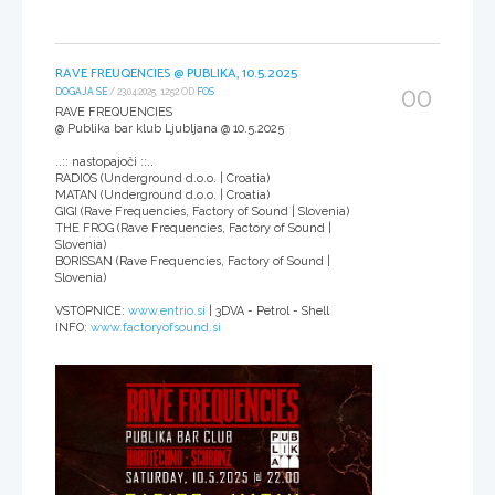
RAVE FREUQENCIES @ PUBLIKA, 10.5.2025
00
DOGAJA SE
/ 23.04.2025, 12:52 OD
FOS
RAVE FREQUENCIES
@ Publika bar klub Ljubljana @ 10.5.2025
..:: nastopajoči ::..
RADIOS (Underground d.o.o. | Croatia)
MATAN (Underground d.o.o. | Croatia)
GIGI (Rave Frequencies, Factory of Sound | Slovenia)
THE FROG (Rave Frequencies, Factory of Sound |
Slovenia)
BORISSAN (Rave Frequencies, Factory of Sound |
Slovenia)
VSTOPNICE:
www.entrio.si
| 3DVA - Petrol - Shell
INFO:
www.factoryofsound.si