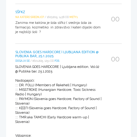
SŠFKZ
00
NA KATERO SREDNJO?
/ 16.03.2015, 14:36 OD
METY1
Zanima me kakšna je šola sšfkz ( srednja šola za
farmacijo, kozmetiko in zdravstvo ) kateri dijaški dom
je najbližji šoli ?
SLOVENIA GOES HARDCORE | LJUBLJANA EDITION @
PUBLIKA BAR, 25.1.2025
00
DOGAJA SE
/ 06.01.2025, 12:51 OD
FOS
SLOVENIA GOES HARDCORE | Ljubljana edition, Vol.02
@ Publika bar, 25.1.2025
Nastopajoči:
::: DR. FOLLI (Members of Rakehell | Hungary)
::: MISSTROKE (Hunargian Hardcore, Toxic Sickness
Radio | Hungary)
::: PAYMON (Slovenia goes Hardcore, Factory of Sound |
Slovenia)
::: KΣΣП (Slovenia goes Hardcore, Factory of Sound |
Slovenia)
::: TMR aka TAMCHI (Early Hardcore warm-up |
Slovenia)
Vstopnice: