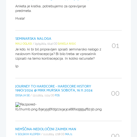
Anketa je kratka, potrebujemo za opravljanje
predmeta.
Hvala!
SEMINARSKA NALOGA
01
MALI OGLASI
/ 29.09.2024, 02:40 OD
SANELA NIŠIĆ
Je kdo, ki bi bil pripravljen spisati seminarsko nalogo z
naslovom Kontracepcija? Bi bilo treba se vprasalnik
izpisati na temo kontracepcija. In koliko računate?
lp
JOURNEY TO HARDCORE - HARDCORE HISTORY
199O/2024 @ MIKK MURSKA SOBOTA, 16.11.2024
00
DOGAJA SE
/ 13.11.2024, 11:24 OD
FOS
NEMŠČINA-NEDOLOČENI ZAIMEK MAN
00
V ŠOLSKIH KLOPEH
/ 11.11.2024, 17:28 OD
MAJ1