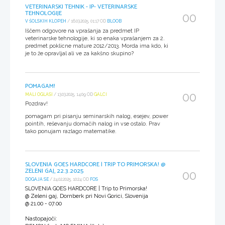
VETERINARSKI TEHNIK - IP- VETERINARSKE
TEHNOLOGIJE
00
V ŠOLSKIH KLOPEH
/ 16.03.2025, 01:17 OD
BLOOB
Iščem odgovore na vprašanja za predmet IP
veterinarske tehnologije, ki so enaka vprašanjem za 2.
predmet poklicne mature 2012/2013. Morda ima kdo, ki
je to že opravljal ali ve za kakšno skupino?
POMAGAM!
00
MALI OGLASI
/ 13.03.2025, 14:09 OD
GALCI
Pozdrav!
pomagam pri pisanju seminarskih nalog, esejev, power
pointih, reševanju domačih nalog in vse ostalo. Prav
tako ponujam razlago matematike.
SLOVENIA GOES HARDCORE | TRIP TO PRIMORSKA! @
ZELENI GAJ, 22.3.2025
00
DOGAJA SE
/ 24.02.2025, 10:24 OD
FOS
SLOVENIA GOES HARDCORE | Trip to Primorska!
@ Zeleni gaj, Dornberk pri Novi Gorici, Slovenija
@ 21.00 - 07.00
Nastopajoči: