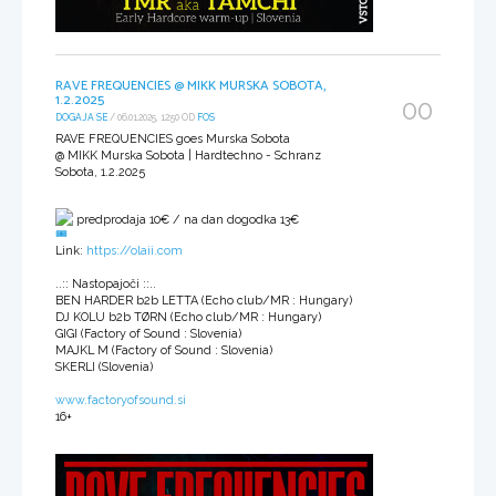
RAVE FREQUENCIES @ MIKK MURSKA SOBOTA,
1.2.2025
00
DOGAJA SE
/ 06.01.2025, 12:50 OD
FOS
RAVE FREQUENCIES goes Murska Sobota
@ MIKK Murska Sobota | Hardtechno - Schranz
Sobota, 1.2.2025
predprodaja 10€ / na dan dogodka 13€
Link:
https://olaii.com
..:: Nastopajoči ::..
BEN HARDER b2b LETTA (Echo club/MR : Hungary)
DJ KOLU b2b TØRN (Echo club/MR : Hungary)
GIGI (Factory of Sound : Slovenia)
MAJKL M (Factory of Sound : Slovenia)
SKERLI (Slovenia)
www.factoryofsound.si
16+