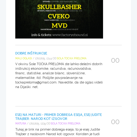
DOBRE INŠTRUKCIJE
00
MALI OGLASI
/ 17.02.2025, 13:44 OD
SOLA TOCKA PRELOMA
V okviru Šole TOČKA PRELOMA ste lahko deležni dobrih
inštrukcij ekonomike, računstva, računovodstva,
financ, statistike, analize bilanc, slovenščine,
matematike, itd. Pošljite povpraševanje na
tockapreloma@gmail.com. Navedite, da ste oglas videli
na Dijaški. net.
ESEJ NA MATURI - PRIMER DOBREGA ESEJA, ESEJ JUDITE
TRAJBER: NAROD KOT IZGOVOR
00
MATURA
/ 17.02.2025, 13:39 OD
SOLA TOCKA PRELOMA
Tukaj je link na primer dobrega eseja, to je esej Judite
Trajber z naslovom Narod kot izgovor. Koristen je tudi