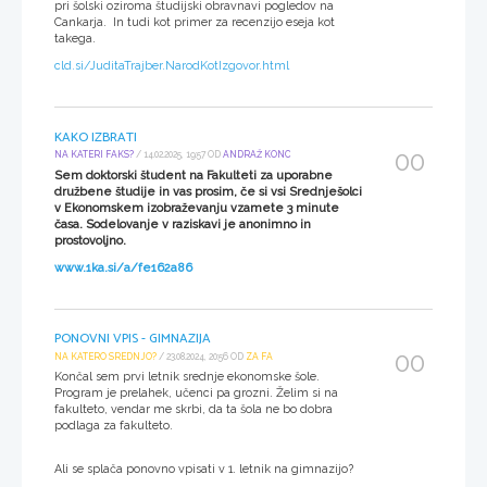
pri šolski oziroma študijski obravnavi pogledov na
Cankarja. In tudi kot primer za recenzijo eseja kot
takega.
cld.si/JuditaTrajber.NarodKotIzgovor.html
KAKO IZBRATI
00
NA KATERI FAKS?
/ 14.02.2025, 19:57 OD
ANDRAŽ KONC
Sem doktorski študent na Fakulteti za uporabne
družbene študije in vas prosim, če si vsi Srednješolci
v Ekonomskem izobraževanju vzamete 3 minute
časa. Sodelovanje v raziskavi je anonimno in
prostovoljno.
www.1ka.si/a/fe162a86
PONOVNI VPIS - GIMNAZIJA
00
NA KATERO SREDNJO?
/ 23.08.2024, 20:56 OD
ZA FA
Končal sem prvi letnik srednje ekonomske šole.
Program je prelahek, učenci pa grozni. Želim si na
fakulteto, vendar me skrbi, da ta šola ne bo dobra
podlaga za fakulteto.
Ali se splača ponovno vpisati v 1. letnik na gimnazijo?