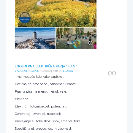
ENOSMERNA ELEKTRIČNA VEZJA 1 (EEV 1)
00
V ŠOLSKIH KLOPEH
/ 27.10.2024, 13:11 OD
LEO2009
Ima mogoče kdo kake zapiske .
Decimalne predpone , osnovne SI enote
Pravila pisanja merskih enot, vaje.
Elektrina.
Električni tok,napetost, potenciali.
Generatorji izvora el. napetosti.
Prevajanje el. toka skozi snov, smer el. toka.
Specifična el. prevodnost in upornast.