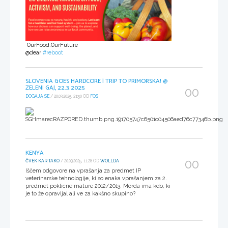
OurFood.OurFuture
@dear
#reboot
SLOVENIA GOES HARDCORE | TRIP TO PRIMORSKA! @
ZELENI GAJ, 22.3.2025
00
DOGAJA SE
/ 20.03.2025, 21:50 OD
FOS
KENYA
00
ČVEK KAR TAKO
/ 20.03.2025, 11:28 OD
WOLLDA
Iščem odgovore na vprašanja za predmet IP
veterinarske tehnologije, ki so enaka vprašanjem za 2.
predmet poklicne mature 2012/2013. Morda ima kdo, ki
je to že opravljal ali ve za kakšno skupino?