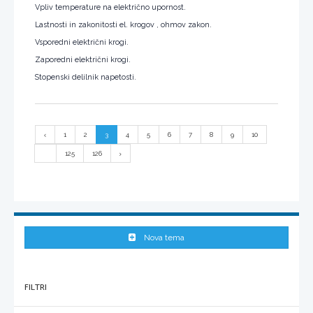
Vpliv temperature na električno upornost.
Lastnosti in zakonitosti el. krogov , ohmov zakon.
Vsporedni električni krogi.
Zaporedni električni krogi.
Stopenski delilnik napetosti.
1
2
3
4
5
6
7
8
9
10
...
125
126
Nova tema
FILTRI