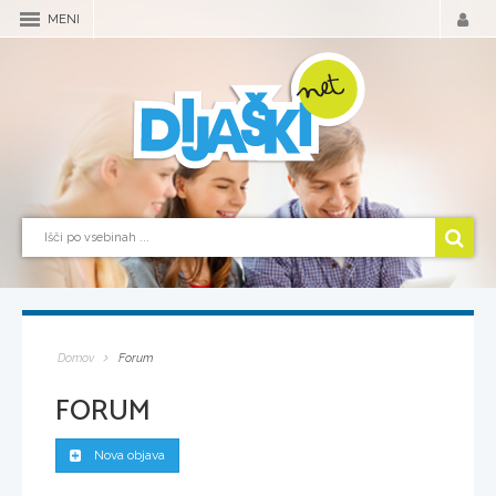
MENI
Domov
Forum
FORUM
Nova objava