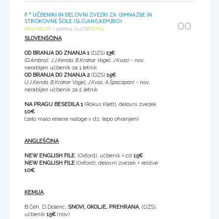
P:* UČBENIKI IN DELOVNI ZVEZKI ZA GIMNAZIJE IN
STROKOVNE ŠOLE (SLO,ANG,KEM,BIO)
00
MALI OGLASI
/ 15.07.2014, 21:47 OD
SCR14
SLOVENŠČINA
OD BRANJA DO ZNANJA 1
(DZS)
13€
(D.Ambrož, J.J.Kenda, B.Krakar Vogel, J.Kvas)
- nov,
nerabljen učbenik za 1.letnik
OD BRANJA DO ZNANJA 2
(DZS)
15€
(J.J.Kenda, B.Krakar Vogel, J.Kvas, A.Špacapan)
- nov,
nerabljen učbenik za 2.letnik
NA PRAGU BESEDILA 1
(Rokus Klett), delovni zvezek
10€
(zelo malo rešene naloge v dz, lepo ohranjen)
ANGLEŠČINA
NEW ENGLISH FILE
, (Oxford), učbenik + cd
15€
NEW ENGLISH FILE
(Oxford), delovni zvezek + rešitve
10€
KEMIJA
B.Čeh, D.Dolenc:
SNOVI, OKOLJE, PREHRANA
, (DZS),
učbenik
15€
(nov)