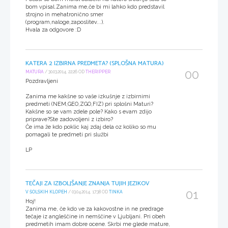
bom vpisal.Zanima me,če bi mi lahko kdo predstavil
strojno in mehatronično smer
(program,naloge,zaposlitev...).
Hvala za odgovore :D
KATERA 2 IZBIRNA PREDMETA? (SPLOŠNA MATURA)
00
MATURA
/ 30.03.2014, 22:26 OD
THERIPPER
Pozdravljeni
Zanima me kakšne so vaše izkušnje z izbirnimi
predmeti (NEM,GEO,ZGO,FIZ) pri splošni Maturi?
Kakšne so se vam zdele pole? Kako s evam zdijo
priprave?Ste zadovoljeni z izbiro?
Če ima že kdo poklic kaj zdaj dela oz koliko so mu
pomagali te predmeti pri službi
LP
TEČAJI ZA IZBOLJŠANJE ZNANJA TUJIH JEZIKOV
01
V ŠOLSKIH KLOPEH
/ 03.04.2014, 17:38 OD
TINKA
Hoj!
Zanima me, če kdo ve za kakovostne in ne predrage
tečaje iz angleščine in nemščine v Ljubljani. Pri obeh
predmetih imam dobre ocene. Skrbi me glede mature,