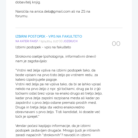
dobavitelj knjig.
Naročila na anica.delo@gmail.com ali na ZS na
forumu.
IZBIRNI POSTOPEK - VPIS NA FAKULTETO
00
NA KATERI FAKS?
/ 05.04.2014, 21:27 OD
JOZEKUCH
Izbirni postopek - vpis na fakulteto
Strokovno osebje (psihologinja, informativni dnevi)
nam je zagotavljalo:
"Vrstni red želja vpliva na izbirni postopek tako, da
boste vpisani na prvo tisto željo po vrstnem redu, za
katero izpolnjujete pogoje.
Vrstni red želja pa ne vpliva tako, da bi se lahko vpisal
nekdo na prvo željo z npr. 50 točkami, drug pa bi z 90
točkami ostal brez vpisa na enako drugo ali tretjo željo,
kadar prva želja zapolni razpisana mesta ali kadar po
zapolnitvi s prvo željo ostane premalo prostih mest.
Druga in tretja želja sta vedno enakovredno
obravnavani s prvo željo. Tisti kandidat, ki doseže več
točk je sprejet."
Vendar počasi kapljajo informacije, da je izbirni
postopek zastavljen drugače. Mnogo ljudi je iritiranih
zaradi napačnih "strokovnih"? navodil in izbirni