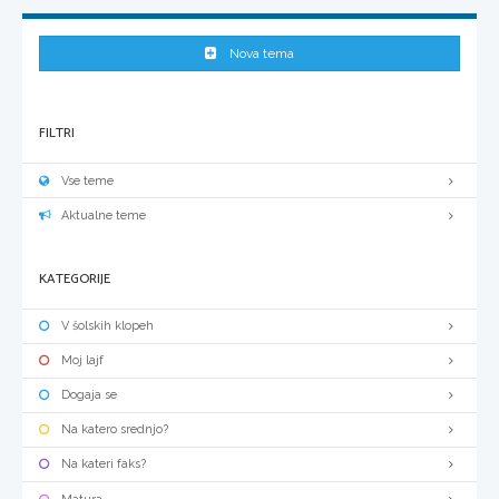
Nova tema
FILTRI
Vse teme
Aktualne teme
KATEGORIJE
V šolskih klopeh
Moj lajf
Dogaja se
Na katero srednjo?
Na kateri faks?