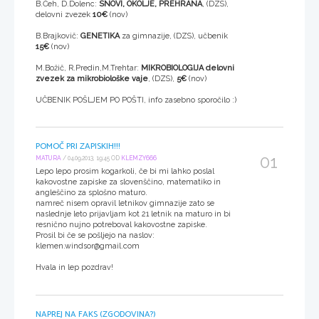
B.Čeh, D.Dolenc:
SNOVI, OKOLJE, PREHRANA
, (DZS),
delovni zvezek
10€
(nov)
B.Brajkovič:
GENETIKA
za gimnazije, (DZS), učbenik
15€
(nov)
M.Božič, R.Predin,M.Trehtar:
MIKROBIOLOGIJA delovni
zvezek za mikrobiološke vaje
, (DZS),
5€
(nov)
UČBENIK POŠLJEM PO POŠTI, info zasebno sporočilo :)
POMOČ PRI ZAPISKIH!!!
01
MATURA
/ 04.09.2013, 19:45 OD
KLEMZY666
Lepo lepo prosim kogarkoli, če bi mi lahko poslal
kakovostne zapiske za slovenščino, matematiko in
angleščino za splošno maturo.
namreč nisem opravil letnikov gimnazije zato se
naslednje leto prijavljam kot 21 letnik na maturo in bi
resnično nujno potreboval kakovostne zapiske.
Prosil bi če se pošljejo na naslov:
klemen.windsor@gmail.com
Hvala in lep pozdrav!
NAPREJ NA FAKS (ZGODOVINA?)