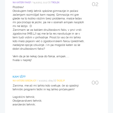
02
NA KATERI FAKS?
/ 05.10.2013, 21:12 OD
TROLEK
Pozdrav!
Obiskujem tretji letnik splošne gimnazije in počasi
začenjam razmišljat kam naprej. Gimnazija mi gre
glede na to koliko vložim brez problema, malce težav
mi povzročajo le jeziki, pa ne v ocenah ampak nasploh
mi ne ležijo :D
Zanimam se za kakšen družboslovni faks, v prvi vrsti
zgodovina (MB,LJ) saj me le ta res navdušuje in se v
tem tudi vidim v prihodnje. Prosil bi vas če mi lahko
kdo malo pojasni več o zgodovinskem faksu (predmeti,
nadaljne opcije,izkušnje..) in pa mogoče kateri so še
dobri družboslovni faksi?
Vem da je še nekaj časa do faksa, ampak.....
hvala v naprej!
KAM SŠ???
00
NA KATERO SREDNJO?
/ 10.10.2013, 16:05 OD
TADEJP
Zanima, me ali mi lahko kdo svetuje, če so spodnji
tehniški programi težki in kaj lahko pričakujem!
Logistični tehnik;
Okoljevarstveni tehnik;
aranžerski tehnik;