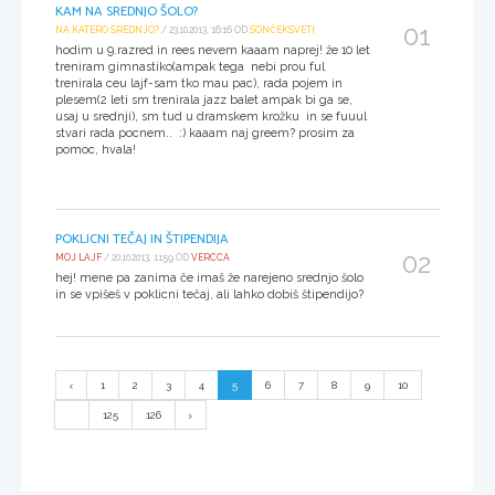
KAM NA SREDNJO ŠOLO?
01
NA KATERO SREDNJO?
/ 23.10.2013, 16:16 OD
SONČEKSVETI
hodim u 9.razred in rees nevem kaaam naprej! že 10 let
treniram gimnastiko(ampak tega nebi prou ful
trenirala ceu lajf-sam tko mau pac), rada pojem in
plesem(2 leti sm trenirala jazz balet ampak bi ga se,
usaj u srednji), sm tud u dramskem krožku in se fuuul
stvari rada pocnem.. :) kaaam naj greem? prosim za
pomoc, hvala!
POKLICNI TEČAJ IN ŠTIPENDIJA
02
MOJ LAJF
/ 20.10.2013, 11:59 OD
VERCCA
hej! mene pa zanima če imaš že narejeno srednjo šolo
in se vpišeš v poklicni tečaj, ali lahko dobiš štipendijo?
1
2
3
4
5
6
7
8
9
10
...
125
126