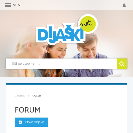
MENI
Domov
Forum
FORUM
Nova objava