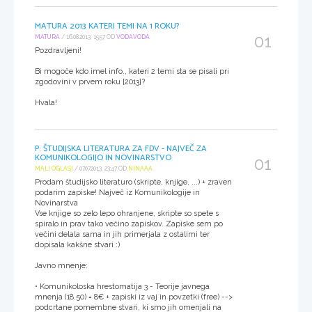
MATURA 2013 KATERI TEMI NA 1 ROKU?
01
MATURA
/ 16.08.2013, 15:57 OD
VODAVODA
Pozdravljeni!
Bi mogoče kdo imel info., kateri 2 temi sta se pisali pri
zgodovini v prvem roku [2013]?
Hvala!
P: ŠTUDIJSKA LITERATURA ZA FDV - NAJVEČ ZA
KOMUNIKOLOGIJO IN NOVINARSTVO
01
MALI OGLASI
/ 07.07.2013, 23:47 OD
NINAAA
Prodam študijsko literaturo (skripte, knjige, ...) + zraven
podarim zapiske! Največ iz Komunikologije in
Novinarstva
Vse knjige so zelo lepo ohranjene, skripte so spete s
spiralo in prav tako večino zapiskov. Zapiske sem po
večini delala sama in jih primerjala z ostalimi ter
dopisala kakšne stvari :)
Javno mnenje:
• Komunikoloska hrestomatija 3 - Teorije javnega
mnenja (18.50) = 8€ + zapiski iz vaj in povzetki (free) -->
podcrtane pomembne stvari, ki smo jih omenjali na