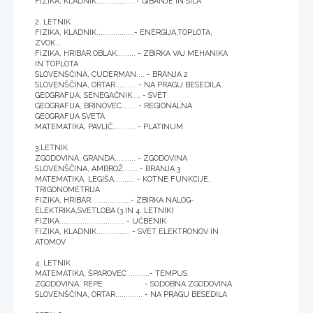
FIZIKA, KLADNIK.................. - GIBANJE IN SILA
2. LETNIK
FIZIKA, KLADNIK..................- ENERGIJA,TOPLOTA,
ZVOK...
FIZIKA, HRIBAR,OBLAK......... - ZBIRKA VAJ MEHANIKA
IN TOPLOTA
SLOVENŠČINA, CUDERMAN.... - BRANJA 2
SLOVENŠČINA, ORTAR.......... - NA PRAGU BESEDILA
GEOGRAFIJA, SENEGAČNIK.... - SVET
GEOGRAFIJA, BRINOVEC....... - REGIONALNA
GEOGRAFIJA SVETA
MATEMATIKA, PAVLIČ........... - PLATINUM
3.LETNIK
ZGODOVINA, GRANDA.......... - ZGODOVINA
SLOVENŠČINA, AMBROŽ....... - BRANJA 3
MATEMATIKA, LEGIŠA.......... - KOTNE FUNKCIJE,
TRIGONOMETRIJA
FIZIKA, HRIBAR...................- ZBIRKA NALOG-
ELEKTRIKA,SVETLOBA (3.IN 4. LETNIK)
FIZIKA............................... - UČBENIK
FIZIKA, KLADNIK................ - SVET ELEKTRONOV IN
ATOMOV
4. LETNIK
MATEMATIKA, ŠPAROVEC ..........- TEMPUS
ZGODOVINA, REPE - SODOBNA ZGODOVINA
SLOVENŠČINA, ORTAR............. - NA PRAGU BESEDILA