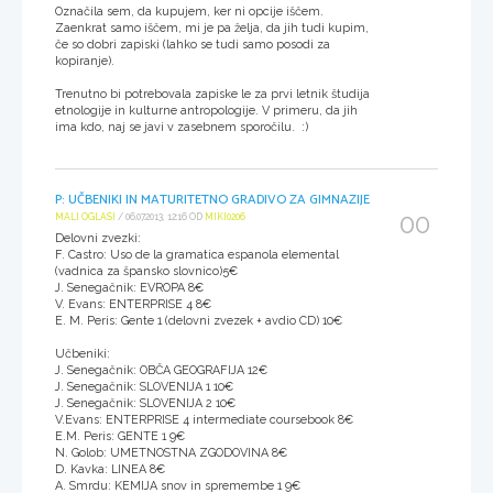
Označila sem, da kupujem, ker ni opcije iščem.
Zaenkrat samo iščem, mi je pa želja, da jih tudi kupim,
če so dobri zapiski (lahko se tudi samo posodi za
kopiranje).
Trenutno bi potrebovala zapiske le za prvi letnik študija
etnologije in kulturne antropologije. V primeru, da jih
ima kdo, naj se javi v zasebnem sporočilu. :)
P: UČBENIKI IN MATURITETNO GRADIVO ZA GIMNAZIJE
00
MALI OGLASI
/ 06.07.2013, 12:16 OD
MIKI0206
Delovni zvezki:
F. Castro: Uso de la gramatica espanola elemental
(vadnica za špansko slovnico)5€
J. Senegačnik: EVROPA 8€
V. Evans: ENTERPRISE 4 8€
E. M. Peris: Gente 1 (delovni zvezek + avdio CD) 10€
Učbeniki:
J. Senegačnik: OBČA GEOGRAFIJA 12€
J. Senegačnik: SLOVENIJA 1 10€
J. Senegačnik: SLOVENIJA 2 10€
V.Evans: ENTERPRISE 4 intermediate coursebook 8€
E.M. Peris: GENTE 1 9€
N. Golob: UMETNOSTNA ZGODOVINA 8€
D. Kavka: LINEA 8€
A. Smrdu: KEMIJA snov in spremembe 1 9€