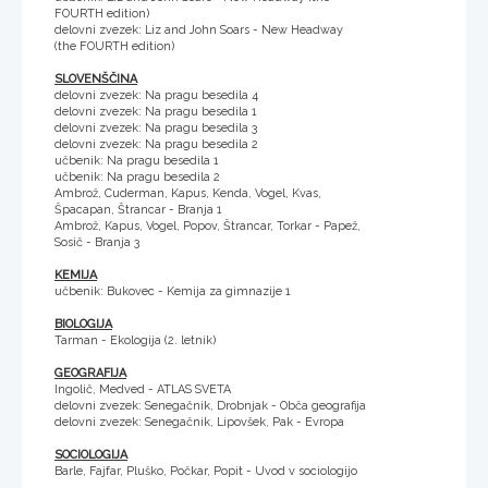
FOURTH edition)
delovni zvezek: Liz and John Soars - New Headway
(the FOURTH edition)
SLOVENŠČINA
delovni zvezek: Na pragu besedila 4
delovni zvezek: Na pragu besedila 1
delovni zvezek: Na pragu besedila 3
delovni zvezek: Na pragu besedila 2
učbenik: Na pragu besedila 1
učbenik: Na pragu besedila 2
Ambrož, Cuderman, Kapus, Kenda, Vogel, Kvas,
Špacapan, Štrancar - Branja 1
Ambrož, Kapus, Vogel, Popov, Štrancar, Torkar - Papež,
Sosič - Branja 3
KEMIJA
učbenik: Bukovec - Kemija za gimnazije 1
BIOLOGIJA
Tarman - Ekologija (2. letnik)
GEOGRAFIJA
Ingolič, Medved - ATLAS SVETA
delovni zvezek: Senegačnik, Drobnjak - Obča geografija
delovni zvezek: Senegačnik, Lipovšek, Pak - Evropa
SOCIOLOGIJA
Barle, Fajfar, Pluško, Počkar, Popit - Uvod v sociologijo