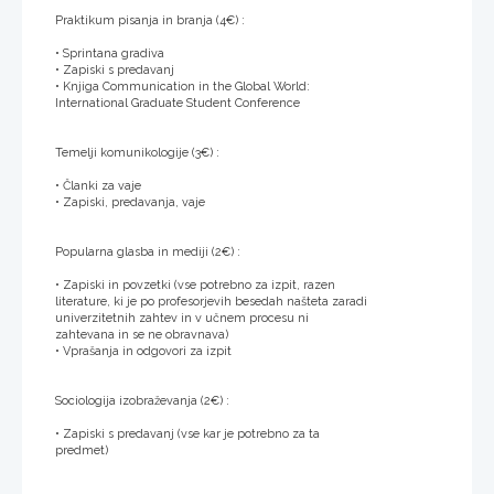
Praktikum pisanja in branja (4€) :
• Sprintana gradiva
• Zapiski s predavanj
• Knjiga Communication in the Global World:
International Graduate Student Conference
Temelji komunikologije (3€) :
• Članki za vaje
• Zapiski, predavanja, vaje
Popularna glasba in mediji (2€) :
• Zapiski in povzetki (vse potrebno za izpit, razen
literature, ki je po profesorjevih besedah našteta zaradi
univerzitetnih zahtev in v učnem procesu ni
zahtevana in se ne obravnava)
• Vprašanja in odgovori za izpit
Sociologija izobraževanja (2€) :
• Zapiski s predavanj (vse kar je potrebno za ta
predmet)