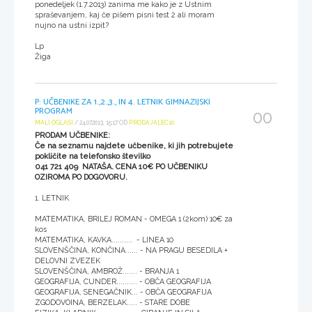
ponedeljek (1.7.2013) zanima me kako je z Ustnim
spraševanjem, kaj če pišem pisni test 2 ali moram
nujno na ustni izpit?
Lp
Žiga
P: UČBENIKE ZA 1.,2.,3., IN 4. LETNIK GIMNAZIJSKI
PROGRAM
00
MALI OGLASI
/ 24.07.2013, 15:17 OD
PRODAJALEC10
PRODAM UČBENIKE:
Če na seznamu najdete učbenike, ki jih potrebujete
pokličite na telefonsko številko
041 721 409 NATAŠA. CENA 10€ PO UČBENIKU
OZIROMA PO DOGOVORU.
1. LETNIK
MATEMATIKA, BRILEJ ROMAN - OMEGA 1 (2kom) 10€ za
kos
MATEMATIKA, KAVKA.......... - LINEA 10
SLOVENŠČINA, KONČINA...... - NA PRAGU BESEDILA +
DELOVNI ZVEZEK
SLOVENŠČINA, AMBROŽ....... - BRANJA 1
GEOGRAFIJA, CUNDER.......... - OBČA GEOGRAFIJA
GEOGRAFIJA, SENEGAČNIK... - OBČA GEOGRAFIJA
ZGODOVOINA, BERZELAK..... - STARE DOBE