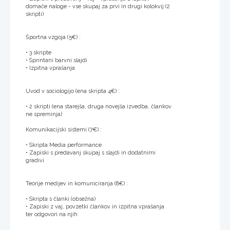
domače naloge - vse skupaj za prvi in drugi kolokvij (2
skripti)
Športna vzgoja (5€) :
• 3 skripte
• Sprintani barvni slajdi
• Izpitna vprašanja
Uvod v sociologijo (ena skripta 4€) :
• 2 skripti (ena starejša, druga novejša izvedba, člankov
ne spreminja)
Komunikacijski sistemi (7€) :
• Skripta Media performance
• Zapiski s predavanj skupaj s slajdi in dodatnimi
gradivi
Teorije medijev in komuniciranja (8€) :
• Skripta s članki (obsežna)
• Zapiski z vaj, povzetki člankov in izpitna vprašanja
ter odgovori na njih