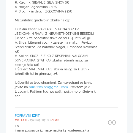
R. Kladnik: GIBANJE, SILA, SNOV 6€
A. Hozjan: Zgodovina 2 10€
V. Brodnik in drugi: ZGODOVINA 1 10€
Maturitetno gradivo in zbirke nalog:
I. Ceklin Bačar: RAZLAGE IN PONAZORITVE
JEZIKOVNIH RAVNI Z NEUMETNOSTNIMI BESEDILI
(učbenik za ponovitev slovnice od 1.-4. letnika) 5€
A. Širca: Literarni vodnik za esej na maturi, Revizor,
Stebri družbe, Za narodov blagor, Limonada slovenica
5€
H. Šolinc: SKOZI FIZIKO Z REŠENIMI NALOGAMI
(KINEMATIKA, STATIKA), zbirka rešenih nalog za
srednje šole 10€
I. Štalec: MATEMATIKA 1, zbirka nalog za 1. letnik
tehniških šol in gimnazij 4€
Učbeniki so lepo ohranjeni. Zainteresirani se lahko
javite na
miki0206.pm@gmail.com
. Prevzem je v
Ljubljani. Pošljem tudi po pošti, poštnino prištejem k
ceni.
POPRAVNI IZPIT
00
MOJ LAJF
/ 27.06.2013, 18:31 OD
ZIGAD
Lp,
imam popravca iz matematike (3. konferenca) ta