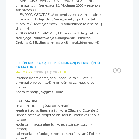
- SVET, GEOGRAFIJA delovni zvezek za 2. Letnik
gimnazij (Jurij Senegačnik), Modrijan 2007 – rešeno s
svičnikom 2€
- EVROPA, GEOGRAFIJA delovni zvezek 2. In 3. Letnik
gimnazij, 3. Izdaja (Jurij Senegačnik, Igor Lipovšek,
Mirko Pak), Modrijan 2008 - s svinčnikom rešene ca. 4
strani 5€
- GEOGRAFIJA EVROPE 3, Učbenik za 2. In 3. Letnik
srednjega izobraževanja (Senegačnik, Brinovec,
Drobnjak), Mladinska knjiga 1998 – praktično nov 5€
P: UČBENIKE ZA 1-4. LETNIK GIMNAZIJ IN PRIROČNIKE
ZA MATURO
00
MALI OGLASI
/ 22.08.2013, 21:32 OD
NADJAJ
Prodam dobro ohranjene učbenike za 1-4 letnik
gimnazije po ceni 10€ in priročnike za maturo po
dogovoru.
Kontakt: nadja.jel@gmail.com
MATEMATIKA:
-matematika 1,2,3 (Štalec, Strnad)
-realna števila, linearna funkcija (Blaznik, Dolenšek)
-kombinatorika, verjetnostni račun, statistika (Kopus,
Avsec)
-polinomi, racionalne funkcije, stožnice (blaznik,
Strnad)
-elementarne funkcije, kompleksna številan ( Robnik,
Strnad)