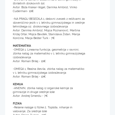
štiriletnih strokovnih šol
Avtor: Boža Krakar-Vogel, Darinka Ambrož, Vinko
Cuderman- 10€
-NA PRAGU BESEDILA 1, delovni zvezek z rešitvami za
slovenščino-jezik v 1. letniku gimnazijskega in srednje
tehniškega oz. strokovnega izobraževanja
Avtor: Darinka Ambrož, Mojca Poznanovič, Martina
Križaj Ortar, Mojca Bavdek, Stanislava Židan, Marija
Končina, Marja Bešter Turk - 7€
MATEMATIKA
-OMEGA 1, Linearna funkcija, geometrija v ravnini,
zbirka nalog za matematiko v 1. letniku gimnazijskega
izobraževanja
Avtor: Roman Brilej - 10€
-OMEGA 1, Realna števila, zbirka nalog za matematiko
v 1. letniku gimnazijskega izobraževanja
Avtor: Roman Brilej - 10€
KEMIJA
-ANENIN, zbirka nalog iz organske kemije za
gimnazije in druge srednje šole
Avtor: Andrej Smerdu - 7€
FIZIKA
-Rešene naloge iz fizike 2, Toplota, nihanje in
valovanje, Za srednje šole