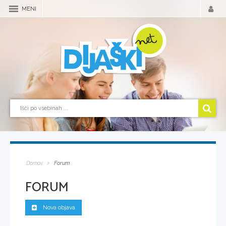
MENI
Domov
Forum
FORUM
Nova objava