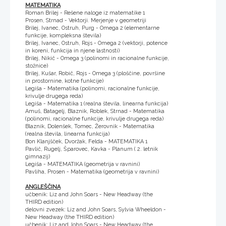
MATEMATIKA
Roman Brilej - Rešene naloge iz matematike 1
Prosen, Strnad - Vektorji. Merjenje v geometriji
Brilej, Ivanec, Ostruh, Purg - Omega 2 (elementarne
funkcije, kompleksna števila)
Brilej, Ivanec, Ostruh, Rojs - Omega 2 (vektorji, potence
in koreni, funkcija in njene lastnosti)
Brilej, Nikič - Omega 3 (polinomi in racionalne funkcije,
stožnice)
Brilej, Kušar, Robič, Rojs - Omega 3 (ploščine, površine
in prostornine, kotne funkcije)
Legiša - Matematika (polinomi, racionalne funkcije,
krivulje drugega reda)
Legiša - Matematika 1 (realna števila, linearna funkcija)
Amuš, Batagelj, Blaznik, Roblek, Strnad - Matematika
(polinomi, racionalne funkcije, krivulje drugega reda)
Blaznik, Dolenšek, Tomec, Žerovnik - Matematika
(realna števila, linearna funkcija)
Bon Klanjšček, Dvoržak, Felda - MATEMATIKA 1
Pavlič, Rugelj, Šparovec, Kavka - Planum ( 2. letnik
gimnazij)
Legiša - MATEMATIKA (geometrija v ravnini)
Pavliha, Prosen - Matematika (geometrija v ravnini)
ANGLEŠČINA
učbenik: Liz and John Soars - New Headway (the
THIRD edition)
delovni zvezek: Liz and John Soars, Sylvia Wheeldon -
New Headway (the THIRD edition)
učbenik: Liz and John Soars - New Headway (the