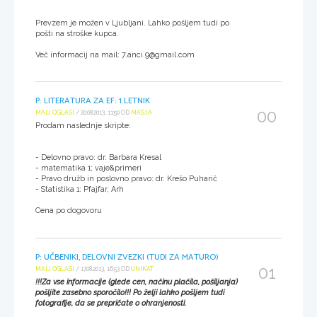
Prevzem je možen v Ljubljani. Lahko pošljem tudi po
pošti na stroške kupca.
Več informacij na mail: 7.anci.9@gmail.com
P: LITERATURA ZA EF: 1.LETNIK
00
MALI OGLASI
/ 20.08.2013, 11:50 OD
MASJA
Prodam naslednje skripte:
- Delovno pravo: dr. Barbara Kresal
- matematika 1; vaje&primeri
- Pravo družb in poslovno pravo: dr. Krešo Puharič
- Statistika 1: Pfajfar, Arh
Cena po dogovoru
P: UČBENIKI, DELOVNI ZVEZKI (TUDI ZA MATURO)
01
MALI OGLASI
/ 17.08.2013, 16:53 OD
UNIKAT
!!!Za vse informacije (glede cen, načinu plačila, pošiljanja)
pošljite zasebno sporočilo!!! Po želji lahko pošljem tudi
fotografije, da se prepričate o ohranjenosti.