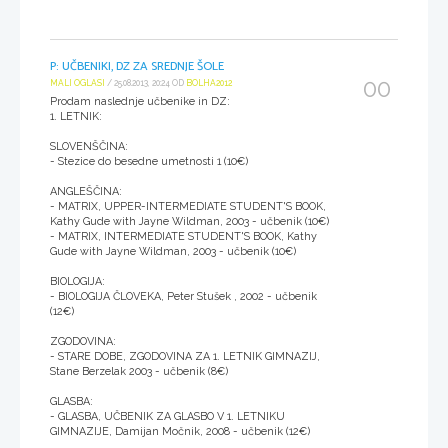
P: UČBENIKI, DZ ZA SREDNJE ŠOLE
00
MALI OGLASI
/ 25.08.2013, 20:24 OD
BOLHA2012
Prodam naslednje učbenike in DZ:
1. LETNIK:
SLOVENŠČINA:
- Stezice do besedne umetnosti 1 (10€)
ANGLEŠČINA:
- MATRIX, UPPER-INTERMEDIATE STUDENT'S BOOK,
Kathy Gude with Jayne Wildman, 2003 - učbenik (10€)
- MATRIX, INTERMEDIATE STUDENT'S BOOK, Kathy
Gude with Jayne Wildman, 2003 - učbenik (10€)
BIOLOGIJA:
- BIOLOGIJA ČLOVEKA, Peter Stušek , 2002 - učbenik
(12€)
ZGODOVINA:
- STARE DOBE, ZGODOVINA ZA 1. LETNIK GIMNAZIJ,
Stane Berzelak 2003 - učbenik (8€)
GLASBA:
- GLASBA, UČBENIK ZA GLASBO V 1. LETNIKU
GIMNAZIJE, Damijan Močnik, 2008 - učbenik (12€)