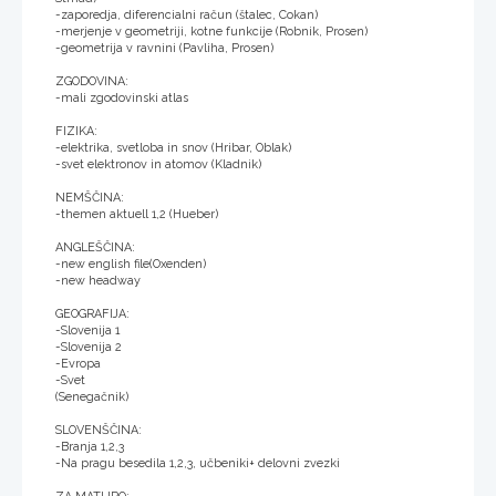
-zaporedja, diferencialni račun (štalec, Cokan)
-merjenje v geometriji, kotne funkcije (Robnik, Prosen)
-geometrija v ravnini (Pavliha, Prosen)
ZGODOVINA:
-mali zgodovinski atlas
FIZIKA:
-elektrika, svetloba in snov (Hribar, Oblak)
-svet elektronov in atomov (Kladnik)
NEMŠČINA:
-themen aktuell 1,2 (Hueber)
ANGLEŠČINA:
-new english file(Oxenden)
-new headway
GEOGRAFIJA:
-Slovenija 1
-Slovenija 2
-Evropa
-Svet
(Senegačnik)
SLOVENŠČINA:
-Branja 1,2,3
-Na pragu besedila 1,2,3, učbeniki+ delovni zvezki