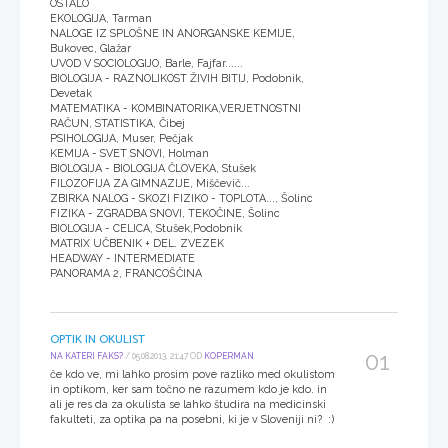
OSTALO
EKOLOGIJA, Tarman
NALOGE IZ SPLOŠNE IN ANORGANSKE KEMIJE,
Bukovec, Glažar
UVOD V SOCIOLOGIJO, Barle, Fajfar......
BIOLOGIJA - RAZNOLIKOST ŽIVIH BITIJ, Podobnik,
Devetak
MATEMATIKA - KOMBINATORIKA,VERJETNOSTNI
RAČUN, STATISTIKA, Čibej
PSIHOLOGIJA, Muser, Pečjak
KEMIJA - SVET SNOVI, Holman
BIOLOGIJA - BIOLOGIJA ČLOVEKA, Stušek
FILOZOFIJA ZA GIMNAZIJE, Miščevič...
ZBIRKA NALOG - SKOZI FIZIKO - TOPLOTA..., Šolinc
FIZIKA - ZGRADBA SNOVI, TEKOČINE, Šolinc
BIOLOGIJA - CELICA, Stušek,Podobnik
MATRIX UČBENIK + DEL. ZVEZEK
HEADWAY - INTERMEDIATE
PANORAMA 2, FRANCOŠČINA
OPTIK IN OKULIST
01
NA KATERI FAKS?
/ 05.08.2013, 21:47 OD
KOPERMAN
če kdo ve, mi lahko prosim pove razliko med okulistom
in optikom, ker sam točno ne razumem kdo je kdo. in
ali je res da za okulista se lahko študira na medicinski
fakulteti, za optika pa na posebni, ki je v Sloveniji ni? :)