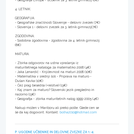
- Geografija Evrope - učbenik za 3. letnik gimnazij (8€)
4. LETNIK:
GEOGRAFIJA:
- Geografske značilnosti Slovenije - delovni zvezek (7€)
- Slovenija 1 - delovni zvezek za 3. letnik gimnazij(7€)
ZGODOVINA:
- Sodobna zgodovina - zgodovina za 4. letnik gimnazij
(8€)
MATURA:
- Zbirka odgovorov na ustna vprašanja iz
maturitetnega kataloga za matematiko 2006 (4€)
- Jaka Lenardič - Književnost na maturi 2008 (10€)
- Matematika v srednji šoli - Priprava na maturo -
Dušan Kavka (10€)
- Čez prag besedila (+rešitve) (13€)
- Kaj znam za maturo? Slovenski jezik pregledno in
nazorno (13€)
- Geografija - zbirka maturitetnih nalog 1999-2005 (4€)
Nakup možen v Mariboru ali preko pošte. Glede cen se
še da kaj dogovorit. Kontakt:
bolha2010@hotmail.com
P: UGODNE UČBENIKE IN DELOVNE ZVEZKE ZA 1.-4.