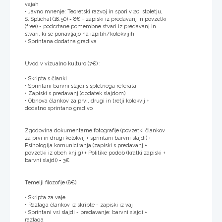
vajah
• Javno mnenje: Teoretski razvoj in spori v 20. stoletju,
S. Splichal (18.50) = 8€ + zapiski iz predavanj in povzetki
(free) - podcrtane pomembne stvari iz predavanj in
stvari, ki se ponavljajo na izpitih/kolokvijih
• Sprintana dodatna gradiva
Uvod v vizualno kulturo (7€) :
• Skripta s članki
• Sprintani barvni slajdi s spletnega referata
• Zapiski s predavanj (dodatek slajdom)
• Obnova člankov za prvi, drugi in tretji kolokvij +
dodatno sprintano gradivo
Zgodovina dokumentarne fotografije (povzetki člankov
za prvi in drugi kolokvij + sprintani barvni slajdi) +
Psihologija komuniciranja (zapiski s predavanj +
povzetki iz obeh knjig) + Politike podob (kratki zapiski +
barvni slajdi) = 3€
Temelji filozofije (8€)
• Skripta za vaje
• Razlaga člankov iz skripte - zapiski iz vaj
• Sprintani vsi slajdi - predavanje: barvni slajdi +
razlaga