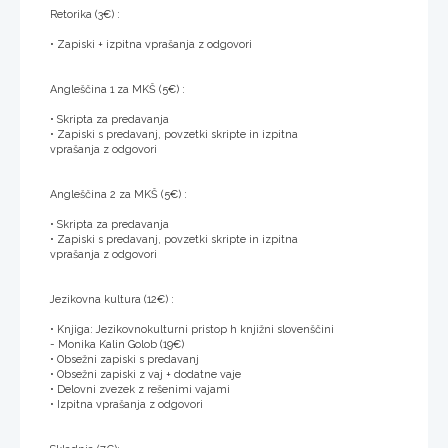
Retorika (3€) :
• Zapiski + izpitna vprašanja z odgovori
Angleščina 1 za MKŠ (5€) :
• Skripta za predavanja
• Zapiski s predavanj, povzetki skripte in izpitna
vprašanja z odgovori
Angleščina 2 za MKŠ (5€) :
• Skripta za predavanja
• Zapiski s predavanj, povzetki skripte in izpitna
vprašanja z odgovori
Jezikovna kultura (12€) :
• Knjiga: Jezikovnokulturni pristop h knjižni slovenščini
- Monika Kalin Golob (19€)
• Obsežni zapiski s predavanj
• Obsežni zapiski z vaj + dodatne vaje
• Delovni zvezek z rešenimi vajami
• Izpitna vprašanja z odgovori