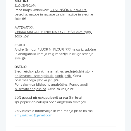
MATURA
SLOVENŠČINA
Irena Krapš Vodopivec:
SLOVENŠČINA PRAVOPIS
,
besedila, naloge in razlage za gimnazijce in srednje
šole. 6€
MATEMATIKA
ZBIRKA MATURITETNIH NALOG Z REŠITVAMI 1995-
2006
. 10€
KEMIJA
Andrej Smrdu:
FLUOR NI FLOUR
, 777 nalog iz splošne
in anorganske kemije za gimnazije in druge srednje
šole. 9€
OSTALO
Srednješolski plonk matematika, srednješolski plonk
književnost , srednješolski plonk jezik
. Cena
posameznega plonka je 1,50€
Pons slovnica bliskovito angleščina, Pons glagoli
bliskovito angleščina
. Cena za kos je 2€
20% popust ob nakupu beril za vsa štiri leta!
13% popust ob nakupu obeh angleških slovarjev
Za vse ostale informacije in zanimanje pišite na mail:
amy.rakovec@gmail.com