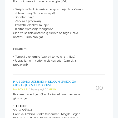
Komuniciranje in nove tehnologije (16€) :
• Skripta s članki (člankov ne spreminja, le občasno
zahteva manj člankov za izpit)
• Sprintani slajdi
• Zapiski s predavanj
• Povzetki člankov za izpit
• Izpitna vprašanja z odgovori
Gradiva so zelo obsežna (3 skripte od tega 2 zelo
obsežni + kup papirja)
Podarjam:
• Temelji ekonomije (zapiski ter vaje iz knjige)
• Upravljanje in vodenje ob nesrečah (zapiski s
predavanj)
P: UGODNO: UČBENIKI IN DELOVNI ZVEZKI ZA
GIMNAZIJE + SUPER POPUST!
00
MALI OGLASI
/ 08.07.2013, 11:38 OD
ANNJA
Prodam naslednje učbenike in delovne zvezke za
gimnazije:
1. LETNIK:
SLOVENŠČINA
Darinka Ambrož, Vinko Cuderman, Magda Degan