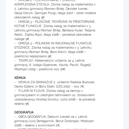
- OMEGA 2 – ELEMENTARNE FUNKCIJE,
KOMPLEKSNA ŠTEVILA, Zbirka nalog za matematiko v
2. Letniku gimnazij (Roman Brilej, Dezider Ivanec,
Darja Ostruh, Damijan Purg), Ataja 2007 – dosti moteče
obkroženih nalog 3€
- OMEGA 3 – PLOŠČINE, POVRŠINE IN PROSTORNINE,
KOTNE FUNKCIJE, Zbirka nalog za matematiko v 3.
Letniku gimnazij (Roman Brilej, Barbara Kušar, Tatjana
Robič, Zlatko Rojs), Ataja 2008 – ponekod obkrožene
naloge 5€
- OMEGA 3 – POLINOMI IN RACIONALNE FUNKCIJE,
STOŽNICE, Zbirka nalog za matematiko v 3. Letniku
gimnazij (Roman Brilej, Boro Nikič), Ataja 2008 –
praktično nepopisano 5€
- TEMPUS?, Matematični učbenik za 4. Letnik
gimnazij, 6. Izdaja (Šparovec, Kavka, Pavlič, Rugelj),
Modrijan 2009 – praktično nov 10€
KEMIJA
- KEMIJA ZA GIMNAZIJE 2, učbenik (Nataša Bukovec,
Darko Dolenc in Boris Šket), DZS 2002 – nov 7€
- FLUOR NI FLOUR, Zbirka nalog za kemijo v
gimnazijskem in srednjem tehniškem oz. strokovnem
izobraževanju (Andrej Smrdu), Jutro 2006 – le ponekod
rešeno 5€
GEOGRAFIJA
- OBČA GEOGRAFIJA, Delovni zvezek za 1. Letnik
gimnazij (Jurij Senegačnik, Borut Drobnjak), Modrijan
2006 – rešeno s svinčnikom 2€