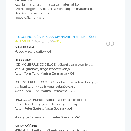
ZA MATURO:
-zbirka maturitetnih nalog za matematiko
-zbirka odgovorov na ustna vprašanja iz matematike
-književnost na maturi
-geografija na maturi
P: UGODNO: UČBENIKI ZA GIMNAZIJE IN SREDNJE ŠOLE
00
MALI OGLASI
/ 16.07.2013, 11:13 OD
ANA_9
SOCIOLOGIJA:
-Uvod v sociologijo - 5 €
BIOLOGIJA:
-OD MOLEKULE DO CELICE, učbenik za biologijo v 1.
letniku gimnazijskega izobraževanja
Avtor: Tom Turk, Marina Dermastia - 8€
-OD MOLEKULE DO CELICE, delovni zvezek za biologijo
v 1. letniku gimnazijskega izobraževanja
Avtor: Tom Turk, Marina Dermastia - 7€
-BIOLOGIJA, Funkcionalna anatomija s fiziologijo,
učbenik za biologijo v 4. letniku gimnazije
Avtor: Peter Stušek, Nada Gogala - 10€
-Biologija človeka, avtor: Peter Stušek - 10€
SLOVENŠČINA
-BRANJA 1, berilo in učbenik za 1. letnik gimnazij in