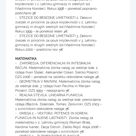
književnosti v 1. Letniku gimnazij in srednjih šol
(Vladimira Korošec), Rokus 1998 – ponekod popisano,
podčrtano 3€
- STEZICE DO BESEDNE UMETNOSTI 2, Delovni
zvezek in priročnik za pouk književnosti v 2. Letniku
gimnazij in drugih srednjih šol (Vladimira Korošec),
Rokus 1999 – le ponekod rešen 4€
- STEZICE DO BESEDNE UMETNOSTI 3, Delovni
zvezek in priročnik za pouk književnosti v 3. Letniku
gimnazij in drugih srednjih šol (Vladimira Korošec),
Rokus 2000 – praktično nov 5€
MATEMATIKA
- ZAPOREDJA, DIFERENCIALNI IN INTEGRALNI
RAČUN, Matematična zbirka nalog za srednje šole, 2.
izdaja (Ivan Štalec, Aleksander Cokan, Srečko Polanc),
DZS 2006 – ponekod na začetku obkrožene naloge 4€
- GEOMETRIJA V RAVNINI, Matematična zbirka nalog
za srednje šole, 3. Izdaja (Ivan Pavliha in Marijan
Prosen), DZS 1995 – nepopisano 3€
- REALNA ŠTEVILA, LINEARNA FUNKCIJA,
Matematična zbirka nalog za srednje šole, prenovljena
izdaja (Blaznik, Dolenšek, Tomes, Žerovnik), DZS 2003 –
s svinčnikom obkrožene naloge 3€
- OMEGA 2 – VEKTORJI, POTENCE IN KORENI,
FUNKCIJA IN NJENE LASTNOSTI, Zbirka nalog za
matematiko v 2. Letniku gimnazij (Roman Brilej,
Karolina Ivanec, Darja Ostruh, Zlatko Rojs), Ataja 2006 –
ponekod obkrožene naloge s svinčnikom 5€