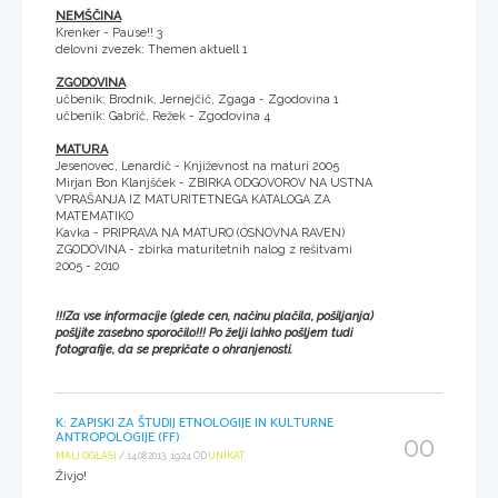
NEMŠČINA
Krenker - Pause!! 3
delovni zvezek: Themen aktuell 1
ZGODOVINA
učbenik: Brodnik, Jernejčič, Zgaga - Zgodovina 1
učbenik: Gabrič, Režek - Zgodovina 4
MATURA
Jesenovec, Lenardič - Književnost na maturi 2005
Mirjan Bon Klanjšček - ZBIRKA ODGOVOROV NA USTNA
VPRAŠANJA IZ MATURITETNEGA KATALOGA ZA
MATEMATIKO
Kavka - PRIPRAVA NA MATURO (OSNOVNA RAVEN)
ZGODOVINA - zbirka maturitetnih nalog z rešitvami
2005 - 2010
!!!Za vse informacije (glede cen, načinu plačila, pošiljanja)
pošljite zasebno sporočilo!!! Po želji lahko pošljem tudi
fotografije, da se prepričate o ohranjenosti.
K: ZAPISKI ZA ŠTUDIJ ETNOLOGIJE IN KULTURNE
ANTROPOLOGIJE (FF)
00
MALI OGLASI
/ 14.08.2013, 19:24 OD
UNIKAT
Živjo!