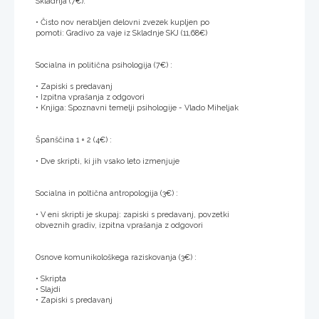
Skladnja (7€):
• Čisto nov nerabljen delovni zvezek kupljen po
pomoti: Gradivo za vaje iz Skladnje SKJ (11,68€)
Socialna in politična psihologija (7€) :
• Zapiski s predavanj
• Izpitna vprašanja z odgovori
• Knjiga: Spoznavni temelji psihologije - Vlado Miheljak
Španščina 1 + 2 (4€) :
• Dve skripti, ki jih vsako leto izmenjuje
Socialna in poltična antropologija (3€) :
• V eni skripti je skupaj: zapiski s predavanj, povzetki
obveznih gradiv, izpitna vprašanja z odgovori
Osnove komunikološkega raziskovanja (3€) :
• Skripta
• Slajdi
• Zapiski s predavanj