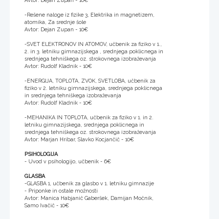
Avtor: Dejan Zupan - 10€
-Rešene naloge iz fizike 3, Elektrika in magnetizem,
atomika, Za srednje šole
Avtor: Dejan Zupan - 10€
-SVET ELEKTRONOV IN ATOMOV, učbenik za fiziko v 1.,
2. in 3. letniku gimnazijskega , srednjega poklicnega in
srednjega tehniškega oz. strokovnega izobraževanja
Avtor: Rudolf Kladnik - 10€
-ENERGIJA, TOPLOTA, ZVOK, SVETLOBA, učbenik za
fiziko v 2. letniku gimnazijskega, srednjega poklicnega
in srednjega tehniškega izobraževanja
Avtor: Rudolf Kladnik - 10€
-MEHANIKA IN TOPLOTA, učbenik za fiziko v 1. in 2.
letniku gimnazijskega, srednjega poklicnega in
srednjega tehniškega oz. strokovnega izobraževanja
Avtor: Marjan Hribar, Slavko Kocjančič - 10€
PSIHOLOGIJA
- Uvod v psihologijo, učbenik - 6€
GLASBA
-GLASBA 1, učbenik za glasbo v 1. letniku gimnazije
- Priponke in ostale možnosti
Avtor: Manica Habjanič Gaberšek, Damijan Močnik,
Samo Ivačič - 10€