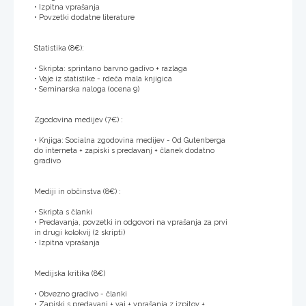
• Izpitna vprašanja
• Povzetki dodatne literature
Statistika (8€):
• Skripta: sprintano barvno gadivo + razlaga
• Vaje iz statistike - rdeča mala knjigica
• Seminarska naloga (ocena 9)
Zgodovina medijev (7€) :
• Knjiga: Socialna zgodovina medijev - Od Gutenberga
do interneta + zapiski s predavanj + članek dodatno
gradivo
Mediji in občinstva (8€) :
• Skripta s članki
• Predavanja, povzetki in odgovori na vprašanja za prvi
in drugi kolokvij (2 skripti)
• Izpitna vprašanja
Medijska kritika (8€)
• Obvezno gradivo - članki
• Zapiski s predavanj + vaj + vprašanja z izpitov +