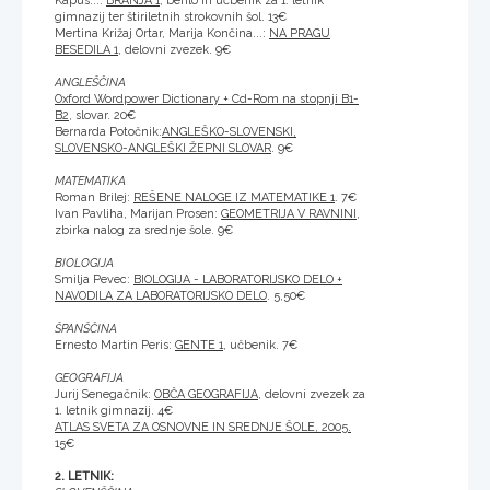
Kapus...:
BRANJA 1
, berilo in učbenik za 1. letnik
gimnazij ter štiriletnih strokovnih šol. 13€
Mertina Križaj Ortar, Marija Končina...:
NA PRAGU
BESEDILA 1
, delovni zvezek. 9€
ANGLEŠČINA
Oxford Wordpower Dictionary + Cd-Rom na stopnji B1-
B2
, slovar. 20€
Bernarda Potočnik:
ANGLEŠKO-SLOVENSKI,
SLOVENSKO-ANGLEŠKI ŽEPNI SLOVAR
. 9€
MATEMATIKA
Roman Brilej:
REŠENE NALOGE IZ MATEMATIKE 1
. 7€
Ivan Pavliha, Marijan Prosen:
GEOMETRIJA V RAVNINI
,
zbirka nalog za srednje šole. 9€
BIOLOGIJA
Smilja Pevec:
BIOLOGIJA - LABORATORIJSKO DELO +
NAVODILA ZA LABORATORIJSKO DELO
. 5,50€
ŠPANŠČINA
Ernesto Martin Peris:
GENTE 1
, učbenik. 7€
GEOGRAFIJA
Jurij Senegačnik:
OBČA GEOGRAFIJA
, delovni zvezek za
1. letnik gimnazij. 4€
ATLAS SVETA ZA OSNOVNE IN SREDNJE ŠOLE, 2005.
15€
2. LETNIK: