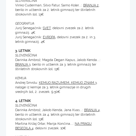
SLOVENŠČINA
Vinko Cuderman, Silvo Fatur, Samo Koler...:
BRANJA 2
,
berilo in učbenik za 2. letnik gimnazij ter štiriletnih
strokovnih šol. 13€
GEOGRAFIJA
Jurij Senegačnik:
SVET
, delovni zvezek za 2. letnik
gimnazij. 4€
Jurij Senegačnik:
EVROPA
, delovni zvezek za 2. in 3.
letnik gimnazij. 4€
3. LETNIK
SLOVENŠČINA
Darinka Ambrož, Magda Degan Kapus, Jakob Kenda...:
BRANJA 3
, berilo in učbenik za 3. letnik gimnazij ter
štiriletnih strokovnih šol. 13€
KEMIJA
Andrej Smrdu:
KEMIJO RAZUMEM, KEMIJO ZNAM 3
,
naloge iz kemije za 3. letnik gimnazije in drugih
srednjih šol, 2. zvezek. 9,50€
4. LETNIK
SLOVENŠČINA
Darinka Ambrož, Jakob Kenda, Jana Kvas...:
BRANJA 4
,
berilo in učbenik za 4. letnik gimnazij ter štiriletnih
strokovnih šol. 13€
Martina Križaj Ortar, Marija Končina...:
NA PRAGU
BESEDILA 4
, delovni zvezek. 10€