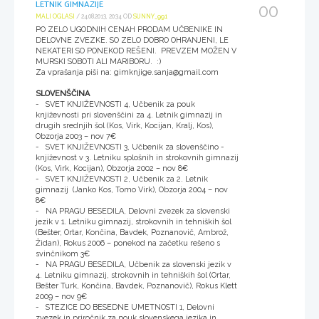
LETNIK GIMNAZIJE
00
MALI OGLASI
/ 24.08.2013, 20:34 OD
SUNNY_991
PO ZELO UGODNIH CENAH PRODAM UČBENIKE IN
DELOVNE ZVEZKE. SO ZELO DOBRO OHRANJENI, LE
NEKATERI SO PONEKOD REŠENI. PREVZEM MOŽEN V
MURSKI SOBOTI ALI MARIBORU. :)
Za vprašanja piši na: gimknjige.sanja@gmail.com
SLOVENŠČINA
- SVET KNJIŽEVNOSTI 4, Učbenik za pouk
književnosti pri slovenščini za 4. Letnik gimnazij in
drugih srednjih šol (Kos, Virk, Kocijan, Kralj, Kos),
Obzorja 2003 – nov 7€
- SVET KNJIŽEVNOSTI 3, Učbenik za slovenščino -
književnost v 3. Letniku splošnih in strokovnih gimnazij
(Kos, Virk, Kocijan), Obzorja 2002 – nov 8€
- SVET KNJIŽEVNOSTI 2, Učbenik za 2. Letnik
gimnazij (Janko Kos, Tomo Virk), Obzorja 2004 – nov
8€
- NA PRAGU BESEDILA, Delovni zvezek za slovenski
jezik v 1. Letniku gimnazij, strokovnih in tehniških šol
(Bešter, Ortar, Končina, Bavdek, Poznanovič, Ambrož,
Židan), Rokus 2006 – ponekod na začetku rešeno s
svinčnikom 3€
- NA PRAGU BESEDILA, Učbenik za slovenski jezik v
4. Letniku gimnazij, strokovnih in tehniških šol (Ortar,
Bešter Turk, Končina, Bavdek, Poznanovič), Rokus Klett
2009 – nov 9€
- STEZICE DO BESEDNE UMETNOSTI 1, Delovni
zvezek in priročnik za pouk slovenskega jezika in