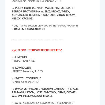
(Audiogenic, Noistorm, Noisebomb / IT)
=>
POLEY TIGHT (A), NIGHTMASTER (A), ULTIMATE
TERROR BROTHERS (A vs. SLO), KROKZ, T-REX,
ALPHASONIC, BOMBEAR, SYN'TAXX, VIRUS, CRAZY,
MiSiXX, KRONOZ
+ Day Trance Session provided by TrancePort Residents
/
DAMIEN & SUNLAB
(CRO)
============================================
/3rd FLOOR - STARS OF BROKEN BEATS/
<>
LIMEWAX
(PRSPCT, L/B / NL)
<>
LOWROLLER
(PRSPCT, Nekrolog1k / IT)
<>
SWITCH TECHNIQUE
(Union, Genosha / PL)
=>
DAVDA vs. PHOG (IT), FUDUB vs. JAHRDO (IT), SPADE,
TSUNAMI, HEDON, HOSE, SYN'TAXX, ERMA, COOKIE,
W.G. (Mr. HELLJACKSON), MIXXLE
+ Day DubStep Session provided by: Fatal Sounds /