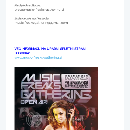
Mediji&akreditacije:
press@music-freaks-gathering.si
Sodelovanje na Festivalu:
music.freaks.gathering@gmail.com
============================================
VEČ INFORMACIJ NA URADNI SPLETNI STRANI
DOGODKA:
www.music-freaks-gathering.si