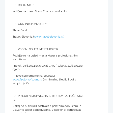
...::: DODATNO :::...
Kotiček za hrano Show Food - showfood.si
...::: URADNI SPONZORJI :::...
Show Food
Travel-Slovenia (
www.travel-slovenia.si)
...::: VODENI OGLEDI MESTA KOPER :::...
Podajte se na ogled mesta Koper s profesionalnim
vodnikom!
* petek, 23.8.2024 @ 10.00 ali 17.00 * sobota, 24.8.2024 @
09.00
Prijave sprejemamo na povezavi
www.factoryofsound.si
(minimalno število ljudi v
skupini je 10)
...::: PRIDOBI VSTOPNICO IN SI REZERVIRAJ POČITNICE
:::...
Zakaj ne bi združili festivala s poletnim dopustom in
ustvarite super dogodivščino. V kolikor bi potrebovali