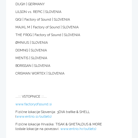
DUGH | GERMANY
LILSON vs. REPIC | SLOVENIA
GIGI | Factory of Sound | SLOVENIA
MAJKL M | Factory of Sound | SLOVENIA
THE FROG | Factory of Sound | SLOVENIA
ØMNIUS | SLOVENIA
DOMNQ | SLOVENIA
MENTIS | SLOVENIA
BORISSAN | SLOVENIA
CRISMAN WORTEX | SLOVENIA
...::: VSTOPNICE :::...
www.factoryofsound.si
Fizične lokacije Slovenija: 3DVA trafike & SHELL
(
www.entrio.si/outlets)
Fizične lokacije Hrvaška: TISAK & GHETALDUS & MORE
(ostale lokacije na povezavi:
www.entrio.hr/outlets)