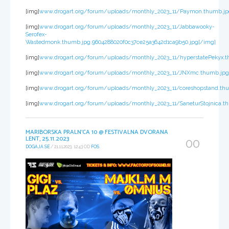
[img]
www.drogart.org/forum/uploads/monthly_2023_11/Paymon.thumb.jpg.
[img]
www.drogart.org/forum/uploads/monthly_2023_11/Jabbawooky-
Serofex-
Wastedmonk.thumb.jpg.9604288020f0c37ce25a3642d1ca9b50.jpg[/img]
[img]
www.drogart.org/forum/uploads/monthly_2023_11/hyperstatePekyx.t
[img]
www.drogart.org/forum/uploads/monthly_2023_11/JNXmc.thumb.jpg.3
[img]
www.drogart.org/forum/uploads/monthly_2023_11/coreshopstand.thu
[img]
www.drogart.org/forum/uploads/monthly_2023_11/SaneturStojnica.th
MARIBORSKA PRALN'CA 10 @ FESTIVALNA DVORANA
LENT, 25.11.2023
00
DOGAJA SE
/ 21.11.2023, 12:43 OD
FOS