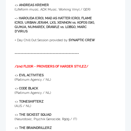
<>
ANDREAS KREMER
(Lifeform music, ADK Music, Working Vinyl / GER)
=>
HAROUDA (CRO), MAD AS HATTER (CRO), FLAME
(CRO), URBAN JERAM, LXS, XENNON vs. KOFOS (SK),
GUMJA, NUMAREX, DRAWLE vs. LOBGO, MARC
D'VIRUS
+ Day Chill Out Session provided by
SYNAPTIC CREW
============================================
/2nd FLOOR - PROVIDERS OF HARDER STYLEZ/
<>
EVIL ACTIVITIES
(Platinum Agency / NL)
<>
CODE BLACK
(Platinum Agency / NL)
<>
TONESHIFTERZ
(AUS / NL)
<>
THE SICKEST SQUAD
(Neurotoxic, Psychik Genocide, R909 / IT)
<>
THE BRAINDRILLERZ