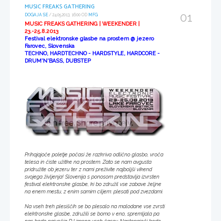
MUSIC FREAKS GATHERING
01
DOGAJA SE
/ 24.05.2013, 16:00 OD
MFG
MUSIC FREAKS GATHERING | WEEKENDER |
23.-25.8.2013
Festival elektronske glasbe na prostem @ jezero
Farovec, Slovenska
TECHNO, HARDTECHNO - HARDSTYLE, HARDCORE -
DRUM'N'BASS, DUBSTEP
Prihajajoče poletje počasi že razkriva odlično glasbo, vroča
telesa in čiste užitke na prostem. Zato se nam avgusta
pridružite ob jezeru ter z nami preživite najboljši vikend
svojega življenja! Slovenija s ponosom predstavlja izvrsten
festival elektronske glasbe, ki bo združil vse zabave željne
na enem mestu, z enim samim ciljem: plesati pod zvezdami.
Na vseh treh plesiščih se bo plesalo na malodane vse zvrsti
elektronske glasbe, združili se bomo v eno, spremljala pa