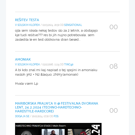
REŠITEV TESTA
00
V ŠOLSKIH KLOPEH
/ 02.03.2024, 20:30 OD
SENSATIONAL
ojla sem iskala nekaj testov slo za 2 letnik, a obstajajo
kje tudi rešitve??? res bi jih nujno potrebovala. sem
zasledila le en test oblikovna stran besed..
AMONIAK
08
V ŠOLSKIH KLOPEH
/ 03.02.2006, 11:15 OD
TINC90
A bi kdo znal mi kaj napisat o tej spojini in amoniaku
nasloh 3H2 + N2 &laquo; 2NH3 (amoniak)
Hvala vsem Lp
MARIBORSKA PRALN'CA 11 @ FESTIVALNA DVORANA
LENT, 24.2.2024 (TECHNO-HARDTECHNO-
00
HARDSTYLE-HARDCORE)
DOGAJA SE
/ 20.02.2024, 07:20 OD
FOS