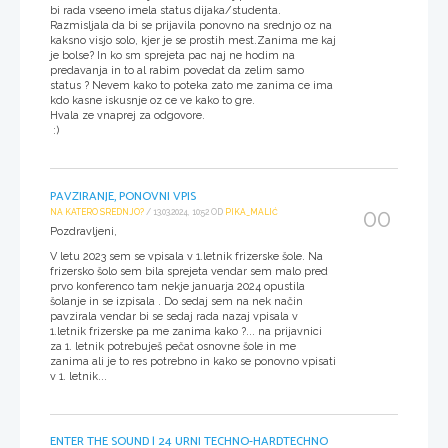
bi rada vseeno imela status dijaka/studenta.
Razmisljala da bi se prijavila ponovno na srednjo oz na
kaksno visjo solo, kjer je se prostih mest.Zanima me kaj
je bolse? In ko sm sprejeta pac naj ne hodim na
predavanja in to al rabim povedat da zelim samo
status ? Nevem kako to poteka zato me zanima ce ima
kdo kasne iskusnje oz ce ve kako to gre.
Hvala ze vnaprej za odgovore.
:)
PAVZIRANJE, PONOVNI VPIS
00
NA KATERO SREDNJO?
/ 13.03.2024, 10:52 OD
PIKA_MALIĆ
Pozdravljeni,
V letu 2023 sem se vpisala v 1.letnik frizerske šole. Na
frizersko šolo sem bila sprejeta vendar sem malo pred
prvo konferenco tam nekje januarja 2024 opustila
šolanje in se izpisala . Do sedaj sem na nek način
pavzirala vendar bi se sedaj rada nazaj vpisala v
1.letnik frizerske pa me zanima kako ?... na prijavnici
za 1. letnik potrebuješ pečat osnovne šole in me
zanima ali je to res potrebno in kako se ponovno vpisati
v 1. letnik...
ENTER THE SOUND | 24 URNI TECHNO-HARDTECHNO