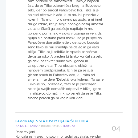
sam pridobil na samozavesti
. Tako je napočil
čas
, da se Tilka odpravi čez breg na Bobovsko
selo
, kjer bo zaročil Pahovčevo hči
. Tilka si je
oblekel očetove hlače
, ki so mu bil preozke v
kolenih
. To mu ni bilo ravno po godu
, a ni imel
druge izbire
, ker je svoje nedolgo nazaj umazal
z obaro
. Starši ga oblečejo napitajo in mu
ponosno pomahajo v slovo v upanju in veri
, da
njujin sin postane pravi moški
. Ko je prispel do
Pahovčeve domačije je že videl svojo bodočo
ženo kako se mu smehlja na daleč in ga vabi
bližje
. Tilka se ji približa in vpraša pahočevo
dekle za roko
. A preden bi lahko končal stavek
,
ga deklina trikrat rukne okoli gobca in
zaloputne vrata
. Tilka obupano obleži na
njihovem predpražniku
. Iz hiše pa se sliši
glasen smeh in Pahovčev oče
, ki umira od
smeha in se dere
"Debel
,široka kolena
,
"
. To pa je
Tilko še bolj prizadelo
, zato se je prestrašen
reakcije svojih domačih odpravil v bližnji gozd
in nihče od domačih
, ki so verjeli da se je Tilka
srečno poročil ga ni več nikoli videl
.
PAVZIRANJE S STATUSOM DIJAKA/ŠTUDENTA
04
NA KATERI FAKS?
/ 11.08.2008, 16:11 OD
HUDICKA
Pozdravljeni.
Koncala sem srednjo solo in bi sedaj pavzirala, vendar