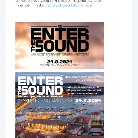
pomoč pri rezervaciji vam lahko pomagamo, javite se
na e-poštni naslov:
factory.of.sounds@gmail.com
.