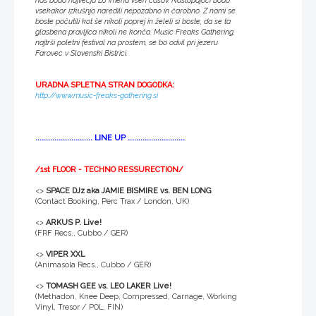
nas bodo največja DJ imena vseh časov. Nastopajoči bodo
vsekakor izkušnjo naredili nepozabno in čarobno. Z nami se
boste počutili kot še nikoli poprej in želeli si boste, da se ta
glasbena pravljica nikoli ne konča. Music Freaks Gathering,
najtrši poletni festival na prostem, se bo odvil pri jezeru
Farovec v Slovenski Bistrici.
URADNA SPLETNA STRAN DOGODKA:
http://www.music-freaks-gathering.si
........................... LINE UP ...........................
/1st FLOOR - TECHNO RESSURECTION/
<>
SPACE DJz aka JAMIE BISMIRE vs. BEN LONG
(Contact Booking, Perc Trax / London, UK)
<>
ARKUS P. Live!
(FRF Recs., Cubbo / GER)
<>
VIPER XXL
(Animasola Recs., Cubbo / GER)
<>
TOMASH GEE vs. LEO LAKER Live!
(Methadon, Knee Deep, Compressed, Carnage, Working
Vinyl, Tresor / POL, FIN)