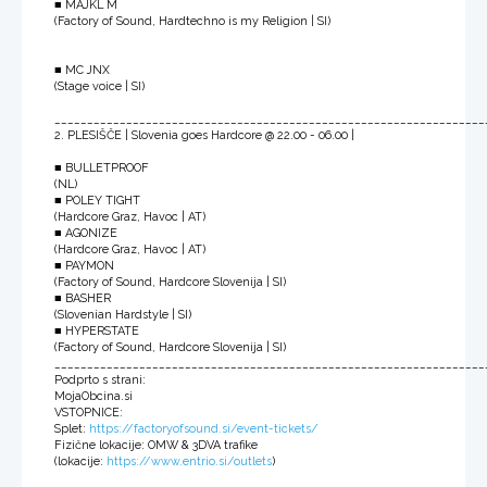
■ MAJKL M
(Factory of Sound, Hardtechno is my Religion | SI)
■ MC JNX
(Stage voice | SI)
__________________________________________________________________
2. PLESIŠČE | Slovenia goes Hardcore @ 22.00 - 06.00 |
■ BULLETPROOF
(NL)
■ POLEY TIGHT
(Hardcore Graz, Havoc | AT)
■ AGONIZE
(Hardcore Graz, Havoc | AT)
■ PAYMON
(Factory of Sound, Hardcore Slovenija | SI)
■ BASHER
(Slovenian Hardstyle | SI)
■ HYPERSTATE
(Factory of Sound, Hardcore Slovenija | SI)
__________________________________________________________________
Podprto s strani:
MojaObcina.si
VSTOPNICE:
Splet:
https://factoryofsound.si/event-tickets/
Fizične lokacije: OMW & 3DVA trafike
(lokacije:
https://www.entrio.si/outlets
)