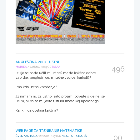
ANGLEŠČINA 2007 - USTNI
496
MATURA
/ 07.06.2007, 10:19 OD
TASAA_
iz kje se boste učili za ustne? maste kakšne dobre
zapiske, preglednice, miselne vzorce, karkoli??
Ima kdo ustna vprašanja?
Jz nimam nč za ustno, zato prosim, povejte s kje nej se
učim, al pa se mi javte tisti ku imate kej uporabnga.
Kaj knjiga obstaja kakšna?
WEB PAGE ZA TRENIRANJE MATEMATIKE
00
ČVEK KAR TAKO
/ 22.12.2023, 11:53 OD
NEJC POTREBUJEŠ