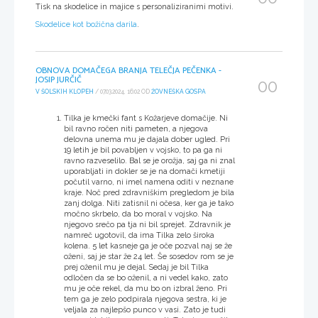
Tisk na skodelice in majice s personaliziranimi motivi.
Skodelice kot božična darila
.
OBNOVA DOMAČEGA BRANJA TELEČJA PEČENKA -
JOSIP JURČIČ
00
V ŠOLSKIH KLOPEH
/ 07.03.2024, 16:02 OD
ŽOVNEŠKA GOSPA
Tilka je kmečki fant s Kožarjeve domačije
. Ni
bil ravno ročen niti pameten
, a njegova
delovna unema mu je dajala dober ugled
. Pri
19 letih je bil povabljen v vojsko
, to pa ga ni
ravno razveselilo
. Bal se je orožja
, saj ga ni znal
uporabljati in dokler se je na domači kmetiji
počutil varno
, ni imel namena oditi v neznane
kraje
. Noč pred zdravniškim pregledom je bila
zanj dolga
. Niti zatisnil ni očesa
, ker ga je tako
močno skrbelo
, da bo moral v vojsko
. Na
njegovo srečo pa tja ni bil sprejet
. Zdravnik je
namreč ugotovil
, da ima Tilka zelo široka
kolena
. 5 let kasneje ga je oče pozval naj se že
oženi
, saj je star že 24 let
. Še sosedov rom se je
prej oženil mu je dejal
. Sedaj je bil Tilka
odločen da se bo oženil
, a ni vedel kako
, zato
mu je oče rekel
, da mu bo on izbral ženo
. Pri
tem ga je zelo podpirala njegova sestra
, ki je
veljala za najlepšo punco v vasi
. Zato je tudi