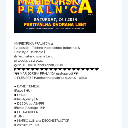
MARIBORSKA PRALN'CA 11
| 2 plesišči : Techno-Hardtechno-Industrial &
Hardstyle-Hardcore |
@ Festivalna dvorana Lent
@ sobota, 24.2.2024
@ 22.00 - 06.00 (doors open 21.00)
◤◥◤◥◤◥◤◥◤◥◤◥◤◥◤◥◤◥◤◥◤◥◤◥◤◥◤◥◤◥◤◥◤◥◤◥◤
◥◥ MARIBORSKA PRALN'CA nastopajoči ◤◤
1. PLESIŠČE | Hardtechno praln'ca @ 22.00 - 06.00 |
■ DAVID TEMESSI
(Rawe | HU)
■ LENA
(Plus Agency | NL)
■ DEEDA vs. ASARRI
(Blend, Alterego | BIH)
■ PETRA KOPPR
(HUN)
■ MARKO LÜK aka DECONSTRUCTOR
(Destruktura | SI)