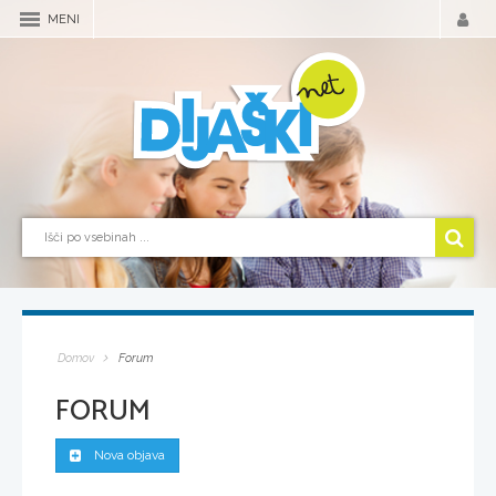
MENI
Domov
Forum
FORUM
Nova objava