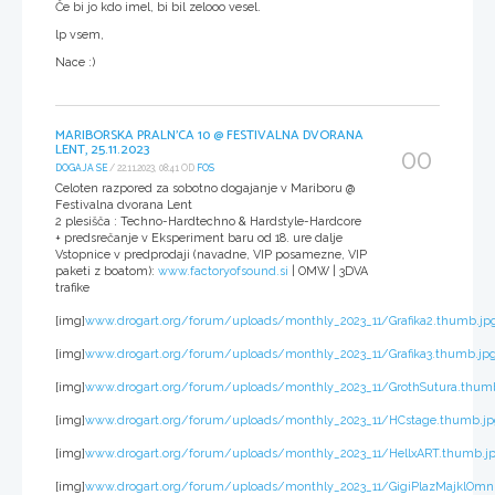
Če bi jo kdo imel, bi bil zelooo vesel.
lp vsem,
Nace :)
MARIBORSKA PRALN'CA 10 @ FESTIVALNA DVORANA
LENT, 25.11.2023
00
DOGAJA SE
/ 22.11.2023, 08:41 OD
FOS
Celoten razpored za sobotno dogajanje v Mariboru @
Festivalna dvorana Lent
2 plesišča : Techno-Hardtechno & Hardstyle-Hardcore
+ predsrečanje v Eksperiment baru od 18. ure dalje
Vstopnice v predprodaji (navadne, VIP posamezne, VIP
paketi z boatom):
www.factoryofsound.si
| OMW | 3DVA
trafike
[img]
www.drogart.org/forum/uploads/monthly_2023_11/Grafika2.thumb.jpg.
[img]
www.drogart.org/forum/uploads/monthly_2023_11/Grafika3.thumb.jpg
[img]
www.drogart.org/forum/uploads/monthly_2023_11/GrothSutura.thumb
[img]
www.drogart.org/forum/uploads/monthly_2023_11/HCstage.thumb.jpg
[img]
www.drogart.org/forum/uploads/monthly_2023_11/HellxART.thumb.jp
[img]
www.drogart.org/forum/uploads/monthly_2023_11/GigiPlazMajklOmni