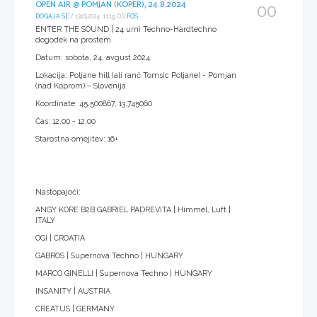
OPEN AIR @ POMJAN (KOPER), 24.8.2024
00
DOGAJA SE
/ 13.03.2024, 11:19 OD
FOS
ENTER THE SOUND | 24 urni Techno-Hardtechno
dogodek na prostem
Datum: sobota, 24. avgust 2024
Lokacija: Poljane hill (ali ranč Tomsic Poljane) - Pomjan
(nad Koprom) – Slovenija
Koordinate: 45.500867, 13.745060
Čas: 12.00 - 12.00
Starostna omejitev: 16+
Nastopajoči:
ANGY KORE B2B GABRIEL PADREVITA | Himmel, Luft |
ITALY
OGI | CROATIA
GABROS | Supernova Techno | HUNGARY
MARCO GINELLI | Supernova Techno | HUNGARY
INSANITY | AUSTRIA
CREATUS | GERMANY