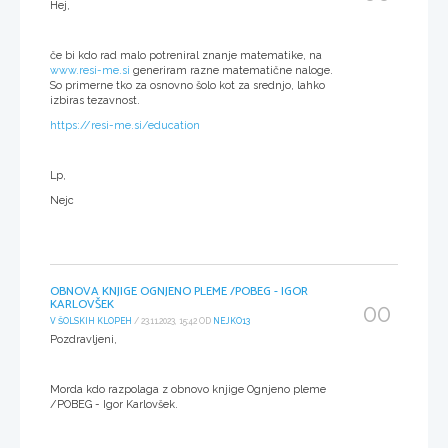
Hej,
če bi kdo rad malo potreniral znanje matematike, na
www.resi-me.si
generiram razne matematične naloge.
So primerne tko za osnovno šolo kot za srednjo, lahko
izbiras tezavnost.
https://resi-me.si/education
Lp,
Nejc
OBNOVA KNJIGE OGNJENO PLEME /POBEG - IGOR
KARLOVŠEK
00
V ŠOLSKIH KLOPEH
/ 23.11.2023, 15:42 OD
NEJKO13
Pozdravljeni,
Morda kdo razpolaga z obnovo knjige Ognjeno pleme
/POBEG - Igor Karlovšek.