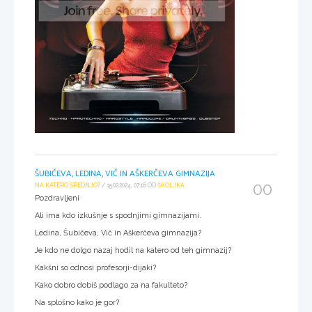
ŠUBIČEVA, LEDINA, VIČ IN AŠKERČEVA GIMNAZIJA
00
NA KATERO SREDNJO?
/ 15.02.2024, 07:16 OD
ŠKOLJKA
Pozdravljeni
Ali ima kdo izkušnje s spodnjimi gimnazijami.
Ledina, Šubičeva, Vič in Aškerčeva gimnazija?
Je kdo ne dolgo nazaj hodil na katero od teh gimnazij?
Kakšni so odnosi profesorji-dijaki?
Kako dobro dobiš podlago za na fakulteto?
Na splošno kako je gor?