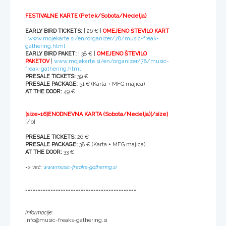
FESTIVALNE KARTE (Petek/Sobota/Nedelja)
EARLY BIRD TICKETS:
| 26 € |
OMEJENO ŠTEVILO KART
|
www.mojekarte.si/en/organizer/78/music-freak-
gathering.html
EARLY BIRD PAKET:
| 38 € |
OMEJENO ŠTEVILO
PAKETOV
|
www.mojekarte.si/en/organizer/78/music-
freak-gathering.html
PRESALE TICKETS:
39 €
PRESALE PACKAGE:
51 € (Karta + MFG majica)
AT THE DOOR:
49 €
[size=16]ENODNEVNA KARTA (Sobota/Nedelja)[/size]
[/b]
PRESALE TICKETS:
26 €
PRESALE PACKAGE:
38 € (Karta + MFG majica)
AT THE DOOR:
33 €
=> več:
www.music-freaks-gathering.si
============================================
Informacije:
info@music-freaks-gathering.si