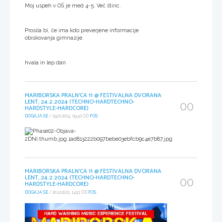
Moj uspeh v OŠ je med 4-5. Več štiric.
Prosila bi, če ima kdo preverjene informacije
obiskovanja gimnazije.
hvala in lep dan
MARIBORSKA PRALN'CA 11 @ FESTIVALNA DVORANA
LENT, 24.2.2024 (TECHNO-HARDTECHNO-
00
HARDSTYLE-HARDCORE)
DOGAJA SE
/ 29.01.2024, 09:40 OD
FOS
MARIBORSKA PRALN'CA 11 @ FESTIVALNA DVORANA
LENT, 24.2.2024 (TECHNO-HARDTECHNO-
00
HARDSTYLE-HARDCORE)
DOGAJA SE
/ 20.12.2023, 14:51 OD
FOS