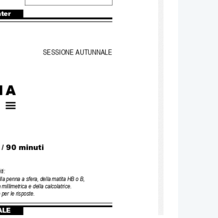
nter
SESSIONE AUTUNNALE
I
A
1
 
/ 90 
minuti
ti
:
ella penna a sfera
, della matita HB o B
, 
a millimetrica e della calcolatrice
.
 per le risposte
.
ALE