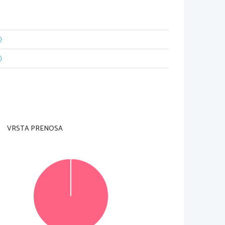
)
)
ll
'insegnante preposto
.
ella prova d
'esame
.
pagina in alto a destra e sul foglio per le ri
sposte
. 
VRSTA PRENOSA
ssegnazione di 
1 punto per ciascuna risposta 
stilografica o la penna a sfera la soluzione da voi 
mpilate anche 
il foglio per le risposte
. Ai quesiti 
rensibili verranno assegnati 
0 punti
.
oro
.
© Državni izpitni center
Vse pravice pridržane
.