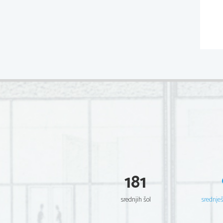
181
srednjih šol
srednje