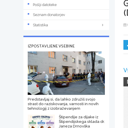
Pošlji datoteke
(
Seznam donatorjev
Statistika
IZPOSTAVLJENE VSEBINE
V
Predstavljaj si, da lahko združiš svojo
strast do raziskovanja, varnosti in novih
tehnologij z izobraževanjem
Štipendije za dijake iz
Štipendijskega sklada dr.
Janeza Drnovška