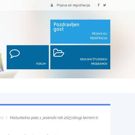
Prijava ali registracija
Pozdravljen
gost
PRIJAVA ALI
REGISTRACIJA
ISKALNIK ŠTUDIJSKIH
FORUM
PROGRAMOV
ini
Maturitetna pola 1, jesenski rok 2023 (drugi termin) (v