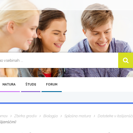
MATURA
ŠTUDIJ
FORUM
omov
Zbirka gradiv
Biologija
Splošna matura
Datoteke v italijanšč
alijanščini)