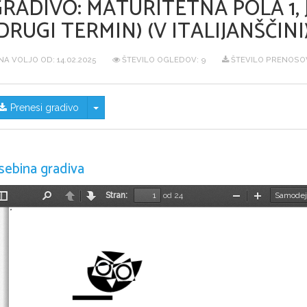
GRADIVO:
MATURITETNA POLA 1, 
DRUGI TERMIN) (V ITALIJANŠČINI
NA VOLJO OD:
14.02.2025
ŠTEVILO OGLEDOV: 9
ŠTEVILO PRENOSOV
Skrij/prikaži meni
Prenesi gradivo
sebina gradiva
Stran:
od 24
Preklopi
Najdi
Nazaj
Naprej
Pomanjšaj
Povečaj
stransko
vrstico