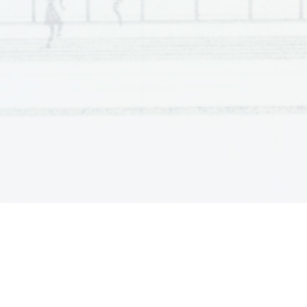
Scientia  Est  Potentia  Scientia  Est  Potentia  Scientia  Est  Potentia
Scientia  Est  Potentia  Scientia  Est  Potentia  Scientia  Est  Potentia
Scientia  Est  Potentia  Scientia  Est  Potentia  Scientia  Est  Potentia
Scientia  Est  Potentia  Scientia  Est  Potentia  Scientia  Est  Potentia
Scientia  Est  Potentia  Scientia  Est  Potentia  Scientia  Est  Potentia
Scientia  Est  Potentia  Scientia  Est  Potentia  Scientia  Est  Potentia
Scientia  Est  Potentia  Scientia  Est  Potentia  Scientia  Est  Potentia
Scientia  Est  Potentia  Scientia  Est  Potentia  Scientia  Est  Potentia
Scientia  Est  Potentia  Scientia  Est  Potentia  Scientia  Est  Potentia
Scientia  Est  Potentia  Scientia  Est  Potentia  Scientia  Est  Potentia
Scientia  Est  Potentia  Scientia  Est  Potentia  Scientia  Est  Potentia
Scientia  Est  Potentia  Scientia  Est  Potentia  Scientia  Est  Potentia
Scientia  Est  Potentia  Scientia  Est  Potentia  Scientia  Est  Potentia
Scientia  Est  Potentia  Scientia  Est  Potentia  Scientia  Est  Potentia
Scientia  Est  Potentia  Scientia  Est  Potentia  Scientia  Est  Potentia
Scientia  Est  Potentia  Scientia  Est  Potentia  Scientia  Est  Potentia
Scientia  Est  Potentia  Scientia  Est  Potentia  Scientia  Est  Potentia
Scientia  Est  Potentia  Scientia  Est  Potentia  Scientia  Est  Potentia
Scientia  Est  Potentia  Scientia  Est  Potentia  Scientia  Est  Potentia
Scientia  Est  Potentia  Scientia  Est  Potentia  Scientia  Est  Potentia
Scientia  Est  Potentia  Scientia  Est  Potentia  Scientia  Est  Potentia
Scientia  Est  Potentia  Scientia  Est  Potentia  Scientia  Est  Potentia
Scientia  Est  Potentia  Scientia  Est  Potentia  Scientia  Est  Potentia
Scientia  Est  Potentia  Scientia  Est  Potentia  Scientia  Est  Potentia
Scientia  Est  Potentia  Scientia  Est  Potentia  Scientia  Est  Potentia
Scientia  Est  Potentia  Scientia  Est  Potentia  Scientia  Est  Potentia
Scientia  Est  Potentia  Scientia  Est  Potentia  Scientia  Est  Potentia
Scientia  Est  Potentia  Scientia  Est  Potentia  Scientia  Est  Potentia
Scientia  Est  Potentia  Scientia  Est  Potentia  Scientia  Est  Potentia
Scientia  Est  Potentia  Scientia  Est  Potentia  Scientia  Est  Potentia
Scientia  Est  Potentia  Scientia  Est  Potentia  Scientia  Est  Potentia
Scientia  Est  Potentia  Scientia  Est  Potentia  Scientia  Est  Potentia
Scientia  Est  Potentia  Scientia  Est  Potentia  Scientia  Est  Potentia
Scientia  Est  Potentia  Scientia  Est  Potentia  Scientia  Est  Potentia
Scientia  Est  Potentia  Scientia  Est  Potentia  Scientia  Est  Potentia
Scientia  Est  Potentia  Scientia  Est  Potentia  Scientia  Est  Potentia
Scientia  Est  Potentia  Scientia  Est  Potentia  Scientia  Est  Potentia
Scientia  Est  Potentia  Scientia  Est  Potentia  Scientia  Est  Potentia
Scientia  Est  Potentia  Scientia  Est  Potentia  Scientia  Est  Potentia
Scientia  Est  Potentia  Scientia  Est  Potentia  Scientia  Est  Potentia