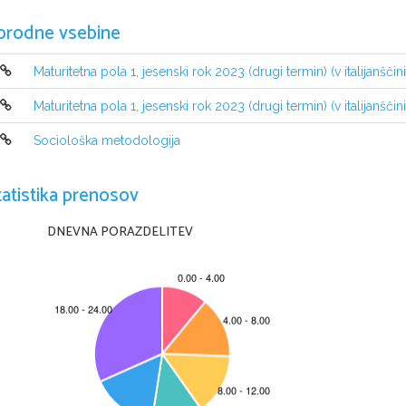
orodne vsebine
Maturitetna pola 1, jesenski rok 2023 (drugi termin) (v italijanščini
Maturitetna pola 1, jesenski rok 2023 (drugi termin) (v italijanščini
Sociološka metodologija
INDICAZIONI PER I CANDIDATI
Leggete con attenzione le seguenti indicazioni
.
Non aprite la prova d
'esame e non iniziate a svolgerla prima del via de
tatistika prenosov
Non è consentito usare la matita per scrivere le risposte all
'interno d
Incollate o scrivete il vostro numero di codice negli spazi appositi su questa 
DNEVNA PORAZDELITEV
La prova d
'esame si compone di 
40 
quesiti a scelta multipla
. È prevista l
'a
esatta
. 
Scrivete le vostre risposte 
all
'interno della prova
 cerchiando con la penna 
scelta
; ricordate che tutti i quesiti hanno soltanto 
una 
soluzione esatta
. Co
per i quali siano state scelte più risposte o nei casi di correzioni non comp
Abbiate fiducia in voi stessi e nelle vostre capacità
. Vi auguriamo buon lav
La prova si compone di 
24 
pagine
, di cui 
4 vuote
.