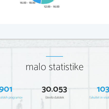
*M23242121I
2/24 
Scientia  Est  Potentia  Scientia  Est  Potentia  Scientia  Est  Potentia
Scientia  Est  Potentia  Scientia  Est  Potentia  Scientia  Est  Potentia
Scientia  Est  Potentia  Scientia  Est  Potentia  Scientia  Est  Potentia
Scientia  Est  Potentia  Scientia  Est  Potentia  Scientia  Est  Potentia
Scientia  Est  Potentia  Scientia  Est  Potentia  Scientia  Est  Potentia
Scientia  Est  Potentia  Scientia  Est  Potentia  Scientia  Est  Potentia
Scientia  Est  Potentia  Scientia  Est  Potentia  Scientia  Est  Potentia
Scientia  Est  Potentia  Scientia  Est  Potentia  Scientia  Est  Potentia
Scientia  Est  Potentia  Scientia  Est  Potentia  Scientia  Est  Potentia
Scientia  Est  Potentia  Scientia  Est  Potentia  Scientia  Est  Potentia
Scientia  Est  Potentia  Scientia  Est  Potentia  Scientia  Est  Potentia
malo statistike
Scientia  Est  Potentia  Scientia  Est  Potentia  Scientia  Est  Potentia
Scientia  Est  Potentia  Scientia  Est  Potentia  Scientia  Est  Potentia
Scientia  Est  Potentia  Scientia  Est  Potentia  Scientia  Est  Potentia
Scientia  Est  Potentia  Scientia  Est  Potentia  Scientia  Est  Potentia
Scientia  Est  Potentia  Scientia  Est  Potentia  Scientia  Est  Potentia
Scientia  Est  Potentia  Scientia  Est  Potentia  Scientia  Est  Potentia
Scientia  Est  Potentia  Scientia  Est  Potentia  Scientia  Est  Potentia
Scientia  Est  Potentia  Scientia  Est  Potentia  Scientia  Est  Potentia
Scientia  Est  Potentia  Scientia  Est  Potentia  Scientia  Est  Potentia
901
30.053
10
Scientia  Est  Potentia  Scientia  Est  Potentia  Scientia  Est  Potentia
Scientia  Est  Potentia  Scientia  Est  Potentia  Scientia  Est  Potentia
Scientia  Est  Potentia  Scientia  Est  Potentia  Scientia  Est  Potentia
Scientia  Est  Potentia  Scientia  Est  Potentia  Scientia  Est  Potentia
šolskih programov
število datotek
fakultet in viso
Scientia  Est  Potentia  Scientia  Est  Potentia  Scientia  Est  Potentia
Scientia  Est  Potentia  Scientia  Est  Potentia  Scientia  Est  Potentia
Scientia  Est  Potentia  Scientia  Est  Potentia  Scientia  Est  Potentia
Scientia  Est  Potentia  Scientia  Est  Potentia  Scientia  Est  Potentia
Scientia  Est  Potentia  Scientia  Est  Potentia  Scientia  Est  Potentia