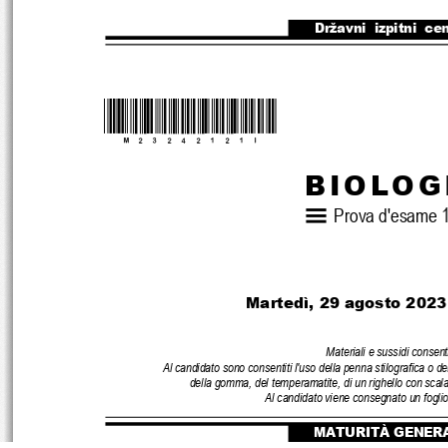
Državni  izpitni  ce
*M23242121I*
B
I
O
L
O
G
Prova d
'esame 
Martedì
, 
29 
agosto 
2023
Materiali e sussidi consenti
Al candidato sono consentiti l
'uso della penna stilografica o d
della gomma
, del temperamatite
, di un righello con scal
Al candidato viene consegnato un foglio
MATURITÀ GENER