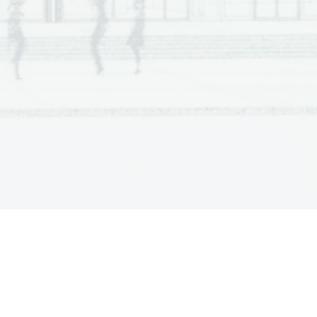
  Scientia  Est  Potentia  Scientia  Est  Potentia
  Scientia  Est  Potentia  Scientia  Est  Potentia
.
  Scientia  Est  Potentia  Scientia  Est  Potentia
Non scrivete nel campo grigio
  Scientia  Est  Potentia  Scientia  Est  Potentia
  Scientia  Est  Potentia  Scientia  Est  Potentia
  Scientia  Est  Potentia  Scientia  Est  Potentia
  Scientia  Est  Potentia  Scientia  Est  Potentia
  Scientia  Est  Potentia  Scientia  Est  Potentia
  Scientia  Est  Potentia  Scientia  Est  Potentia
  Scientia  Est  Potentia  Scientia  Est  Potentia
  Scientia  Est  Potentia  Scientia  Est  Potentia
  Scientia  Est  Potentia  Scientia  Est  Potentia
  Scientia  Est  Potentia  Scientia  Est  Potentia
  Scientia  Est  Potentia  Scientia  Est  Potentia
  Scientia  Est  Potentia  Scientia  Est  Potentia
  Scientia  Est  Potentia  Scientia  Est  Potentia
  Scientia  Est  Potentia  Scientia  Est  Potentia
  Scientia  Est  Potentia  Scientia  Est  Potentia
  Scientia  Est  Potentia  Scientia  Est  Potentia
.
  Scientia  Est  Potentia  Scientia  Est  Potentia
Non scrivete nel campo grigio
  Scientia  Est  Potentia  Scientia  Est  Potentia
  Scientia  Est  Potentia  Scientia  Est  Potentia
  Scientia  Est  Potentia  Scientia  Est  Potentia
  Scientia  Est  Potentia  Scientia  Est  Potentia
  Scientia  Est  Potentia  Scientia  Est  Potentia
  Scientia  Est  Potentia  Scientia  Est  Potentia
  Scientia  Est  Potentia  Scientia  Est  Potentia
  Scientia  Est  Potentia  Scientia  Est  Potentia
  Scientia  Est  Potentia  Scientia  Est  Potentia
  Scientia  Est  Potentia  Scientia  Est  Potentia
  Scientia  Est  Potentia  Scientia  Est  Potentia
  Scientia  Est  Potentia  Scientia  Est  Potentia
  Scientia  Est  Potentia  Scientia  Est  Potentia
  Scientia  Est  Potentia  Scientia  Est  Potentia
  Scientia  Est  Potentia  Scientia  Est  Potentia
  Scientia  Est  Potentia  Scientia  Est  Potentia
.
  Scientia  Est  Potentia  Scientia  Est  Potentia
  Scientia  Est  Potentia  Scientia  Est  Potentia
  Scientia  Est  Potentia  Scientia  Est  Potentia
  Scientia  Est  Potentia  Scientia  Est  Potentia