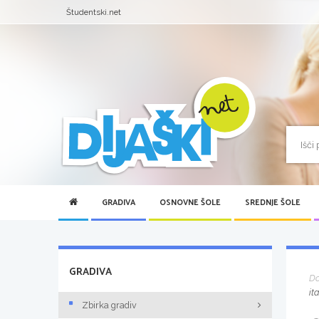
Študentski.net
GRADIVA
OSNOVNE ŠOLE
SREDNJE ŠOLE
GRADIVA
D
it
Zbirka gradiv