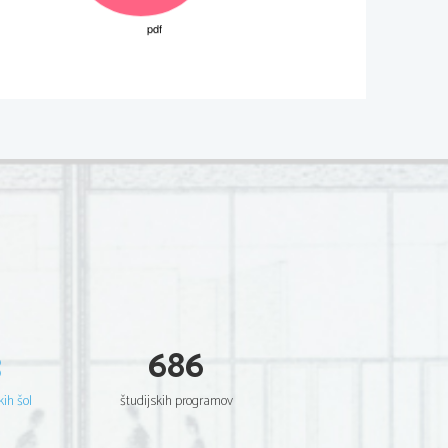
02*
.
Non scrivete nel campo grigio
  Scientia  Est  Potentia  Scientia  Est  Potentia
  Scientia  Est  Potentia  Scientia  Est  Potentia
  Scientia  Est  Potentia  Scientia  Est  Potentia
  Scientia  Est  Potentia  Scientia  Est  Potentia
  Scientia  Est  Potentia  Scientia  Est  Potentia
  Scientia  Est  Potentia  Scientia  Est  Potentia
  Scientia  Est  Potentia  Scientia  Est  Potentia
  Scientia  Est  Potentia  Scientia  Est  Potentia
  Scientia  Est  Potentia  Scientia  Est  Potentia
  Scientia  Est  Potentia  Scientia  Est  Potentia
  Scientia  Est  Potentia  Scientia  Est  Potentia
  Scientia  Est  Potentia  Scientia  Est  Potentia
  Scientia  Est  Potentia  Scientia  Est  Potentia
  Scientia  Est  Potentia  Scientia  Est  Potentia
  Scientia  Est  Potentia  Scientia  Est  Potentia
.
Non scrivete nel campo grigio
  Scientia  Est  Potentia  Scientia  Est  Potentia
  Scientia  Est  Potentia  Scientia  Est  Potentia
  Scientia  Est  Potentia  Scientia  Est  Potentia
  Scientia  Est  Potentia  Scientia  Est  Potentia
  Scientia  Est  Potentia  Scientia  Est  Potentia
3
686
  Scientia  Est  Potentia  Scientia  Est  Potentia
  Scientia  Est  Potentia  Scientia  Est  Potentia
  Scientia  Est  Potentia  Scientia  Est  Potentia
  Scientia  Est  Potentia  Scientia  Est  Potentia
kih šol
študijskih programov
  Scientia  Est  Potentia  Scientia  Est  Potentia
  Scientia  Est  Potentia  Scientia  Est  Potentia
  Scientia  Est  Potentia  Scientia  Est  Potentia
  Scientia  Est  Potentia  Scientia  Est  Potentia
  Scientia  Est  Potentia  Scientia  Est  Potentia