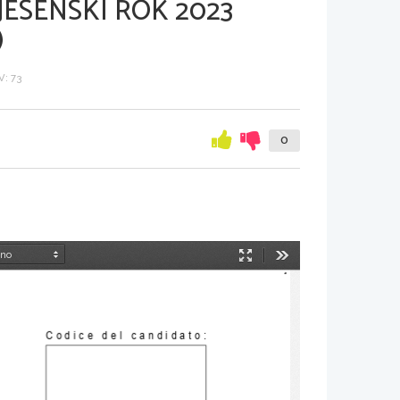
JESENSKI ROK 2023
)
: 73
0
Način
Orodja
predstavitve
Codice del candidato
: