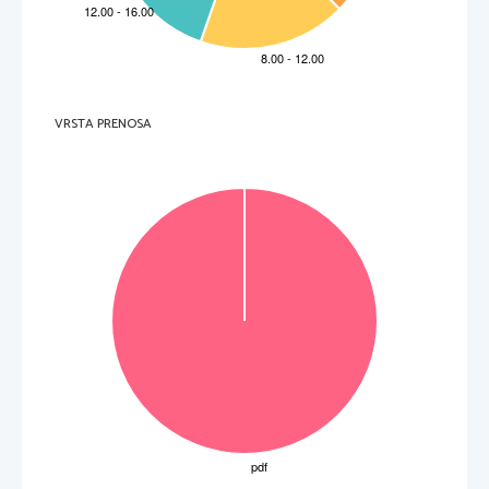
Slika 5 / 5. sz. kép 
(Vir: Waugh, D., 1995: Key Geography for GCS, str. 140. 
Stanley Thornes Publishers. Cheltenham GL1 YD. England) 
VRSTA PRENOSA