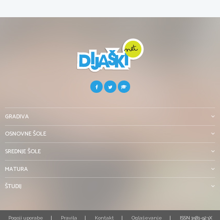
GRADIVA
OSNOVNE ŠOLE
SREDNJE ŠOLE
MATURA
ŠTUDIJ
Pogoji uporabe
Pravila
Kontakt
Oglaševanje
ISSN 1581-923X