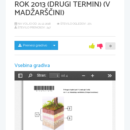
ROK 2013 (DRUGI TERMIN) (V
MADŽARŠČINI)
NA VOLJO OD:
21.12.2018
ŠTEVILO OGLEDOV: 271
ŠTEVILO PRENOSOV: 247
Skrij/prikaži meni
Prenesi gradivo
0
Vsebina gradiva
Stran:
od 4
Preklopi
Najdi
Pomanjšaj
Povečaj
Orodja
stransko
vrstico
*M13250124M*
Priloga k Izpitni poli 1 (vsebuje 5 slik) 
Az 1. sz. feladatlap melléklete (5 képet tartalmaz)
2
1 
3 