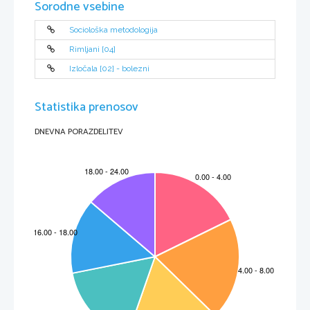
Sorodne vsebine
Sociološka metodologija
Rimljani [04]
Izločala [02] - bolezni
Statistika prenosov
Slika 4 / 4. sz. kép 
(Vir: Atlas sveta za osnovne in srednje šole, 
str. 52. Mladinska knjiga. Ljubljana, 2002) 
DNEVNA PORAZDELITEV
M132-501-2-4M 
3 