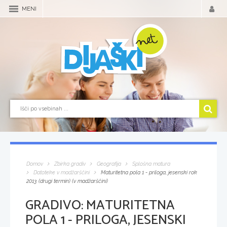
MENI
Domov
Zbirka gradiv
Geografija
Splošna matura
Datoteke v madžarščini
Maturitetna pola 1 - priloga, jesenski rok
2013 (drugi termin) (v madžarščini)
GRADIVO:
MATURITETNA
POLA 1 - PRILOGA, JESENSKI