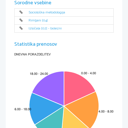
Sorodne vsebine
(Vir: Senega
č
nik, J., 2008: Slovenija 1, str. 116. Modrijan. Ljubljana) 
Sociološka metodologija
Rimljani [04]
Izločala [02] - bolezni
Statistika prenosov
DNEVNA PORAZDELITEV