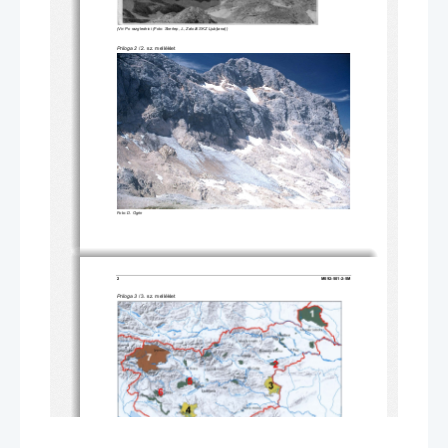
(Vir: Po razglednici (Foto: Skerlep, J., Založil SKZ Ljubljana)) 
Priloga 2
 / 2. sz. melléklet
Foto: D. Ogrin 
2 
M092-501-2-5M 
Priloga 3
 / 3. sz. melléklet