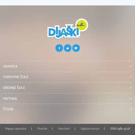
GRADIVA
OSNOVNE ŠOLE
SREDNJE ŠOLE
MATURA
ŠTUDIJ
Pogoji uporabe
Pravila
Kontakt
Oglaševanje
ISSN 1581-923X