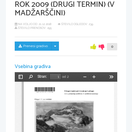
ROK 2009 (DRUGI TERMIN) (V
MADŽARŠČINI)
NA VOLJO OD:
21.12.2018
ŠTEVILO OGLEDOV: 239
ŠTEVILO PRENOSOV: 295
Skrij/prikaži meni
Prenesi gradivo
0
Vsebina gradiva
Stran:
od 2
Preklopi
Najdi
Pomanjšaj
Povečaj
Orodja
stransko
vrstico
*M09250125M* 
Priloga k Izpitni poli 2 (vsebuje 3 priloge)
A 2
. sz. feladatlap melléklete (3  mellékletet tartalmaz)
Priloga 1
 / 1. sz. melléklet