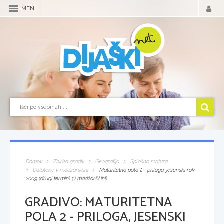
MENI
Domov
Zbirka gradiv
Geografija
Splošna matura
Datoteke v madžarščini
Maturitetna pola 2 - priloga, jesenski rok
2009 (drugi termin) (v madžarščini)
GRADIVO:
MATURITETNA
POLA 2 - PRILOGA, JESENSKI