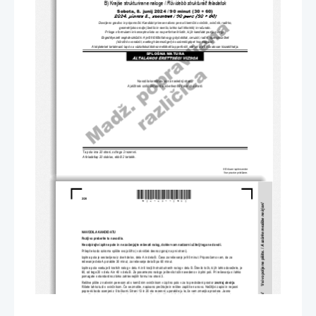
B) Krajše strukturirane naloge / 
Rövidebb strukturált feladatok
Sobota, 8. jun
ij 2024 / 90 mi
nut (30 + 60)
Dovoljeno gradivo in pripomo
č
ki: Kandidat prinese nalivno pero ali kemi
č
ni svin
č
nik, svin
č
nik, radirko, 
geometrijsko orodje (šestilo in ravnilo, lahko tudi trikotnik) in ra
č
unalo.
Priloga s formulami in konceptna lista so na perfo
riranih listih, ki jih kandidat pazljivo iztrga.
Engedélyezett segédeszközök: A jelölt tölt
ő
tollat vagy golyóstollat, ceru
zát, radírt, rajzeszközöket 
(körz
ő
t és vonalzót, esetleg háromszöget) és számológépet hoz magával.
A képleteket tartalmazó lap és a vázlatkészítéshez mellék
elt lap perforált, ezeket a jelölt óvatosan kiszakíthatja.
SPLOŠNA MATURA
Navodila kandidatu so na naslednji strani.
A jelöltnek szóló útmutató a következ
ő
 oldalon olvasható.
Ta pola ima 20 strani, od tega 2 rezervni. 
A feladatlap 20 oldalas, ebb
ő
l 2 tartalék. 
© Državni izpitni center
Vse pravice pridržane.
*M24140112M02*
2/  20 
!
A szürke mezőbe ne írjon
NAVODILA KANDIDATU
Pazljivo preberite ta navodila.
Ne odpirajte izpitne pole in ne začenjajte reševati nalog, dokler vam nadzorni učitelj tega ne dovoli.
V sivo polje ne pišite. / 
Prilepite kodo oziroma vpišite svojo šifro (v okvirček desno zgoraj na prvi strani).
Izpitna pola je sestavljena iz dveh delov, dela A in dela B. Časa za reševanje je 90 minut. Priporočamo vam, da za 
reševanje dela A porabite 30 minut, za reševanje dela B pa 60 minut.
Izpitna pola vsebuje 8 kratkih nalog v delu A in 6 krajših strukturiranih nalog v delu B. Število točk, ki jih lahko dosežete, je 
60, od tega 20 v delu A in 40 v delu B. Za posamezno nalogo je število točk navedeno v izpitni poli. Pri reševanju si lahko 
pomagate s standardno zbirko zahtevnejših formul na strani 3.
Rešitve pišite z nalivnim peresom ali s kemičnim svinčnikom v izpitno polo v za to predvideni prostor 
znotraj okvirja
. 
Rišete lahko tudi s svinčnikom. Če se zmotite, napisano prečrtajte in rešitev zapišite na novo. Nečitljivi zapisi in nejasni 
!      
popravki bodo ocenjeni z 0 točkami. Strani 13 in 20 sta rezervni; uporabite ju le, če vam zmanjka prostora. Jasno 
označite, katere naloge ste reševali na teh straneh. Osnutki rešitev, ki jih lahko naredite na konceptna lista, se pri 
A szürke mezőbe ne írjon
ocenjevanju ne upoštevajo.
Pri reševanju nalog mora biti jasno in korektno predstavljena pot do rezultata z vsemi vmesnimi računi in sklepi. Če ste 
nalogo reševali na več načinov, jasno označite, katero rešitev naj ocenjevalec oceni.
Zaupajte vase in v svoje zmožnosti. Želimo vam veliko uspeha.