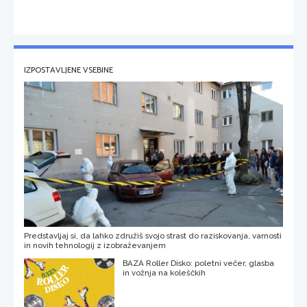
IZPOSTAVLJENE VSEBINE
Predstavljaj si, da lahko združiš svojo strast do raziskovanja, varnosti
in novih tehnologij z izobraževanjem
BAZA Roller Disko: poletni večer, glasba
in vožnja na koleščkih