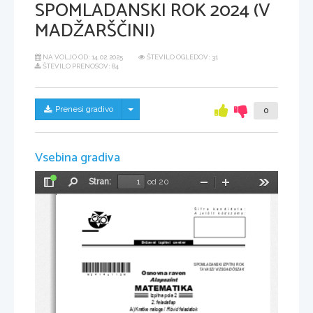
SPOMLADANSKI ROK 2024 (V
MADŽARŠČINI)
NA VOLJO OD:
14.02.2025
ŠTEVILO OGLEDOV: 31
ŠTEVILO PRENOSOV: 84
Skrij/prikaži meni
Prenesi gradivo
0
Vsebina gradiva
Stran:
od 20
Preklopi
Najdi
Pomanjšaj
Povečaj
Orodja
stransko
vrstico
Šifra kandidata:
A jelölt kódszáma:
Državni  izpitni  center
SPOMLADANSKI IZPITNI ROK 
*M24140112M*
TAVASZI VIZSGAID
Ő
SZAK
Osnovna raven
MATEMATIKA
Izpitna pola 2
2. feladatlap
A) Kratke naloge / 
Rövid feladatok