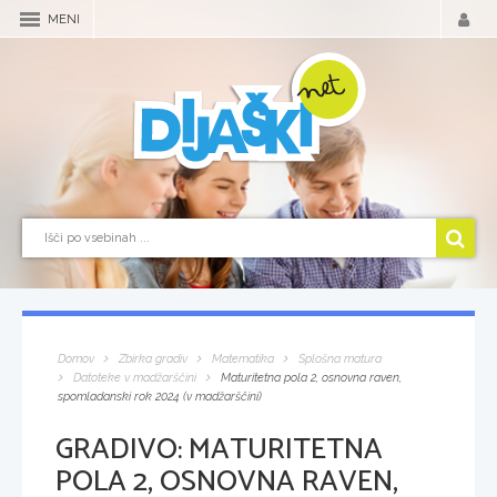
MENI
Domov
Zbirka gradiv
Matematika
Splošna matura
Datoteke v madžarščini
Maturitetna pola 2, osnovna raven,
spomladanski rok 2024 (v madžarščini)
GRADIVO:
MATURITETNA
POLA 2, OSNOVNA RAVEN,