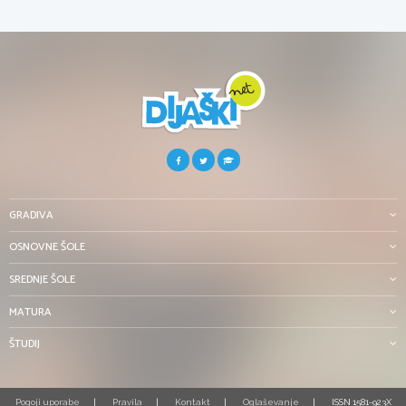
GRADIVA
OSNOVNE ŠOLE
SREDNJE ŠOLE
MATURA
ŠTUDIJ
Pogoji uporabe
Pravila
Kontakt
Oglaševanje
ISSN 1581-923X