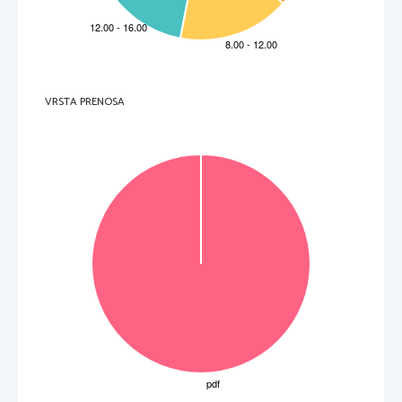
V sivo polje ne pišite. / 
!      
A szürke mezőbe ne írjon
VRSTA PRENOSA
V sivo polje ne pišite. / 
P   
perforiran list