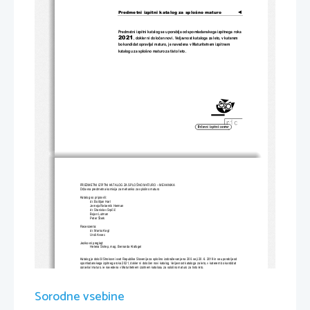
Predmetni izpitni katalog za splošno maturo
◄
Predmetni izpitni katalog se uporablja od spomladanskega izpitnega 
roka 
2021
, dokler ni določen novi. Veljavnost kataloga za leto, v katerem 
bo kandidat oprav
ljal maturo, je navedena v Maturitetnem izpitnem 
katalogu za splošno maturo za tisto leto.
PREDMETNI IZPITNI KATALOG ZA SPLOŠNO MATURO –
 MEHANIKA 
Državna predmetna komisija 
za 
mehaniko
za splošno maturo 
Katalog so pripravili:
dr. Boštjan Ha
rl
Jerneja Rebernik Herman
dr. Stanislav Srpčič
Bojan Lutman
Peter Šterk
Recenzent
a:
dr. Marko Kegl
Uroš Avsec
Jezikovni pregled: 
Helena Škrlep, mag. Bernarda Krafogel
Katalog je določil Strokovni svet Republike Slovenije za splošno izobraževanje na 
200
. seji 
20. 6.
 2019
in se uporablja od 
spomladanskega izpitnega roka 
20
21
, dokler ni določen novi katalog. Veljavnost kataloga za leto, v katerem bo kandidat 
opravljal maturo, je navedena v Maturitetnem izpitnem katalogu za splošno maturo za tisto leto.
© 
Državni izpitni center, 
2019
Vse pravice pridržane.
Sorodne vsebine
Izdal in založil:
Državni izpitni center
Predstavnik: 
dr. Darko Zupanc