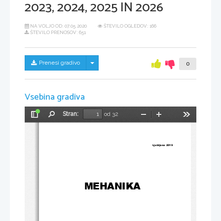
2023, 2024, 2025 IN 2026
NA VOLJO OD:
07.05.2020
ŠTEVILO OGLEDOV: 166
ŠTEVILO PRENOSOV: 651
Skrij/prikaži meni
Prenesi gradivo
0
Vsebina gradiva
Stran:
od 32
Preklopi
Najdi
Pomanjšaj
Povečaj
Orodja
stransko
vrstico
Ljubljana 
201
9 
MEHANIKA