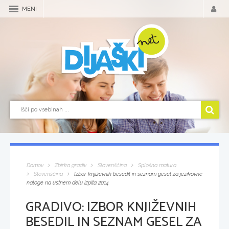
MENI
Domov
Zbirka gradiv
Slovenščina
Splošna matura
Slovenščina
Izbor književnih besedil in seznam gesel za jezikovne
naloge na ustnem delu izpita 2014
GRADIVO:
IZBOR KNJIŽEVNIH
BESEDIL IN SEZNAM GESEL ZA