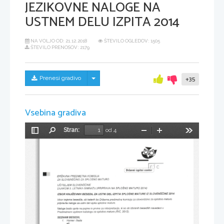
JEZIKOVNE NALOGE NA
USTNEM DELU IZPITA 2014
NA VOLJO OD:
21.12.2018
ŠTEVILO OGLEDOV: 1505
ŠTEVILO PRENOSOV: 2179
Skrij/prikaži meni
Prenesi gradivo
+35
Vsebina gradiva
Stran:
od 4
Preklopi
Najdi
Pomanjšaj
Povečaj
Orodja
stransko
vrstico
-
T$
NA 
A 
A
DRZAV 
KOM 
PRED 
ETN 
M 
SIJ 
I 
ZA 
SPIOSIVO 
MATIJRO
SLOVENSdITO 
ZN 
uetet,rcu 
slovEruSilruE
sploSlo 
MATURI 
(PRtPRAVA 
3. 
2014)
D;JAKzM 
G:MNAZu 
run 
LETNTKA 
IZ 
SLOVENSEWE 
ZOTI
MATURE 
ZA 
DEL 
IZPITA 
XT,IIEEVXM 
IZBOR 
SPTOSruE 
BESEDIL 
I.JSTNI 
maturo
predmetna 
za 
za 
slovenSeino 
komisija 
sp/oSno 
bo 
DrZavna 
ob 
katerih 
zajema 
besedita, 
tzbor 
ustnidel 
pripravila 
za 
mature.
izpita 
sp/o5ne 
naloge 
navedeniv
prvine 
pojme 
besedilih 
ki 
ob 
izbranih 
so 
za 
interpretacijo, 
oprte 
bodo 
na 
in 
Natoge 
za 
(RlC, 
maturo 
2012).
izpitnem 
katalogu 
sploSno 
Predmetnem 
BESEDIL
SEZNAM 
1. 
lliada
Homer: 
ali