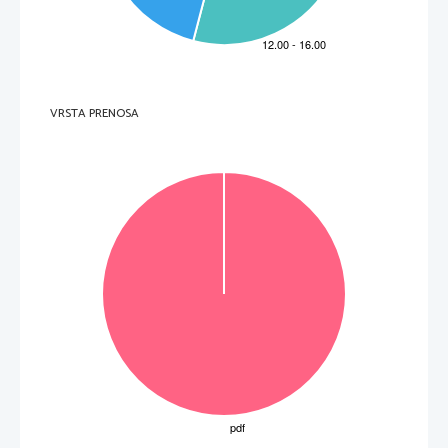
ob 
ko 
uri, 
Grizlial 
dne 
Jesih: 
svindniUNekega 
Milan 
53. 
sem 
ali
A. 
Novak:Zima
Boris 
54. 
erna 
krivda
Kocbek: 
orhideia/Blahena 
Edvard 
ali
kitaro
VitomilZupan: 
Menuet 
za 
ali
Zidar: 
Pavel
Pavle 
Sveti 
Kovadii: 
PriSleki/Resniinost
Lojze 
55. 
Dominik 
Antigona
Smo/e: 
56. 
ali
Afera
Kozak: 
JUS 
na 
listku 
navedene 
moZnosti.
izpitnem 
vse 
bodo 
besedilih 
istem 
Pri 
izbirnih 
Opomba: 
VRSTA PRENOSA
Datum: 
2013
februar 
5. 
3-M
Stevilka: 
/201 
6039-1 