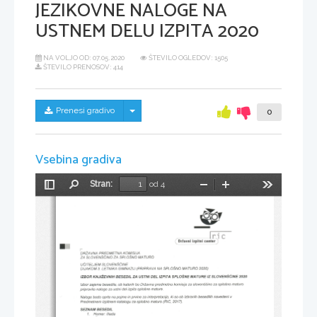
JEZIKOVNE NALOGE NA
USTNEM DELU IZPITA 2020
NA VOLJO OD:
07.05.2020
ŠTEVILO OGLEDOV: 1505
ŠTEVILO PRENOSOV: 414
Skrij/prikaži meni
Prenesi gradivo
0
Vsebina gradiva
Stran:
od 4
Preklopi
Najdi
Pomanjšaj
Povečaj
Orodja
stransko
vrstico
-
f
DRZAVNA 
SIJA
PREDMETNA 
KOMI 
sploSlo 
zn 
zA 
MATURI
sLovENSClruo 
uereutem 
slovrruSCtwE
sploSruo 
3. 
(pRtpRAVA 
D:JAKzM 
ctMNAztJ 
MATURo 
2020)
run 
LETNTKA 
xtwEevuu 
tz stoveuSente 
zA 
rzptrA 
sproSrue 
usrNt 
IzBoR 
zozo
DEL 
BESEDIL 
MATITRE 
predmetna 
maturo
Drtavna 
slovenSiino 
za 
za 
lzbor 
zajema 
komisija 
ob 
katerih 
bo 
sp/o.5no 
besedila, 
pripravila 
za 
mature.
naloge 
ustni 
del 
izpita 
sp/oSne 
navedeniv
pojme 
prvine 
izbranih 
interpretacijo, 
ki 
besedilih 
za 
so 
ob 
Naloge 
bodo 
oprte 
in 
na 
(R|C,2017).
za 
maturo 
izpitnem 
katalogu 
Predmetnem 
sploSno 
SEZNAM 
BESEDIL
1. 
Homer: 
lliada
ali