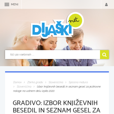
MENI
Domov
Zbirka gradiv
Slovenščina
Splošna matura
Slovenščina
Izbor književnih besedil in seznam gesel za jezikovne
naloge na ustnem delu izpita 2020
GRADIVO:
IZBOR KNJIŽEVNIH
BESEDIL IN SEZNAM GESEL ZA