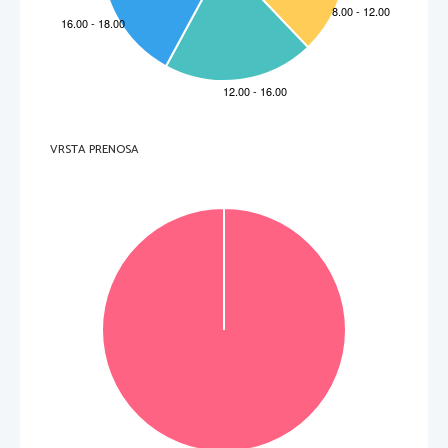
Non scrivete nel campo grigio
novedad, claro, choca
. 
Me consuelo leyendo la correspondencia de Flaubert con George Sand, en la que dice: 
G 
«¿Ha visto usted cómo torturan su obra literaria con sus comentarios?» Y entonces da 
una lista de nombres perfectamente desconocidos. Siempre ha sido así
. 
H 
Cosas tan absurdas como si escribo a ordenador o a mano
. 
.
Non scrivete nel campo grigio
(Adaptado de http://www.elviejotopo.com/topoexpress/parodia-
de-
los
-ruidos
-del
-tiempo
-charlando-
con
-juan-
goytisolo/, 
26/8/2017)
0. 
1. 
2. 
3. 
4. 
5. 
6. 
H 
(
6
puntos)
.
Non scrivete nel campo grigio
VRSTA PRENOSA