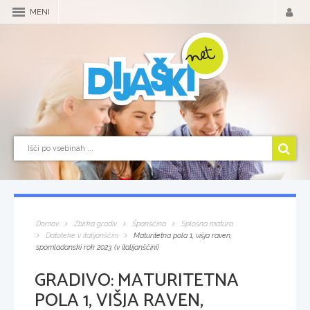
MENI
Domov
Zbirka gradiv
Španščina
Splošna matura
Datoteke v italijanščini
Maturitetna pola 1, višja raven,
spomladanski rok 2023 (v italijanščini)
GRADIVO:
MATURITETNA
POLA 1, VIŠJA RAVEN,