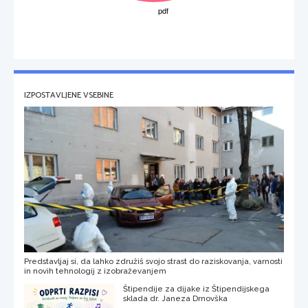
IZPOSTAVLJENE VSEBINE
Predstavljaj si, da lahko združiš svojo strast do raziskovanja, varnosti
in novih tehnologij z izobraževanjem
Štipendije za dijake iz Štipendijskega
sklada dr. Janeza Drnovška