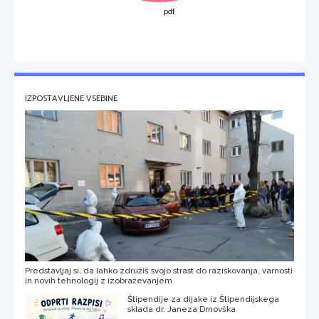
IZPOSTAVLJENE VSEBINE
Predstavljaj si, da lahko združiš svojo strast do raziskovanja, varnosti
in novih tehnologij z izobraževanjem
Štipendije za dijake iz Štipendijskega
sklada dr. Janeza Drnovška