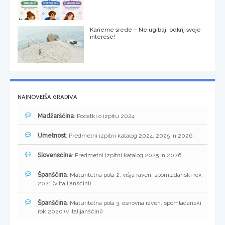
Karierne srede – Ne ugibaj, odkrij svoje
interese!
NAJNOVEJŠA GRADIVA
Madžarščina
: Podatki o izpitu 2024
Umetnost
: Predmetni izpitni katalog 2024, 2025 in 2026
Slovenščina
: Predmetni izpitni katalog 2025 in 2026
Španščina
: Maturitetna pola 2, višja raven, spomladanski rok
2021 (v italijanščini)
Španščina
: Maturitetna pola 3, osnovna raven, spomladanski
rok 2020 (v italijanščini)