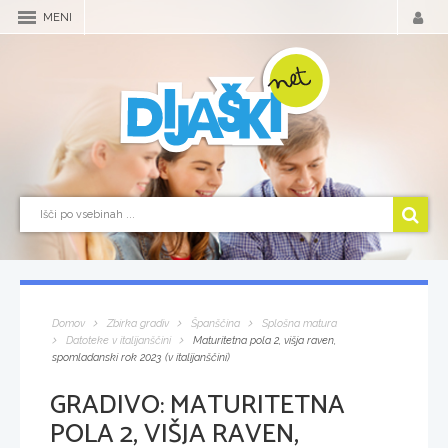
MENI
Domov
Zbirka gradiv
Španščina
Splošna matura
Datoteke v italijanščini
Maturitetna pola 2, višja raven,
spomladanski rok 2023 (v italijanščini)
GRADIVO:
MATURITETNA
POLA 2, VIŠJA RAVEN,