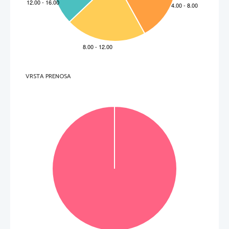
Non scrivete nel campo grigio
5. 
¿Dónde conoció el viejo Gerardo a la abuela vasca?
  _____________________________________________________________________________________ 
6. 
¿Qué trabajos tenía Sepúlveda antes de ir a la cárcel? Escribe 
dos
. 
–  ____________________________________________________________________________________ 
.
Non scrivete nel campo grigio
(1) 
–  ____________________________________________________________________________________ 
(1) 
7. 
¿Por qué Sepúlveda fue condenado a 28 años de pena
? 
  _____________________________________________________________________________________ 
8. 
¿Por qué no funcionó su matrimonio?
  _____________________________________________________________________________________ 
.
Non scrivete nel campo grigio
9. 
Según 
la entre
vista
, ¿dónde vive ahora Sepúlveda?
VRSTA PRENOSA
  _____________________________________________________________________________________ 
10.   ¿De qué está orgulloso Sepúlveda?
  _____________________________________________________________________________________ 
(1
1
puntos
)