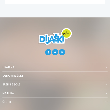
GRADIVA
OSNOVNE ŠOLE
SREDNJE ŠOLE
MATURA
ŠTUDIJ