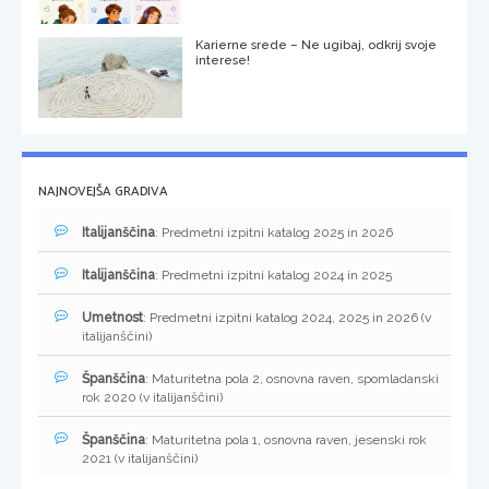
Karierne srede – Ne ugibaj, odkrij svoje
interese!
NAJNOVEJŠA GRADIVA
Italijanščina
: Predmetni izpitni katalog 2025 in 2026
Italijanščina
: Predmetni izpitni katalog 2024 in 2025
Umetnost
: Predmetni izpitni katalog 2024, 2025 in 2026 (v
italijanščini)
Španščina
: Maturitetna pola 2, osnovna raven, spomladanski
rok 2020 (v italijanščini)
Španščina
: Maturitetna pola 1, osnovna raven, jesenski rok
2021 (v italijanščini)