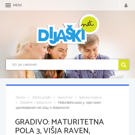
MENI
Domov
Zbirka gradiv
Španščina
Splošna matura
Datoteke v italijanščini
Maturitetna pola 3, višja raven,
spomladanski rok 2024 (v italijanščini)
GRADIVO:
MATURITETNA
POLA 3, VIŠJA RAVEN,