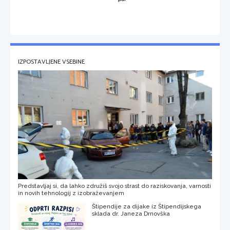
IZPOSTAVLJENE VSEBINE
Predstavljaj si, da lahko združiš svojo strast do raziskovanja, varnosti
in novih tehnologij z izobraževanjem
Štipendije za dijake iz Štipendijskega
sklada dr. Janeza Drnovška