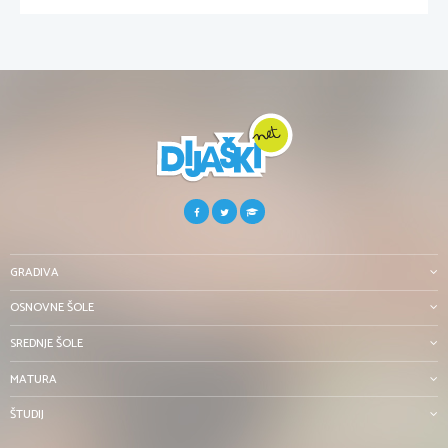
GRADIVA
OSNOVNE ŠOLE
SREDNJE ŠOLE
MATURA
ŠTUDIJ