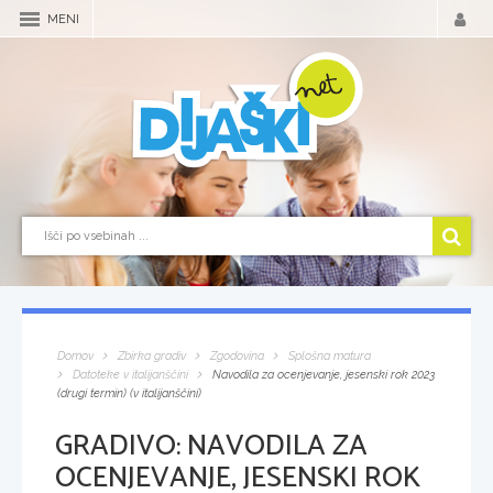
MENI
Domov
Zbirka gradiv
Zgodovina
Splošna matura
Datoteke v italijanščini
Navodila za ocenjevanje, jesenski rok 2023
(drugi termin) (v italijanščini)
GRADIVO:
NAVODILA ZA
OCENJEVANJE, JESENSKI ROK