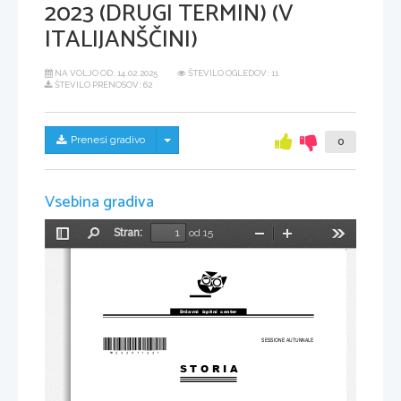
2023 (DRUGI TERMIN) (V
ITALIJANŠČINI)
NA VOLJO OD:
14.02.2025
ŠTEVILO OGLEDOV: 11
ŠTEVILO PRENOSOV: 62
Skrij/prikaži meni
Prenesi gradivo
0
Vsebina gradiva
Stran:
od 15
Preklopi
Najdi
Pomanjšaj
Povečaj
Orodja
stransko
vrstico
Državni  izpitni  center
SESSIONE AUTUNNALE
*M23251143I*
S T O R I A