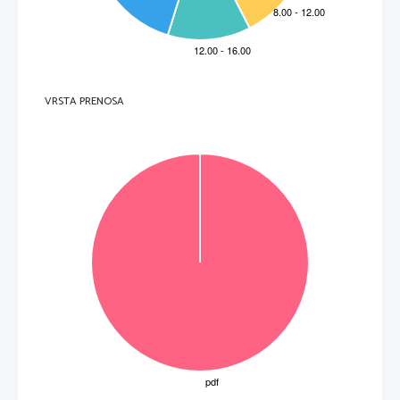
 pisava
 jezik

 skupna zgodovina

 Homerjeva epa

običaji

6.2
1
olimpijske igre

Skupaj
2
VRSTA PRENOSA