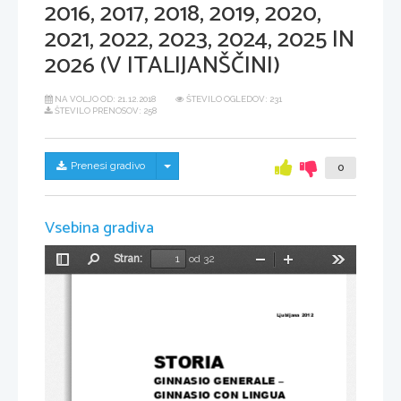
2016, 2017, 2018, 2019, 2020,
2021, 2022, 2023, 2024, 2025 IN
2026 (V ITALIJANŠČINI)
NA VOLJO OD:
21.12.2018
ŠTEVILO OGLEDOV: 231
ŠTEVILO PRENOSOV: 258
Skrij/prikaži meni
Prenesi gradivo
0
Vsebina gradiva
Stran:
od 32
Preklopi
Najdi
Pomanjšaj
Povečaj
Orodja
stransko
vrstico
Ljubljana 2012 
STORIA 
GINNASIO GENERALE – 
GINNASIO CON LINGUA 