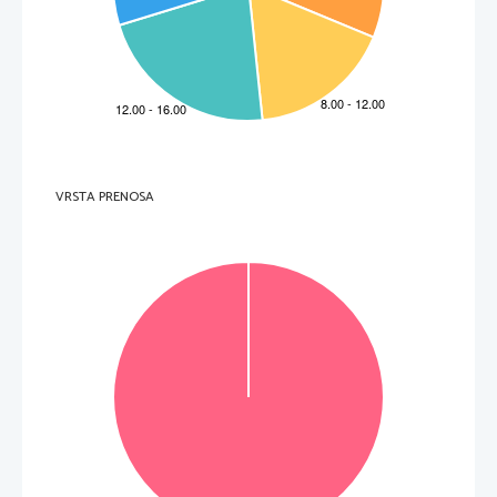
5.2
Esercizi di tipo semiaperto .................................................................. 
26
6
PARTE INTERNA
 DELL'ESAME ................................................................ 
29
6.1
Prova scritta ........................................................................................ 
29
6.2
Escursione 
........................................................................................... 
29
7
CANDIDATI CON NECESS
ITÀ PARTICO
LARI ......................................... 
31
8
BIBLIOGRAFIA ........................................................................................... 
32
VRSTA PRENOSA