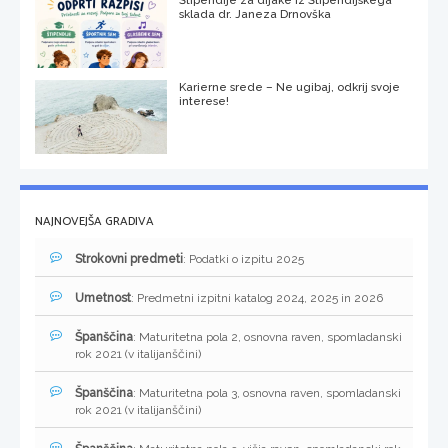
Štipendije za dijake iz Štipendijskega
sklada dr. Janeza Drnovška
Karierne srede – Ne ugibaj, odkrij svoje
interese!
NAJNOVEJŠA GRADIVA
Strokovni predmeti
: Podatki o izpitu 2025
Umetnost
: Predmetni izpitni katalog 2024, 2025 in 2026
Španščina
: Maturitetna pola 2, osnovna raven, spomladanski
rok 2021 (v italijanščini)
Španščina
: Maturitetna pola 3, osnovna raven, spomladanski
rok 2021 (v italijanščini)