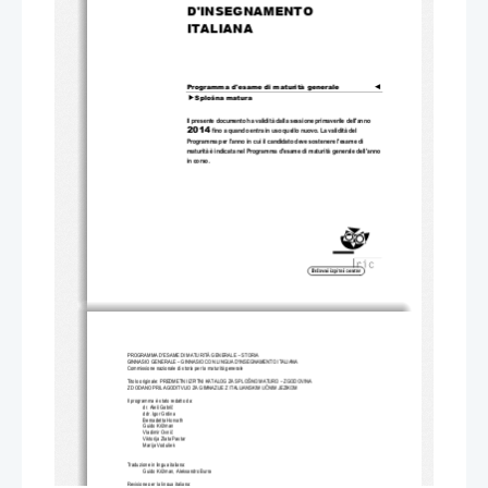
D'INSEGNAMENTO 
ITALIANA 
Programma d'esame di maturità generale
◄

Splošna matura
Il presente documento ha validità dalla sessione primaverile dell'anno 
2014
 fino a quando entra in uso quello nuovo. La validità del 
Programma per l'anno in cui il candidato deve sostenere l'esame di 
maturità è indicata nel Programma d'
esame di maturità generale dell'anno 
in corso.
PROGRAMMA D'ESAME DI MATURITÀ GENERALE – STORIA  
GINNASIO GENERALE – GINNASIO CON LINGUA D'INSEGNAMENTO ITALIANA  
Commissione nazionale di storia per la maturità generale 
Titolo originale: PREDMETNI IZPITNI KAT
ALOG ZA SPLOŠNO MATURO – ZGODOVINA 
Z DODANO PRILAGODITVIJO ZA GIMNAZIJE Z ITALIJANSKIM U
Č
NIM JEZIKOM 
Il programma è stato redatto da: 
dr. Aleš Gabri
č
ddr. Igor Grdina 
Bernadetta Horvath 
Guido Križman 
Vladimir Ovni
č
Viktorija Zlata Pastar 
Marija Vodušek 
Traduzione in lingua italiana:  
Guido Križman, Aleksandro Burra 
Revisione per la lingua italiana:  