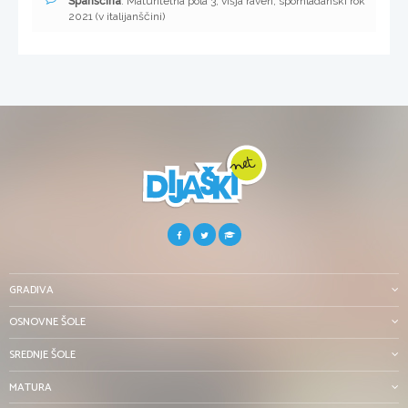
Španščina
: Maturitetna pola 3, višja raven, spomladanski rok
2021 (v italijanščini)
GRADIVA
OSNOVNE ŠOLE
SREDNJE ŠOLE
MATURA