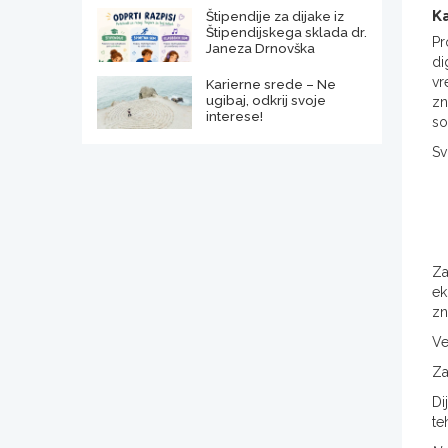
Ka
Štipendije za dijake iz
Štipendijskega sklada dr.
Pr
Janeza Drnovška
di
vr
Karierne srede – Ne
ugibaj, odkrij svoje
zn
interese!
so
Sv
Za
ek
zn
Ve
Za
Di
te