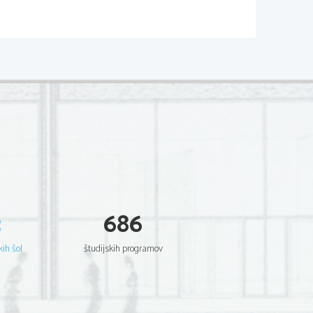
3
686
kih šol
študijskih programov