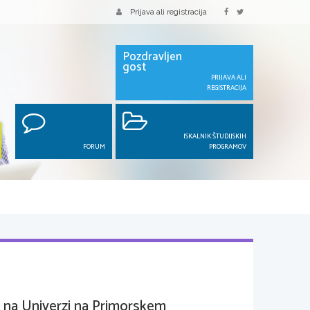
Prijava ali registracija
Pozdravljen
gost
PRIJAVA ALI
REGISTRACIJA
ISKALNIK ŠTUDIJSKIH
FORUM
PROGRAMOV
j na Univerzi na Primorskem