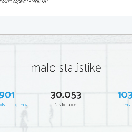
ročnik objave: FAMNIT UP
malo statistike
901
30.053
10
šolskih programov
število datotek
fakultet in viso