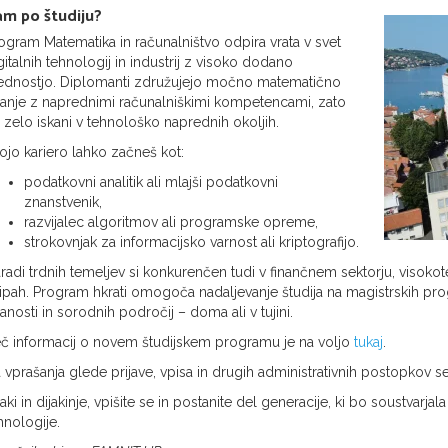
m po študiju?
ogram Matematika in računalništvo odpira vrata v svet
gitalnih tehnologij in industrij z visoko dodano
ednostjo. Diplomanti združujejo močno matematično
anje z naprednimi računalniškimi kompetencami, zato
 zelo iskani v tehnološko naprednih okoljih.
ojo kariero lahko začneš kot:
podatkovni analitik ali mlajši podatkovni
znanstvenik,
razvijalec algoritmov ali programske opreme,
strokovnjak za informacijsko varnost ali kriptografijo.
radi trdnih temeljev si konkurenčen tudi v finančnem sektorju, visokot
ipah. Program hkrati omogoča nadaljevanje študija na magistrskih pro
anosti in sorodnih področij – doma ali v tujini.
č informacij o novem študijskem programu je na voljo
tukaj
.
 vprašanja glede prijave, vpisa in drugih administrativnih postopkov s
jaki in dijakinje, vpišite se in postanite del generacije, ki bo soustvarj
hnologije.