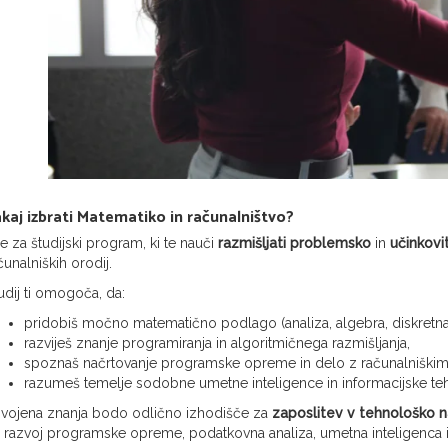
kaj izbrati Matematiko in računalništvo?
e za študijski program, ki te nauči
razmišljati problemsko
in
učinkovi
čunalniških orodij.
udij ti omogoča, da:
pridobiš močno matematično podlago (analiza, algebra, diskretna
razviješ znanje programiranja in algoritmičnega razmišljanja,
spoznaš načrtovanje programske opreme in delo z računalniškimi
razumeš temelje sodobne umetne inteligence in informacijske teh
vojena znanja bodo odlično izhodišče za
zaposlitev v tehnološko n
 razvoj programske opreme, podatkovna analiza, umetna inteligenca i