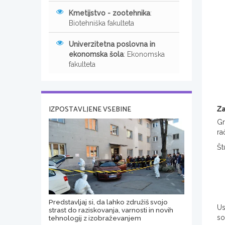
Kmetijstvo - zootehnika
:
Biotehniška fakulteta
Univerzitetna poslovna in
ekonomska šola
: Ekonomska
fakulteta
Za
IZPOSTAVLJENE VSEBINE
Gr
ra
Št
Predstavljaj si, da lahko združiš svojo
Us
strast do raziskovanja, varnosti in novih
so
tehnologij z izobraževanjem