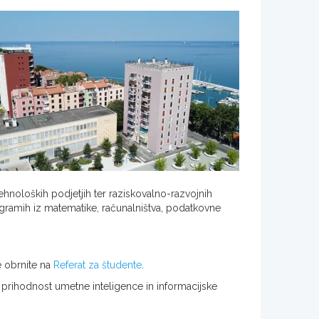
ehnoloških podjetjih ter raziskovalno-razvojnih
gramih iz matematike, računalništva, podatkovne
e obrnite na
Referat za študente
.
ala prihodnost umetne inteligence in informacijske