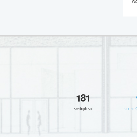
Na
181
srednjih šol
srednje