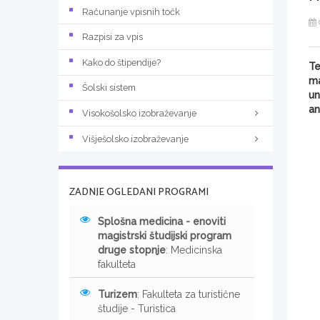
Računanje vpisnih točk
Razpisi za vpis
Kako do štipendije?
Te
ma
Šolski sistem
un
an
Visokošolsko izobraževanje
Višješolsko izobraževanje
ZADNJE OGLEDANI PROGRAMI
Splošna medicina - enoviti
magistrski študijski program
druge stopnje
: Medicinska
fakulteta
Turizem
: Fakulteta za turistične
študije - Turistica