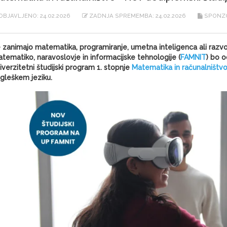
OBJAVLJENO: 24.02.2026
ZADNJA SPREMEMBA: 24.02.2026
SPONZO
 zanimajo matematika, programiranje, umetna inteligenca ali razvoj
tematiko, naravoslovje in informacijske tehnologije (
FAMNIT
) bo 
iverzitetni študijski program 1. stopnje
Matematika in računalništv
gleškem jeziku.