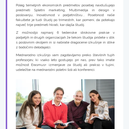
Poleg temeljnih ekonomskih predmetov posebej navdušujejo
predmeti Spletni marketing, Multimedija in design v
poslovanju, Inovativnost v podjetništvu... Posebnost naše
fakultete je tudi študij po trimestrih, kar pomeni, da potekajo
največ trije predmeti hkrati, kar olajša študij.
Z možnostjo najmanj 6 tedenske strokovne prakse v
podjetjih in drugih organizacijah že tekom študija pridete v stik
s poslovnim okoljem in si nabirate dragocene izkušnje in stike
z bodočimi delodajalci.
Mednarodno izkušnjo vam zagotavljamo preko številnih tujih
profesorjev, ki vsako leto gostujejo pri nas, prav tako imate
možnost Erasmus+ izmenjave za študij ali prakso v tujini,
udeležbe na mednarodni poletni šoli ali konferenci.