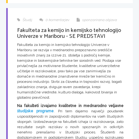
Študij
0 komentarjev
sponzorirana objava
Fakulteta za kemijo in kemijsko tehnologijo
Univerze v Mariboru - SE PREDSTAVI
Fakulteta za kemijo in kemijsko tehnologijo Univerze v
Mariboru se razvija v mednarodno prepoznavno središče
inovativnih znanj za izzive 21. stoletja s področij kemije,
kemijske in biokemijske tehnike ter sorodnih ved. Postaja vse
privlačnejša za motivirane študente, kvalitetne univerzitetne
učitelje in raziskovalce, prav tako pa vse zanimivejša za
domače in mednarodne znanstvene mreže ter kemično in
procesno industrijo. Skrbi za človeka in trajnostni razvoj, bogati
zakladnico znanja, dviguje raven zavedanja, krepi
humanistične vrednote, kulturo dialoga, kakovost bivanja in
globalno pravičnost.
Na fakulteti izvajamo kvalitetne in mednarodno veljavne
študijske programe
. Pri tem dajemo največji poudarek
usposobljenosti in zaposljivosti diplomantov na vseh študijskih
stopnjah. Izobraževanje na fakulteti izhaja iz raziskovanja, zato
rezultate svojih raziskav o novih spoznanjih in odkritjih
nenehno prenašamo v študijski proces. Študenti na
dodiplomskem in podiplomskem študiju uspešno raziskujejo