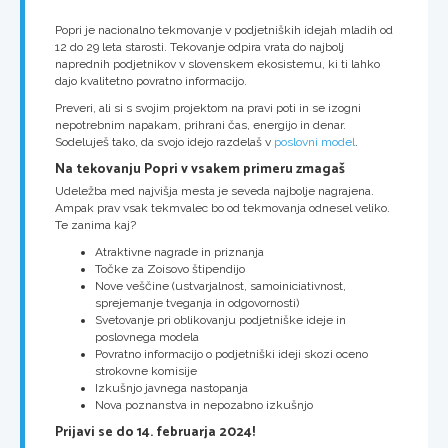
Popri je nacionalno tekmovanje v podjetniških idejah mladih od
12 do 29 leta starosti. Tekovanje odpira vrata do najbolj
naprednih podjetnikov v slovenskem ekosistemu, ki ti lahko
dajo kvalitetno povratno informacijo.
Preveri, ali si s svojim projektom na pravi poti in se izogni
nepotrebnim napakam, prihrani čas, energijo in denar.
Sodeluješ tako, da svojo idejo razdelaš v
poslovni model
.
Na tekovanju Popri v vsakem primeru zmagaš
Udeležba med najvišja mesta je seveda najbolje nagrajena.
Ampak prav vsak tekmvalec bo od tekmovanja odnesel veliko.
Te zanima kaj?
Atraktivne nagrade in priznanja
Točke za Zoisovo štipendijo
Nove veščine (ustvarjalnost, samoiniciativnost,
sprejemanje tveganja in odgovornosti)
Svetovanje pri oblikovanju podjetniške ideje in
poslovnega modela
Povratno informacijo o podjetniški ideji skozi oceno
strokovne komisije
Izkušnjo javnega nastopanja
Nova poznanstva in nepozabno izkušnjo
Prijavi se do 14. februarja 2024!