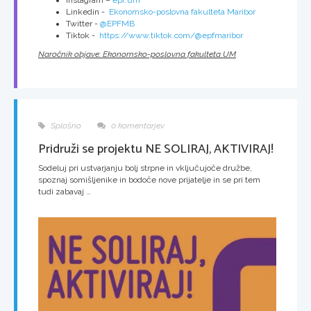
Instagram –
epf.um
Linkedin -
Ekonomsko-poslovna fakulteta Maribor
Twitter -
@EPFMB
Tiktok -
https://www.tiktok.com/@epfmaribor
Naročnik objave: Ekonomsko-poslovna fakulteta UM
Splošno
0 komentarjev
Pridruži se projektu NE SOLIRAJ, AKTIVIRAJ!
Sodeluj pri ustvarjanju bolj strpne in vključujoče družbe,
spoznaj somišljenike in bodoče nove prijatelje in se pri tem
tudi zabavaj …