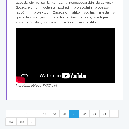
zaposlujejo pa se lahko tudi v negospodarskih dejavnostih.
Sodelujejo pri vodenju podjetij, proizvodnih procesov in
različnih projektov. Zasedajo lahko vodilna mesta v
gospodarstvu, javnih zavodih, državni upravi, srednjem in
visokem šolstvu, raziskovalnih inštitutih in v politiki.
Naročnik objave: FKKT UM
1
2
...
18
19
20
21
22
23
24
...
118
119