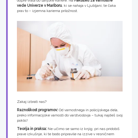
odpre vrata do sanjske kariere. Na
Fakulteti za varnostne
vede Univerze v Mariboru
, ki se nahaja v Ljubljani, te čaka
prav to – izjemna karierna priložnost.
Zakaj izbrati nas?
Raznolikost programov:
Od varnostnega in policijskega dela,
preko informacijske varnosti do varstvoslovja – tukaj najdeš svoj
poklic!
Teorija in praksa:
Ne učimo se samo iz knjig; pri nas pridobiš
prave izkušnje, ki te bodo pripravile na izzive v resničnem