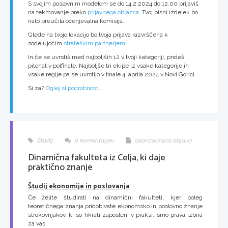
S svojim poslovnim modelom se do 14.2.2024 do 12.00 prijaviš
na tekmovanje preko
prijavnega obrazca
. Tvoj pisni izdelek bo
nato preučila ocenjevalna komisija.
Glede na tvojo lokacijo bo tvoja prijava razvrščena k
sodelujočim
strateškim partnerjem
.
In če se uvrstiš med najboljših 12 v tvoji kategoriji, prideš
pitchat v polfinale. Najboljše tri ekipe iz vsake kategorije in
vsake regije pa se uvrstijo v finale 4. aprila 2024 v Novi Gorici.
Si za?
Oglej si podrobnosti
.
Študij
0 komentarjev
sponzorirana objava
Dinamična fakulteta iz Celja, ki daje
praktično znanje
Študij ekonomije in poslovanja
Če želite študirati na dinamični fakulteti, kjer poleg
teoretičnega znanja pridobivate ekonomsko in poslovno znanje
strokovnjakov, ki so hkrati zaposleni v praksi, smo prava izbira
za vas.