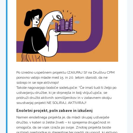
Po izredno uspešnem projektu (ZA)UPAJ SI! na Društvu CPM
ponovno vabijo mlade med 15. in 20. letom starosti, da ne
solirajo in se raje aktivirajo!
Takole nagovarjajo bodoče sodelujoče: “Če imaš tudi ti željo po
ustvarjanju družbe, ki je strpnejša in bolj vključujoča, se
pridruži družbi aktivnih somišljenikov in v zabavnem okolju
soustvarjaj projekt NE SOLIRAJ, AKTIVIRAJ!
Enoletni projekt, poln zabave in izkušenj
Namen enoletnega projekta je, da mladi skupaj ustvarjate
družbo, v kateri si želite živeti – ki sprejema drugačnost in
omogoča, da se vsak izraža po svoje. Znotraj projekta boste
razbijali predsodke in stereotipe ter gradili skupnost, ki aktivno