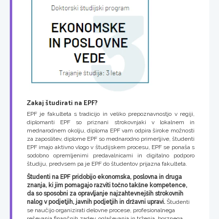
Zakaj študirati na EPF?
EPF je fakulteta s tradicijo in veliko prepoznavnostjo v regiji,
diplomanti EPF so priznani strokovnjaki v lokalnem in
mednarodnem okolju, diploma EPF vam odpira široke možnosti
za zaposlitev, diplome EPF so mednarodno primerljive, študenti
EPF imajo aktivno vlogo v študijskem procesu, EPF se ponaša s
sodobno opremljenimi predavalnicami in digitalno podporo
študiju, predvsem pa je EPF do študentov prijazna fakulteta.
Študenti na EPF pridobijo ekonomska, poslovna in druga
znanja, ki jim pomagajo razviti točno takšne kompetence,
da so sposobni za opravljanje najzahtevnejših strokovnih
nalog v podjetjih, javnih podjetjih in državni upravi.
Študenti
se naučijo organizirati delovne procese, profesionalnega
reševanja finančnih zadev, oglaševanja in trženja, borznega