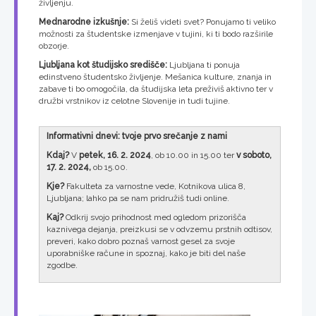
življenju.
Mednarodne izkušnje:
Si želiš videti svet? Ponujamo ti veliko
možnosti za študentske izmenjave v tujini, ki ti bodo razširile
obzorje.
Ljubljana kot študijsko središče:
Ljubljana ti ponuja
edinstveno študentsko življenje. Mešanica kulture, znanja in
zabave ti bo omogočila, da študijska leta preživiš aktivno ter v
družbi vrstnikov iz celotne Slovenije in tudi tujine.
Informativni dnevi: tvoje prvo srečanje z nami
Kdaj?
V
petek, 16. 2. 2024
, ob 10.00 in 15.00 ter
v soboto,
17. 2. 2024,
ob 15.00.
Kje?
Fakulteta za varnostne vede, Kotnikova ulica 8,
Ljubljana; lahko pa se nam pridružiš tudi online.
Kaj?
Odkrij svojo prihodnost med ogledom prizorišča
kaznivega dejanja, preizkusi se v odvzemu prstnih odtisov,
preveri, kako dobro poznaš varnost gesel za svoje
uporabniške račune in spoznaj, kako je biti del naše
zgodbe.