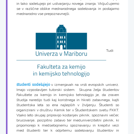
in tako sodelujejo pri ustvarjanju novega znanja. Vključujemo
se v različne oblike mednarodnega sodelovanja in postajamo
mednarodno vse prepoznavnejši.
Tudi
študenti sodelujejo
v izmenjavah na vrsti evropskih univerz.
Imajo vzpostavljen tutorski sistem. Skupna želja študentov
Fakultete za kemijo in kemijsko tehnologijo je, da zraven
študija naredijo tudi kaj koristnega in hkrati zabavnega, kajti
študentska leta so ena najlepših v življenju. Študenti so
organizirani v društvu Kemik ter v Študentskem svetu FKKT.
Vsako leto skupaj pripravijo kostanjev piknik, spoznavni večer,
brucovanje, poizpitno zabavo ter meduniverzitetni piknik, ki
pripomorejo k medsebojnemu spoznavanju in krepitvi vezi
med študenti ter k odprtemu sodelovanju študentov in