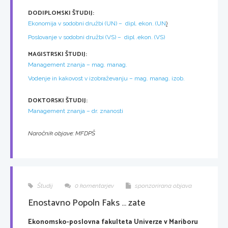
DODIPLOMSKI ŠTUDIJ:
Ekonomija v sodobni družbi (UN) – dipl. ekon. (UN
)
Poslovanje v sodobni družbi (VS) – dipl .ekon. (VS)
MAGISTRSKI ŠTUDIJ:
Management znanja – mag. manag.
Vodenje in kakovost v izobraževanju – mag. manag. izob.
DOKTORSKI ŠTUDIJ:
Management znanja – dr. znanosti
Naročnik objave: MFDPŠ
Študij
0 komentarjev
sponzorirana objava
Enostavno Popoln Faks … zate
Ekonomsko-poslovna fakulteta Univerze v Mariboru