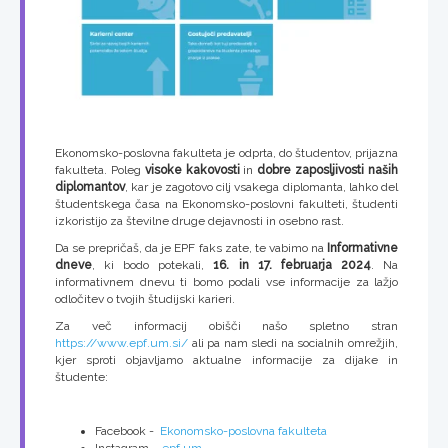
Ekonomsko-poslovna fakulteta je odprta, do študentov, prijazna
fakulteta. Poleg
visoke kakovosti
in
dobre zaposljivosti naših
diplomantov
, kar je zagotovo cilj vsakega diplomanta, lahko del
študentskega časa na Ekonomsko-poslovni fakulteti, študenti
izkoristijo za številne druge dejavnosti in osebno rast.
Da se prepričaš, da je EPF faks zate, te vabimo na
Informativne
dneve
, ki bodo potekali,
16. in 17. februarja 2024
. Na
informativnem dnevu ti bomo podali vse informacije za lažjo
odločitev o tvojih študijski karieri.
Za več informacij obišči našo spletno stran
https://www.epf.um.si/
ali pa nam sledi na socialnih omrežjih,
kjer sproti objavljamo aktualne informacije za dijake in
študente:
Facebook -
Ekonomsko-poslovna fakulteta