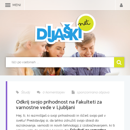
MENI
Študij
0 komentarjev
sponzorirana objava
Odkrij svojo prihodnost na Fakulteti za
varnostne vede v Ljubljani
Hej, ti, ki razmišljaš o svoji prihodnosti in iščeš svojo pot v
svetu! Predstavljaj si, da lahko združiš svojo strast do
raziskovanja, varnosti in novih tehnologij z izobraževanjem, ki ti