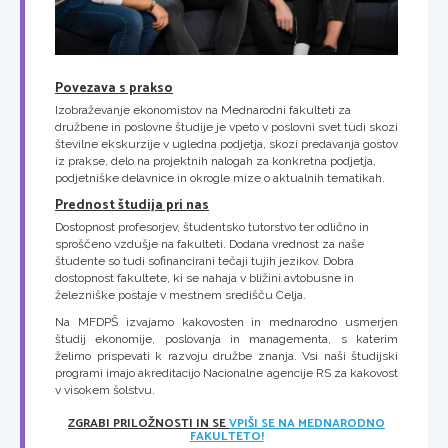
Povezava s prakso
Izobraževanje ekonomistov na Mednarodni fakulteti za
družbene in poslovne študije je vpeto v poslovni svet tudi skozi
številne ekskurzije v ugledna podjetja, skozi predavanja gostov
iz prakse, delo na projektnih nalogah za konkretna podjetja,
podjetniške delavnice in okrogle mize o aktualnih tematikah.
Prednost študija pri nas
Dostopnost profesorjev, študentsko tutorstvo ter odlično in
sproščeno vzdušje na fakulteti. Dodana vrednost za naše
študente so tudi sofinancirani tečaji tujih jezikov. Dobra
dostopnost fakultete, ki se nahaja v bližini avtobusne in
železniške postaje v mestnem središču Celja.
Na MFDPŠ izvajamo kakovosten in mednarodno usmerjen
študij ekonomije, poslovanja in managementa, s katerim
želimo prispevati k razvoju družbe znanja. Vsi naši študijski
programi imajo akreditacijo Nacionalne agencije RS za kakovost
v visokem šolstvu.
ZGRABI PRILOŽNOSTI IN SE
VPIŠI SE NA MEDNARODNO
FAKULTETO!