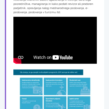
posredništva, managiranja in kako postati revizor ali prodoren
podjetnik, opravljanja nalog mednarodnega poslovanja, e-
poslovanja, poslovanja v turizmu itd.