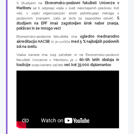
S študijem na
Ekonomsko-poslovni fakulteti Univerze v
Mariboru
se ti odpirajo vrata v svet neomejenih poklicev. Kot
veš, v vsaki organizacijski enoti potrebujejo nekoga s
poslovnim znanjem, zato je skrb za zaposlitev odveč.
S
študijem na EPF imaš zagotovljen širok nabor znanja,
poklicev in še mnogo več!
Ekonomsko-poslovna fakulteta ima
ugledno mednarodno
akreditacijo AACSB
, ki jo uvršča
med 5 % najboljših poslovnih
šol na svetu.
Vsaka kariera ima svoj začetek in na Ekonomsko-poslovni
fakulteti Univerze v Mariboru je v
60-tih letih obstoja in
tradicije
svojo kariero začelo
več kot 33.000 diplomantov
.