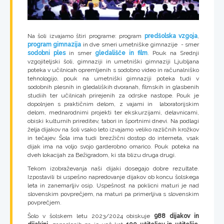
Na šoli izvajamo štiri programe: program
predšolska vzgoja
,
program gimnazija
in dve smeri umetniške gimnazije - smer
sodobni ples
in smer
gledališče in film
. Pouk na Srednji
vzgojiteljski šoli, gimnaziji in umetniški gimnaziji Ljubljana
poteka v učilnicah opremljenih s sodobno video in računalniško
tehnologijo, pouk na umetniški gimnaziji poteka tudi v
sodobnih plesnih in gledaliških dvoranah, filmskih in glasbenih
studiih ter učilnicah prirejenih za odrske nastope. Pouk je
dopolnjen s praktičnim delom, z vajami in laboratorijskim
delom, mednarodnimi projekti ter ekskurzijami, delavnicami,
obiski kulturnih prireditev, tabori in športnimi dnevi. Na podlagi
želja dijakov na šoli vsako leto izvajamo veliko različnih krožkov
in tečajev. Šola ima tudi brezžični dostop do interneta, vsak
dijak ima na voljo svojo garderobno omarico. Pouk poteka na
dveh lokacijah za Bežigradom, ki sta blizu druga drugi.
Tekom izobraževanja naši dijaki dosegajo dobre rezultate.
Izpostavili bi uspešno napredovanje dijakov ob koncu šolskega
leta in zanemarljiv osip. Uspešnost na poklicni maturi je nad
slovenskim povprečjem, na maturi pa primerljiva s slovenskim
povprečjem.
Šolo v šolskem letu 2023/2024 obiskuje
988 dijakov in