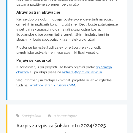
ustvarja pozitivne spremembe v družbi.
Aktivnosti in aktivacije
Ker se dobro z dobrim oplaja, boste svoje ideje širili na socialnih
omrežjih in različnih koncih Ljubljane. Delili boste potaknjence
v četrtnih skupnostih, organizirali skupnostna kosila,
ljubljanske ulice opremljali z umetniškimi inštalacijami in
slogani, ki bodo spodbujali k razmisleku o družbi.
Prostor se bo našel tudi za ekipne športne aktivnosti,
umetniško ustvarjanje in vse stvari, ki ljudi veselijo.
Prijavi se kadarkoli
K sodelovanju pri projektu se lahko prijaviš preko
spletnega
obrazca
ali pa ekipi pišeš na
aktiviraj@cpm-drustvo.si
.
Več informacij in zadnje aktivnosti projekta si lahko ogledaš
tudi na
Facebook strani društva CPM
.
Srednje šole
0 komentarjev
Razpis za vpis za šolsko leto 2024/2025