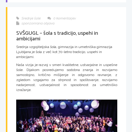
Srednje šole
0 komentarjev
sponzorirana objava
SVŠGUGL – šola s tradicijo, uspehi in
ambicijami
Srednja vzgojiteljska šola, gimnazija in umetniška gimnazija
Ljubljana je šola z več kot 70-letno tradicijo, uspehi in
ambicijami.
Naša vizija je razvoj v smeri kvalitetne, ustvarjalne in uspešne
šole. Dijakom posredujemo sodobna znanja in razvijamo
samostojno, kritično mišljenje in odgovorno ravnanje, z
zgledom vzgajamo za strpnost in spoštovanje, razvijamo
nadarjenost, ustvarjalnost in sposobnost za umetniško
izražanje.