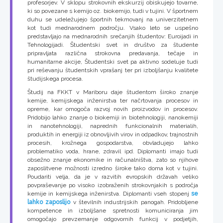
profesorjev. V sklopu strokovnih ekskurzij obiskujejo tovarne,
ki so povezane s kemijo oz. biokemijo, tudi v tujini. V športnem
duhu se udeležujejo športnih tekmovanj na univerzitetnem
kot tudi mednarodnem področju. Vsako leto se uspešno
predstavljajo na mednarodnih srečanjih študentov: Euroijadi in
Tehnologijadi. Študentski svet in društvo za študente
pripravljata različna strokovna predavanja, tečaje in
humanitarne akcije, Študentski svet pa aktivno sodeluje tudi
pri reševanju študentskih vprašanj ter pri izboljšanju kvalitete
študijskega procesa.
Študij na FKKT v Mariboru daje študentom široko znanje
kemije, kemijskega inženirstva ter načrtovanja procesov in
opreme, kar omogoča razvoj novih proizvodov in procesov.
Pridobijo lahko znanje o biokemiji in biotehnologiji, nanokemiji
in nanotehnologiji, naprednih funkcionalnih materialih,
produktih in energiji iz obnovljivih virov in odpadkov, trajnostnih
procesih, krožnega gospodarstva, obvladujejo lahko
problematiko voda, hrane, zdravil ipd. Diplomanti imajo tudi
obsežno znanje ekonomike in računalništva, zato so njihove
zaposlitvene možnosti izredno široke tako doma kot v tujini.
Poudariti velja, da je v razvitih evropskih državah veliko
povpraševanje po visoko izobraženih strokovnjakih s področja
kemije in kemijskega inženirstva. Diplomanti vseh stopenj
se
lahko zaposlijo
v številnih industrijskih panogah. Pridobljene
kompetence in izboljšane spretnosti komuniciranja jim
omogočajo prevzemanje odgovornih funkcij v podjetjih,