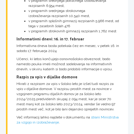
v programih srednjega poklicnega izobraževanja
razpisanih 6.954 mest,
v programih srednjega strokovnega
izobraževanja razpisanih 10.540 mest,
v programih splošnih gimnazij razpisanih 5.966 mest, od
tega v zasebnih šolah 476
v programih strokovnih gimnazij razpisanih 1.762 mest
Informativni dnevi: 16. in 17. februar
Informativna dneva bosta potekala čez en mesec, v petek 16. in
soboto 17. februarja 2024.
Učenci, ki letos končujejo osnovnošolsko obveznost, bodo
namesto pouka imeli možnost sodelovanja na informativnih
dnevih, v okviru katerih si bodo pridobili informacije o vpisu.
Razpis za vpis v dijaške domove
Hkrati z razpisom za vpis v šolsko leto je izšel tudi razpis za
vpis v dijaške domove. V razpisu prostih mest za novince v
vzgojnem programu dijaških domov je za šolsko leto
2024/2025 predvidenih skupaj 2.094 mest, kar je sicer 70
mest manj kot za šolsko leto 2023/2024, vendar še vedno 97
prostih mest več, kot je bilo lani dejansko sprejetih novincev.
Več informacij lahko najdete v dokumentu na
strani Ministrstva
za vzgojo in izobraževanje
.