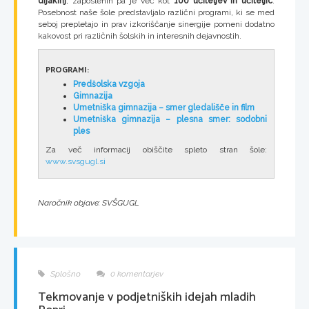
dijakinj
, zaposlenih pa je več kot
100 učiteljev in učiteljic
.
Posebnost naše šole predstavljalo različni programi, ki se med
seboj prepletajo in prav izkoriščanje sinergije pomeni dodatno
kakovost pri različnih šolskih in interesnih dejavnostih.
PROGRAMI:
Predšolska vzgoja
Gimnazija
Umetniška gimnazija – smer gledališče in film
Umetniška gimnazija – plesna smer: sodobni
ples
Za več informacij obiščite spleto stran šole:
www.svsgugl.si
Naročnik objave: SVŠGUGL
Splošno
0 komentarjev
Tekmovanje v podjetniških idejah mladih