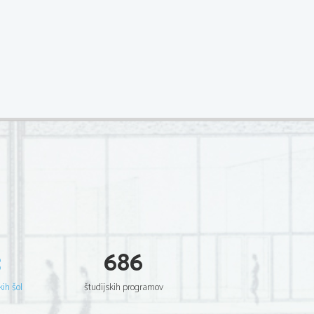
3
686
kih šol
študijskih programov