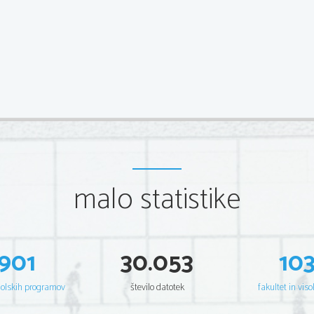
malo statistike
901
30.053
10
šolskih programov
število datotek
fakultet in viso