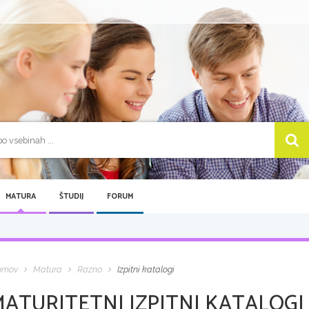
MATURA
ŠTUDIJ
FORUM
omov
Matura
Razno
Izpitni katalogi
ATURITETNI IZPITNI KATALOGI 