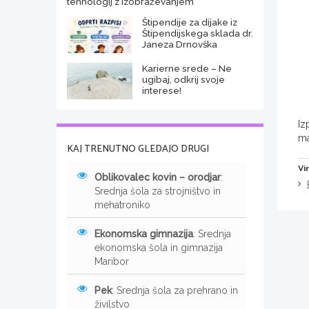
tehnologij z izobraževanjem
Štipendije za dijake iz
Štipendijskega sklada dr.
Janeza Drnovška
Karierne srede – Ne
ugibaj, odkrij svoje
interese!
Iz
ma
KAJ TRENUTNO GLEDAJO DRUGI
Vir
Oblikovalec kovin – orodjar
:
Srednja šola za strojništvo in
mehatroniko
Ekonomska gimnazija
: Srednja
ekonomska šola in gimnazija
Maribor
Pek
: Srednja šola za prehrano in
živilstvo