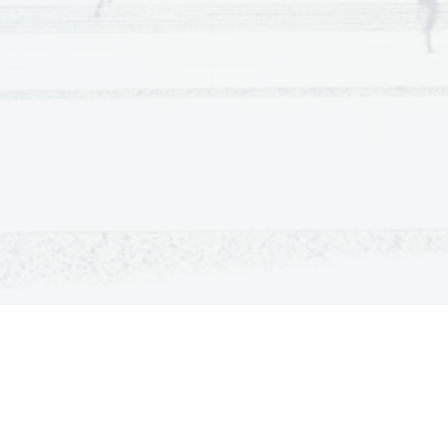
OSNOVNE ŠOLE
SREDNJE ŠOLE
M