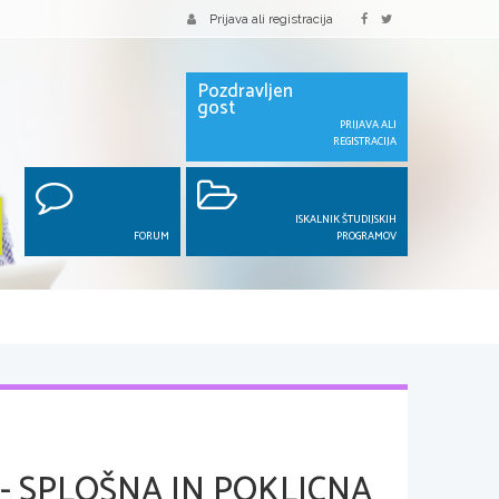
Prijava ali registracija
Pozdravljen
gost
PRIJAVA ALI
REGISTRACIJA
ISKALNIK ŠTUDIJSKIH
FORUM
PROGRAMOV
- SPLOŠNA IN POKLICNA