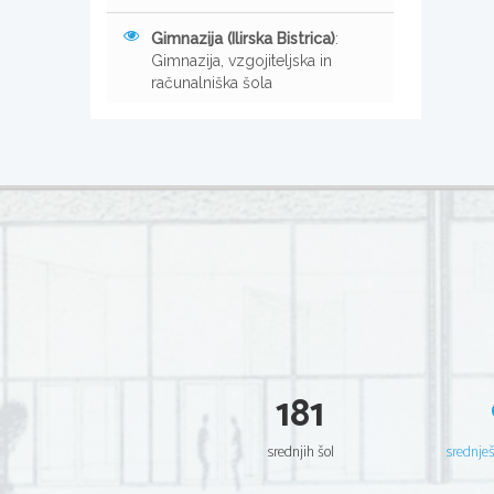
Gimnazija (Ilirska Bistrica)
:
Gimnazija, vzgojiteljska in
računalniška šola
181
srednjih šol
srednje