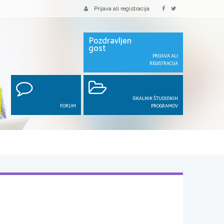
Prijava ali registracija
Pozdravljen
gost
PRIJAVA ALI
REGISTRACIJA
ISKALNIK ŠTUDIJSKIH
FORUM
PROGRAMOV