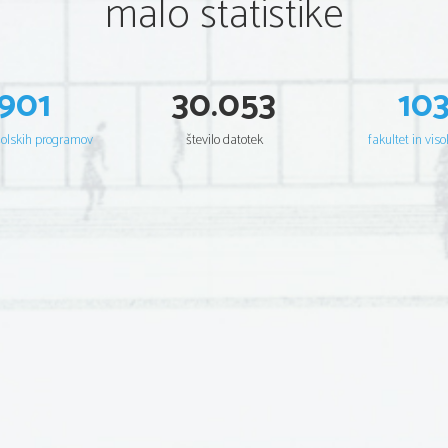
malo statistike
901
30.053
10
šolskih programov
število datotek
fakultet in viso