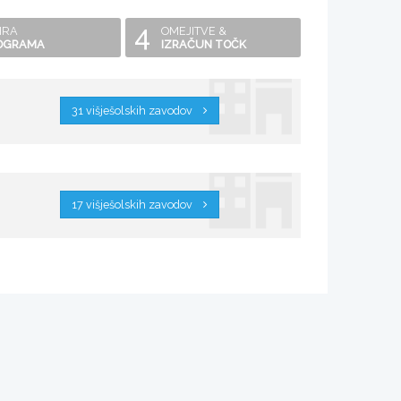
4
IRA
OMEJITVE &
OGRAMA
IZRAČUN TOČK
31 višješolskih zavodov
17 višješolskih zavodov