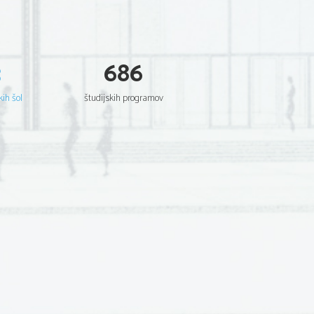
3
686
kih šol
študijskih programov