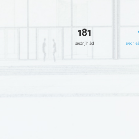
181
srednjih šol
srednje