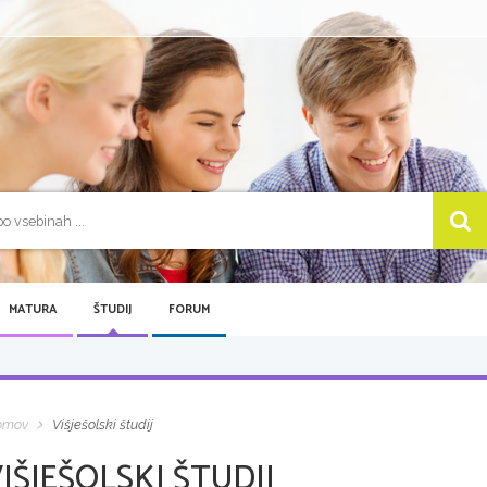
MATURA
ŠTUDIJ
FORUM
omov
Višješolski študij
IŠJEŠOLSKI ŠTUDIJ