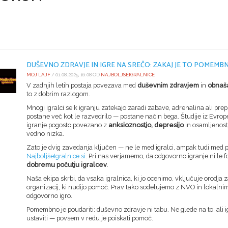
DUŠEVNO ZDRAVJE IN IGRE NA SREČO: ZAKAJ JE TO POMEMBN
MOJ LAJF
/ 01.08.2025, 16:08 OD
NAJBOLJSEIGRALNICE
V zadnjih letih postaja povezava med
duševnim zdravjem
in
obnaša
to z dobrim razlogom.
Mnogi igralci se k igranju zatekajo zaradi zabave, adrenalina ali pr
postane več kot le razvedrilo — postane način bega. Študije iz Evrop
igranje pogosto povezano z
anksioznostjo, depresijo
in osamljenost
vedno nizka.
Zato je dvig zavedanja ključen — ne le med igralci, ampak tudi med po
NajboljšeIgralnice.si
. Pri nas verjamemo, da odgovorno igranje ni le
dobremu počutju igralcev
.
Naša ekipa skrbi, da vsaka igralnica, ki jo ocenimo, vključuje orodja
organizacij, ki nudijo pomoč. Prav tako sodelujemo z NVO in lokalnim
odgovorno igro.
Pomembno je poudariti: duševno zdravje ni tabu. Ne glede na to, ali ig
ustaviti — povsem v redu je poiskati pomoč.