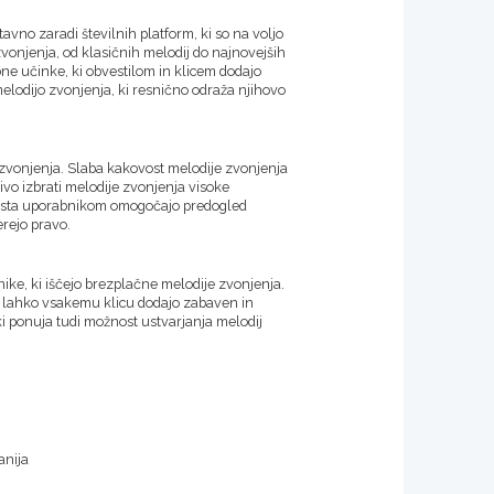
avno zaradi številnih platform, ki so na voljo
zvonjenja, od klasičnih melodij do najnovejših
ne učinke, ki obvestilom in klicem dodajo
elodijo zvonjenja, ki resnično odraža njihovo
 zvonjenja. Slaba kakovost melodije zvonjenja
ivo izbrati melodije zvonjenja visoke
a mesta uporabnikom omogočajo predogled
erejo pravo.
ike, ki iščejo brezplačne melodije zvonjenja.
a lahko vsakemu klicu dodajo zabaven in
i ponuja tudi možnost ustvarjanja melodij
anija