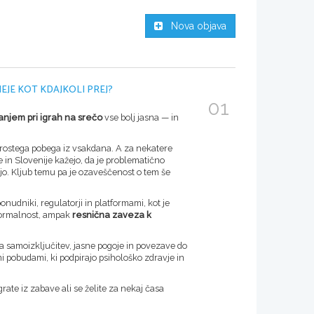
Nova objava
EJE KOT KDAJKOLI PREJ?
01
njem pri igrah na srečo
vse bolj jasna — in
eprostega pobega iz vsakdana. A za nekatere
e in Slovenije kažejo, da je problematično
jo. Kljub temu pa je ozaveščenost o tem še
nudniki, regulatorji in platformami, kot je
 formalnost, ampak
resnična zaveza k
 za samoizključitev, jasne pogoje in povezave do
i pobudami, ki podpirajo psihološko zdravje in
rate iz zabave ali se želite za nekaj časa