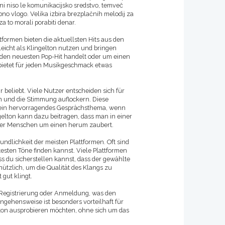
oni niso le komunikacijsko sredstvo, temveč
bno vlogo. Velika izbira brezplačnih melodij za
a to morali porabiti denar.
tformen bieten die aktuellsten Hits aus den
 leicht als Klingelton nutzen und bringen
m den neuesten Pop-Hit handelt oder um einen
 bietet für jeden Musikgeschmack etwas
r beliebt. Viele Nutzer entscheiden sich für
en und die Stimmung auflockern. Diese
h ein hervorragendes Gesprächsthema, wenn
elton kann dazu beitragen, dass man in einer
 der Menschen um einen herum zaubert.
undlichkeit der meisten Plattformen. Oft sind
testen Töne finden kannst. Viele Plattformen
s du sicherstellen kannst, dass der gewählte
ützlich, um die Qualität des Klangs zu
 gut klingt.
e Registrierung oder Anmeldung, was den
ngehensweise ist besonders vorteilhaft für
lton ausprobieren möchten, ohne sich um das