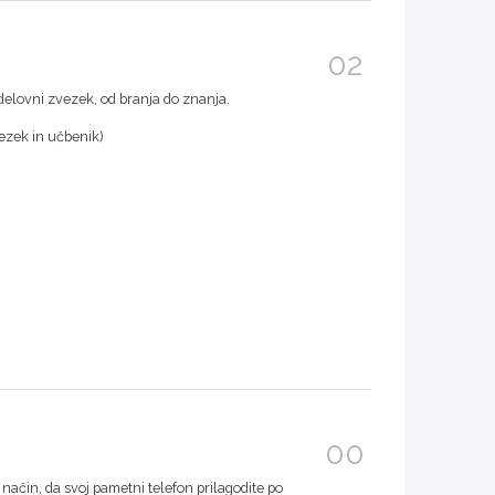
02
delovni zvezek, od branja do znanja.
ezek in učbenik)
00
način, da svoj pametni telefon prilagodite po