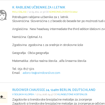
K: RABLJENE UČBENIKE ZA 1.LETNIK
MALI OGLASI
/ 12.09.2011, 12:30 OD
SOMEONELOVESYOU2012
Potrebujem rabljene učbenike za 1. letnik.
Slovenščina: Slovenščina 1 z besedo do besede ter po možnosti tudi 
Angleščina : New headway intermediate the third edition (delovni zv
Nemščina: Optimal A1
Zgodovina: zgodovina 1 za srednje in strokovne šole
Geografija : Obča geografija
Matematika: zbirka realna števila , alfa linearna števila
Tel: 051-817-501
Email :
adoro-te@windowslive.com
RUDOWER CHAUSSEE 24, 12489 BERLIN, DEUTSCHLAND
V ŠOLSKIH KLOPEH
/ 27.04.2026, 09:57 OD
KLINGELTÖNE KOSTENLOS
Zagotovite si trendovske brezplačne melodije za zvonjenje
Zagotoviti si trendovske brezplačne melodije za zvonjenje je odličen 