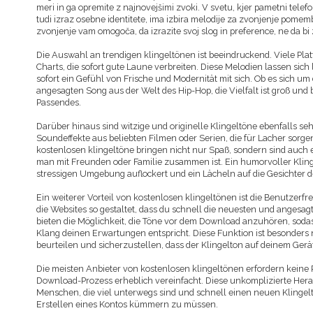
meri in ga opremite z najnovejšimi zvoki. V svetu, kjer pametni telef
tudi izraz osebne identitete, ima izbira melodije za zvonjenje pomem
zvonjenje vam omogoča, da izrazite svoj slog in preference, ne da bi z
Die Auswahl an trendigen klingeltönen ist beeindruckend. Viele Plat
Charts, die sofort gute Laune verbreiten. Diese Melodien lassen sich
sofort ein Gefühl von Frische und Modernität mit sich. Ob es sich u
angesagten Song aus der Welt des Hip-Hop, die Vielfalt ist groß und
Passendes.
Darüber hinaus sind witzige und originelle Klingeltöne ebenfalls seh
Soundeffekte aus beliebten Filmen oder Serien, die für Lacher sorg
kostenlosen klingeltöne bringen nicht nur Spaß, sondern sind auc
man mit Freunden oder Familie zusammen ist. Ein humorvoller Kling
stressigen Umgebung auflockert und ein Lächeln auf die Gesichter
Ein weiterer Vorteil von kostenlosen klingeltönen ist die Benutzerfre
die Websites so gestaltet, dass du schnell die neuesten und angesag
bieten die Möglichkeit, die Töne vor dem Download anzuhören, sodas
Klang deinen Erwartungen entspricht. Diese Funktion ist besonders n
beurteilen und sicherzustellen, dass der Klingelton auf deinem Gerät
Die meisten Anbieter von kostenlosen klingeltönen erfordern kein
Download-Prozess erheblich vereinfacht. Diese unkomplizierte Hera
Menschen, die viel unterwegs sind und schnell einen neuen Klinge
Erstellen eines Kontos kümmern zu müssen.