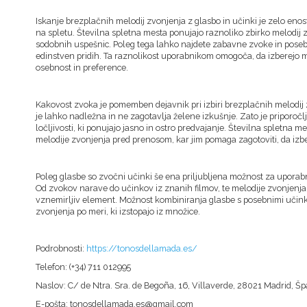
Iskanje brezplačnih melodij zvonjenja z glasbo in učinki je zelo enost
na spletu. Številna spletna mesta ponujajo raznoliko zbirko melodij 
sodobnih uspešnic. Poleg tega lahko najdete zabavne zvoke in poseb
edinstven pridih. Ta raznolikost uporabnikom omogoča, da izberejo m
osebnost in preference.
Kakovost zvoka je pomemben dejavnik pri izbiri brezplačnih melodij
je lahko nadležna in ne zagotavlja želene izkušnje. Zato je priporočlj
ločljivosti, ki ponujajo jasno in ostro predvajanje. Številna spletn
melodije zvonjenja pred prenosom, kar jim pomaga zagotoviti, da izb
Poleg glasbe so zvočni učinki še ena priljubljena možnost za uporabn
Od zvokov narave do učinkov iz znanih filmov, te melodije zvonjenj
vznemirljiv element. Možnost kombiniranja glasbe s posebnimi učink
zvonjenja po meri, ki izstopajo iz množice.
Podrobnosti:
https://tonosdellamada.es/
Telefon: (+34) 711 012995
Naslov: C/ de Ntra. Sra. de Begoña, 16, Villaverde, 28021 Madrid, Šp
E-pošta: tonosdellamada.es@gmail.com