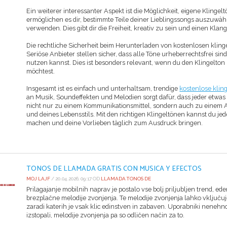
Ein weiterer interessanter Aspekt ist die Möglichkeit, eigene Klingel
ermöglichen es dir, bestimmte Teile deiner Lieblingssongs auszuwähl
verwenden. Dies gibt dir die Freiheit, kreativ zu sein und einen Klang 
Die rechtliche Sicherheit beim Herunterladen von kostenlosen klingel
Seriöse Anbieter stellen sicher, dass alle Töne urheberrechtsfrei si
nutzen kannst. Dies ist besonders relevant, wenn du den Klingelton
möchtest.
Insgesamt ist es einfach und unterhaltsam, trendige
kostenlose klin
an Musik, Soundeffekten und Melodien sorgt dafür, dass jeder etwas
nicht nur zu einem Kommunikationsmittel, sondern auch zu einem Au
und deines Lebensstils. Mit den richtigen Klingeltönen kannst du j
machen und deine Vorlieben täglich zum Ausdruck bringen.
TONOS DE LLAMADA GRATIS CON MUSICA Y EFECTOS
MOJ LAJF
/ 20.04.2026, 09:17 OD
LLAMADA TONOS DE
Prilagajanje mobilnih naprav je postalo vse bolj priljubljen trend, ed
brezplačne melodije zvonjenja. Te melodije zvonjenja lahko vključuj
zaradi katerih je vsak klic edinstven in zabaven. Uporabniki nenehno 
izstopali, melodije zvonjenja pa so odličen način za to.