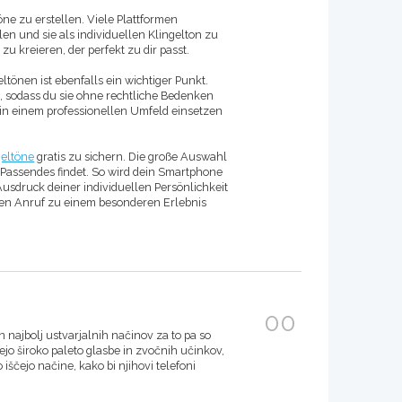
töne zu erstellen. Viele Plattformen
en und sie als individuellen Klingelton zu
zu kreieren, der perfekt zu dir passt.
tönen ist ebenfalls ein wichtiger Punkt.
nd, sodass du sie ohne rechtliche Bedenken
 in einem professionellen Umfeld einsetzen
geltöne
gratis zu sichern. Die große Auswahl
 Passendes findet. So wird dein Smartphone
sdruck deiner individuellen Persönlichkeit
eden Anruf zu einem besonderen Erlebnis
00
en najbolj ustvarjalnih načinov za to pa so
ejo široko paleto glasbe in zvočnih učinkov,
iščejo načine, kako bi njihovi telefoni