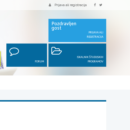
Prijava ali registracija
Pozdravljen
gost
PRIJAVA ALI
REGISTRACIJA
ISKALNIK ŠTUDIJSKIH
FORUM
PROGRAMOV