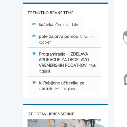
TRENUTNO BRANE TEME
košarka
: Čvek kar tako
pole za prvo pomoč
: V šolskih
klopeh
Programiranje - IZDELAVA
APLIKACIJE ZA OBDELAVO
VREMENSKIH PODATKOV
: Mali
oglasi
K: Rabljene učbenike za
1.letnik
: Mali oglasi
IZPOSTAVLJENE VSEBINE