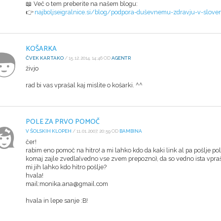
📖 Več o tem preberite na našem blogu:
👉
najboljseigralnice.si/blog/podpora-duševnemu-zdravju-v-sloven
KOŠARKA
ČVEK KAR TAKO
/ 15.12.2014, 14:46 OD
AGENTR
živjo
rad bi vas vprašal kaj mislite o košarki. ^^
POLE ZA PRVO POMOČ
V ŠOLSKIH KLOPEH
/ 11.01.2007, 20:59 OD
BAMBINA
čer!
rabim eno pomoč na hitro! a mi lahko kdo da kaki link al pa pošlje p
komaj zajle zvedla(vedno vse zvem prepozno), da so vedno ista vprašanj
mi jih lahko kdo hitro pošlje?
hvala!
mail:monika.ana@gmail.com
hvala in lepe sanje :B!