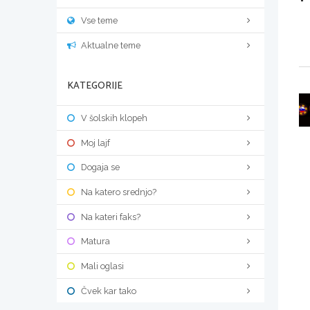
Vse teme
Aktualne teme
KATEGORIJE
V šolskih klopeh
Moj lajf
Dogaja se
Na katero srednjo?
Na kateri faks?
Matura
Mali oglasi
Čvek kar tako