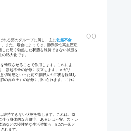
00
と呼ばれる薬のグループに属し、主に
勃起不全
す。また、場合によっては、肺動脈性高血圧症
適した硬く勃起した状態を維持できない状態を
性の肥大化です。
管を弛緩させることで作用します。これによ
り、勃起不全の治療に役立ちます。メガリ
尿意切迫感といった前立腺肥大の症状を軽減し
（肺の高血圧）の治療に用いられます。これに
たは維持できない状態を指します。これは、陰
に伴う身体的な合併症、あるいは不安、ストレ
飲酒などの慢性的な生活習慣も、EDの一因と
用されます。