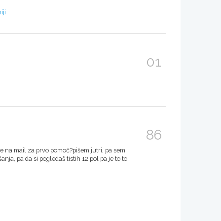
iji
01
86
ole na mail za prvo pomoč?pišem jutri, pa sem
a, pa da si pogledaš tistih 12 pol pa je to to.