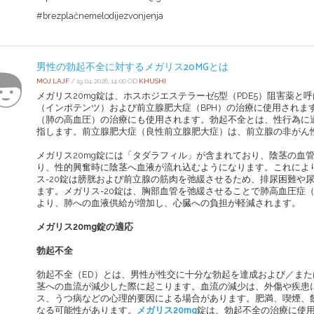
#brezplačnemelodijezvonjenja
男性の勃起不全に対するメガリス20MGとは
MOJ LAJF
/ 19.04.2026, 14:00 OD
KHUSHI
メガリス20mg錠は、ホスホジエステラーゼ5型（PDE5）阻害薬
（インポテンツ）および前立腺肥大症（BPH）の治療に使用されま
（肺の高血圧）の治療にも使用されます。勃起不全とは、性行為に
指します。前立腺肥大症（良性前立腺肥大症）は、前立腺の非がん
メガリス20mg錠には「タダラフィル」が含まれており、陰茎の血
り、性的興奮時に陰茎へ血液が流れ込むようになります。これによ
ス-20錠は膀胱および前立腺の筋肉を弛緩させるため、排尿困難や
ます。メガリス-20錠は、胸部血管を弛緩させることで肺高血圧症
より、肺への血液供給が増加し、心臓への負担が軽減されます。
メガリス20mg錠の適応
勃起不全
勃起不全（ED）とは、男性が性交に十分な勃起を達成および／ま
茎への血流が減少した際に起こります。血流の減少は、外傷や疾患
ス、うつ病などの心理的要因による場合があります。肥満、喫煙、
なる可能性があります。
メガリス20mg
錠は、勃起不全の治療に使