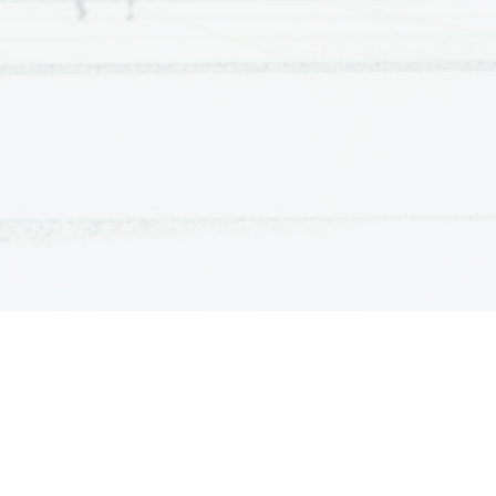
ATURA
ŠTUDIJ
lošna matura
Iskalnik študijskih programov
turitetni tečaj
Univerze