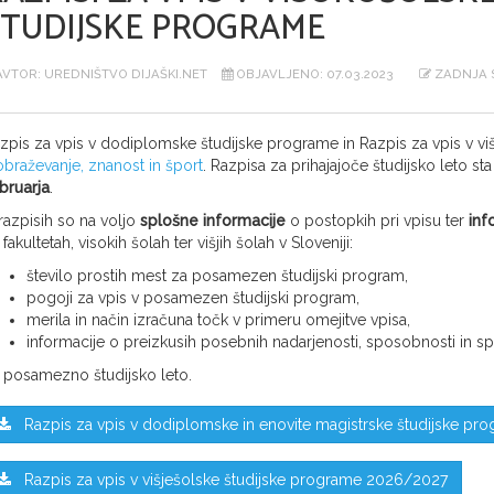
ŠTUDIJSKE PROGRAME
VTOR: UREDNIŠTVO DIJAŠKI.NET
OBJAVLJENO: 07.03.2023
ZADNJA S
zpis za vpis v dodiplomske študijske programe in Razpis za vpis v v
obraževanje, znanost in šport
. Razpisa za prihajajoče študijsko leto st
bruarja
.
razpisih so na voljo
splošne informacije
o postopkih pri vpisu ter
inf
 fakultetah, visokih šolah ter višjih šolah v Sloveniji:
število prostih mest za posamezen študijski program,
pogoji za vpis v posamezen študijski program,
merila in način izračuna točk v primeru omejitve vpisa,
informacije o preizkusih posebnih nadarjenosti, sposobnosti in sp
 posamezno študijsko leto.
Razpis za vpis v dodiplomske in enovite magistrske študijske p
Razpis za vpis v višješolske študijske programe 2026/2027