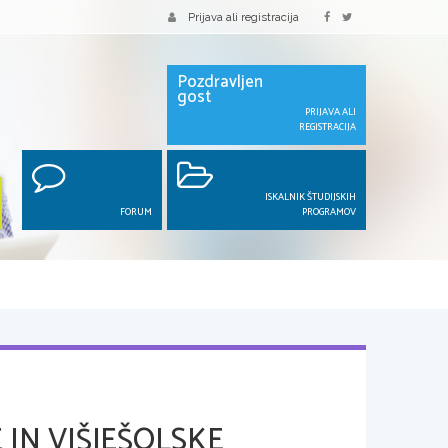
Prijava ali registracija
Pozdravljen
gost
PRIJAVA ALI
REGISTRACIJA
ISKALNIK ŠTUDIJSKIH
FORUM
PROGRAMOV
 IN VIŠJEŠOLSKE