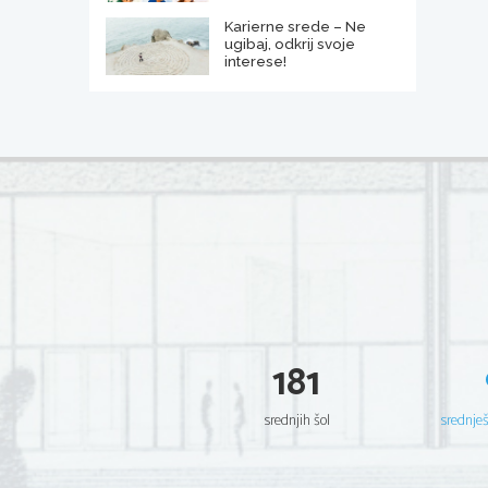
Karierne srede – Ne
ugibaj, odkrij svoje
interese!
181
srednjih šol
srednje