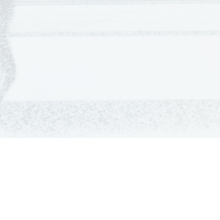
GRADIVA
Šolska gradiva
Pošlji datoteke