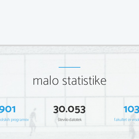
malo statistike
901
30.053
10
šolskih programov
število datotek
fakultet in viso