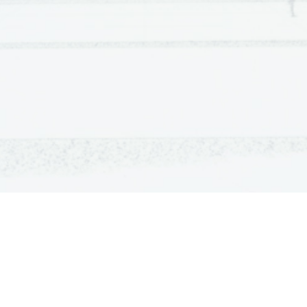
OSNOVNE ŠOLE
SREDNJE ŠOLE
M
Seznam osnovnih šol
Iskalnik SŠ programov
Sp
Osnovnošolski koledar
Srednje šole po regijah
Ma