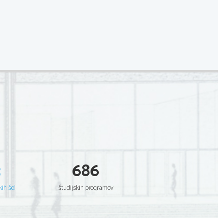
3
686
kih šol
študijskih programov