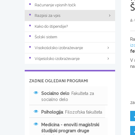
Računanje vpisnih točk
Razpisi za vpis
A
Kako do štipendije?
Šolski sistem
Ra
iz
Visokošolsko izobraževanje
fe
Višješolsko izobraževanje
V 
na
ZADNJE OGLEDANI PROGRAMI
Socialno delo
: Fakulteta za
socialno delo
za
Psihologija
: Filozofska fakulteta
Medicina - enoviti magistrski
študijski program druge