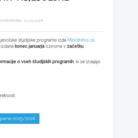
PREMEMBA: 03.02.2026
išješolske študijske programe izda
Ministrstvo za
a izdana
konec januarja
oziroma v
začetku
ormacije o vseh študijskih programih
, ki se izvajajo
retnosti
rograme 2025/2026