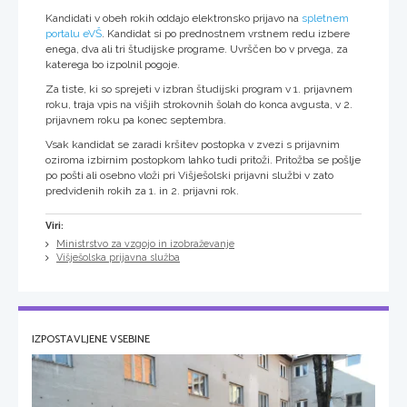
Kandidati v obeh rokih oddajo elektronsko prijavo na
spletnem
portalu eVŠ
. Kandidat si po prednostnem vrstnem redu izbere
enega, dva ali tri študijske programe. Uvrščen bo v prvega, za
katerega bo izpolnil pogoje.
Za tiste, ki so sprejeti v izbran študijski program v 1. prijavnem
roku, traja vpis na višjih strokovnih šolah do konca avgusta, v 2.
prijavnem roku pa konec septembra.
Vsak kandidat se zaradi kršitev postopka v zvezi s prijavnim
oziroma izbirnim postopkom lahko tudi pritoži. Pritožba se pošlje
po pošti ali osebno vloži pri Višješolski prijavni službi v zato
predvidenih rokih za 1. in 2. prijavni rok.
Viri:
Ministrstvo za vzgojo in izobraževanje
Višješolska prijavna služba
IZPOSTAVLJENE VSEBINE