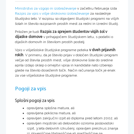
Ministrstvo za vzgojo in izobraževanje
v začetku februarja izda
Razpis za vpis v višje strokovno izobraževanje
za naslednje
študijsko leto. V razpisu so objavljeni študijski programi na višjih
šolah in število razpisanih prostih mest za redni in izredni študij.
Priložen je tudi
Razpis za sprejem študentov višjih šol v
dijaške domove
v prihajajočem študijskem letu, s podatki o
dijaških domovih in številom prostih postelj.
Vpis v višješolske študijske programe poteka
v dveh prijavnih
rokih
. V primeru, da je število prijav v določen študijski program
večje od števila prostih mest, višje strokovne šole do sredine
aprila izdajo sklep o omejitvi vpisa in kandidate nato izberejo
glede na število doseženih točk. Način računanja točk je enak
za vse višješolske študijske programe.
Pogoji za vpis
Splošni pogoji za vpis
opravljena splošna matura, ali
opravljena poklicna matura, ali
opravljen zaključni izpit ali diploma pred letom 2002, ali
opravljen mojstrski ali delovodski oziroma poslovodski
izpit, 3 leta delovnih izkušenj, opravljen preizkus znanja
iz slovenščine (italijanščine ali madžarščine na