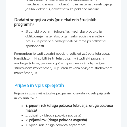
narodnostno mešanih območjih) in matematike ali tujega
jezika v obsehu, določenem za poklicno maturo
Dodatni pogoji za vpis (pri nekaterih študjiskih
programih):
študijski programi fotografija, medijska produkcija,
oblikovanje materialov, organizator socialne mreže -
preizkus posebne nadarjenosti oziroma psihofizične
spodobnosti
Pomemben je tudi dodatni pogoj, ki velja od začetka leta 2014.
Kandidatom, ki so bili že tri leta vpisani v študijski program
visokega šolstva, je onemogočen vpis v redni študij v višjem
strokovnem izobraževanju (41. člen zakona o višjem strokovnem
izobraževanju).
Prijava in vpis sprejetih
Prijava in vpis v višješolske programe potekata v dveh prijavnih
in vpisnih rokih:
1. prijavni rok (druga polovica februarja, druga polovica
marca)
1. vpisni rok (druga polovica avgusta)
2. prijavni rok (druga polovica avgusta)
2. vpisni rok (druga polovica septembra)