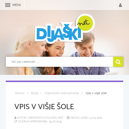
MENI
Domov
Študij
Višješolsko izobraževanje
Vpis v višje šole
VPIS V VIŠJE ŠOLE
AVTOR: UREDNIŠTVO DIJAŠKI.NET
OBJAVLJENO: 13.03.2010
ZADNJA SPREMEMBA: 29.07.2025