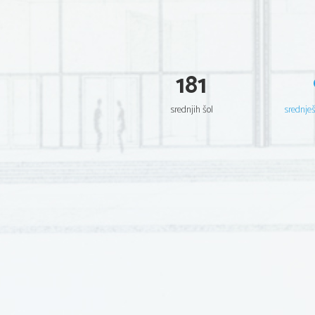
181
srednjih šol
srednje