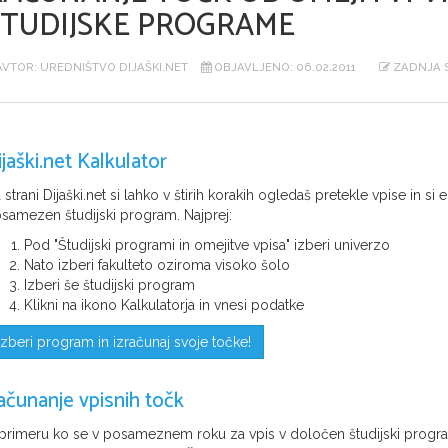
ŠTUDIJSKE PROGRAME
VTOR: UREDNIŠTVO DIJAŠKI.NET
OBJAVLJENO: 06.02.2011
ZADNJA S
ijaški.net Kalkulator
 strani Dijaški.net si lahko v štirih korakih ogledaš pretekle vpise in s
samezen študijski program. Najprej:
Pod "Študijski programi in omejitve vpisa" izberi univerzo
Nato izberi fakulteto oziroma visoko šolo
Izberi še študijski program
Klikni na ikono Kalkulatorja in vnesi podatke
Izberi program in izračunaj svoje točke!
ačunanje vpisnih točk
primeru ko se v posameznem roku za vpis v določen študijski progra