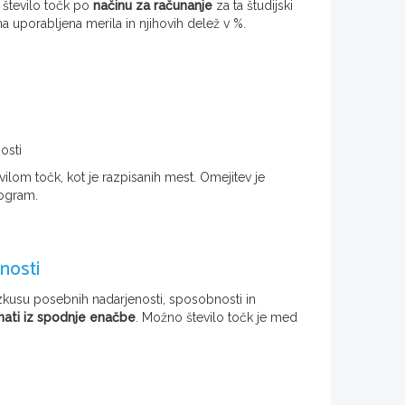
 število točk po
načinu za računanje
za ta študijski
 uporabljena merila in njihovih delež v %.
osti
vilom točk, kot je razpisanih mest. Omejitev je
rogram.
nosti
izkusu posebnih nadarjenosti, sposobnosti in
nati iz spodnje enačbe
. Možno število točk je med