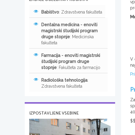
vp
pr
Babištvo
: Zdravstvena fakulteta
Mo
Dentalna medicina - enoviti
magistrski študijski program
druge stopnje
: Medicinska
fakulteta
Farmacija - enoviti magistrski
V 
študijski program druge
na
stopnje
: Fakulteta za farmacijo
Pr
Radiološka tehnologija
:
Zdravstvena fakulteta
P
Za
sp
40
IZPOSTAVLJENE VSEBINE
$$