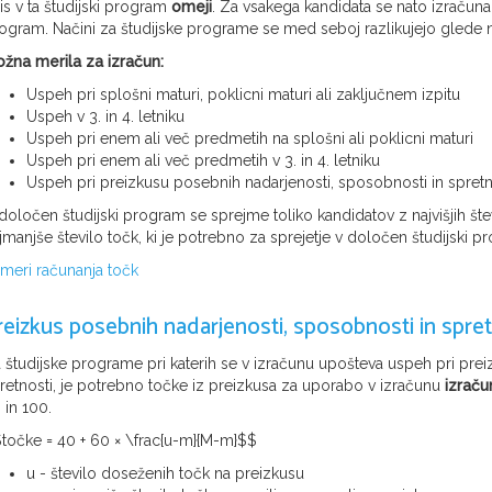
is v ta študijski program
omeji
. Za vsakega kandidata se nato izračuna
ogram. Načini za študijske programe se med seboj razlikujejo glede na
žna merila za izračun:
Uspeh pri splošni maturi, poklicni maturi ali zaključnem izpitu
Uspeh v 3. in 4. letniku
Uspeh pri enem ali več predmetih na splošni ali poklicni maturi
Uspeh pri enem ali več predmetih v 3. in 4. letniku
Uspeh pri preizkusu posebnih nadarjenosti, sposobnosti in spretn
določen študijski program se sprejme toliko kandidatov z najvišjih šte
jmanjše število točk, ki je potrebno za sprejetje v določen študijski p
imeri računanja točk
reizkus posebnih nadarjenosti, sposobnosti in spret
 študijske programe pri katerih se v izračunu upošteva uspeh pri pre
retnosti, je potrebno točke iz preizkusa za uporabo v izračunu
izraču
 in 100.
točke = 40 + 60 × \frac{u-m}{M-m}$$
u - število doseženih točk na preizkusu