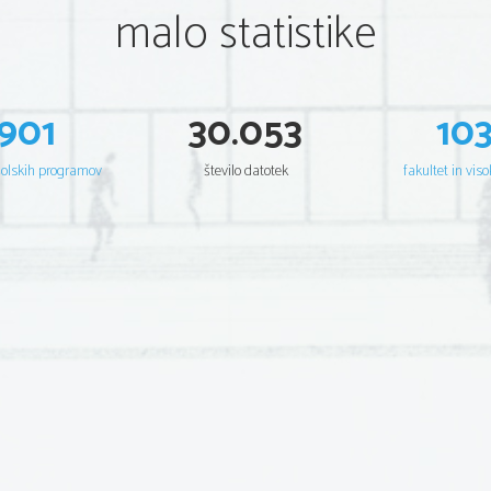
malo statistike
901
30.053
10
šolskih programov
število datotek
fakultet in viso