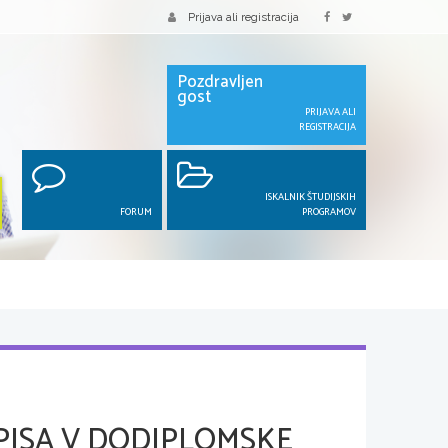
Prijava ali registracija
Pozdravljen
gost
PRIJAVA ALI
REGISTRACIJA
ISKALNIK ŠTUDIJSKIH
FORUM
PROGRAMOV
PISA V DODIPLOMSKE