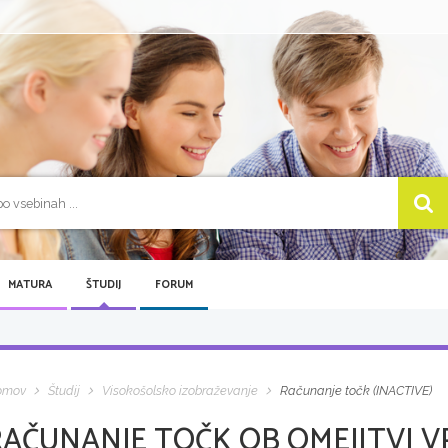
MATURA
ŠTUDIJ
FORUM
omov
Študij
Visokošolsko izobraževanje
Računanje točk (INACTIVE)
RAČUNANJE TOČK OB OMEJITVI V