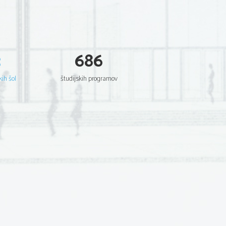
3
686
kih šol
študijskih programov