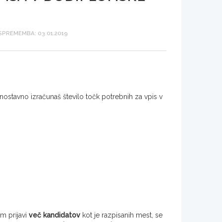
PREMEMBA: 03.01.2019
i enostavno izračunaš število točk potrebnih za vpis v
m prijavi
več kandidatov
kot je razpisanih mest, se