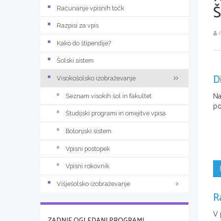
Računanje vpisnih točk
Razpisi za vpis
A
Kako do štipendije?
Šolski sistem
D
Visokošolsko izobraževanje
Seznam visokih šol in fakultet
Na
po
Študijski programi in omejitve vpisa
Bolonjski sistem
Vpisni postopek
Vpisni rokovnik
Višješolsko izobraževanje
R
V 
ZADNJE OGLEDANI PROGRAMI