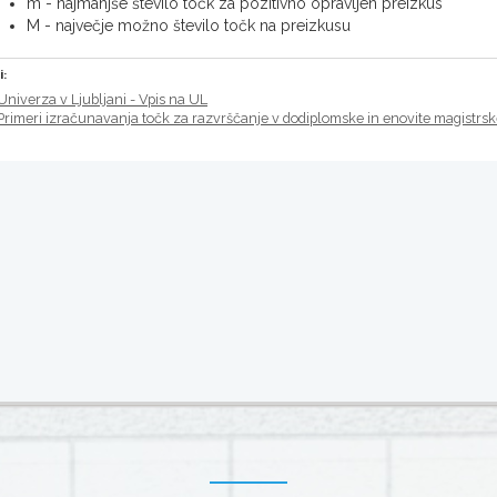
m - najmanjše število točk za pozitivno opravljen preizkus
M - največje možno število točk na preizkusu
i:
Univerza v Ljubljani - Vpis na UL
Primeri izračunavanja točk za razvrščanje v dodiplomske in enovite magistrs