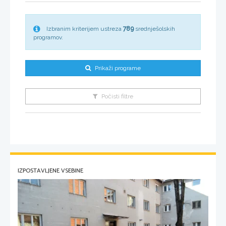
Izbranim kriterijem ustreza
789
srednješolskih
programov
.
Prikaži programe
Počisti filtre
IZPOSTAVLJENE VSEBINE