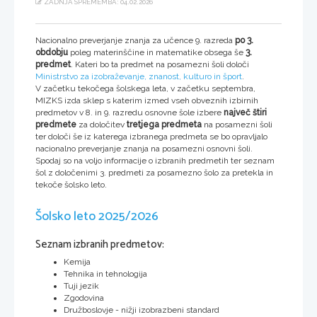
ZADNJA SPREMEMBA: 04.02.2026
Nacionalno preverjanje znanja za učence 9. razreda
po 3.
obdobju
poleg materinščine in matematike obsega še
3.
predmet
. Kateri bo ta predmet na posamezni šoli določi
Ministrstvo za izobraževanje, znanost, kulturo in šport
.
V začetku tekočega šolskega leta, v začetku septembra,
MIZKS izda sklep s katerim izmed vseh obveznih izbirnih
predmetov v 8. in 9. razredu osnovne šole izbere
največ štiri
predmete
za določitev
tretjega predmeta
na posamezni šoli
ter določi še iz katerega izbranega predmeta se bo opravljalo
nacionalno preverjanje znanja na posamezni osnovni šoli.
Spodaj so na voljo informacije o izbranih predmetih ter seznam
šol z določenimi 3. predmeti za posamezno šolo za pretekla in
tekoče šolsko leto.
Šolsko leto 2025/2026
Seznam izbranih predmetov:
Kemija
Tehnika in tehnologija
Tuji jezik
Zgodovina
Družboslovje - nižji izobrazbeni standard