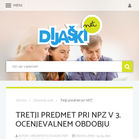
MENI
Domov
Osnovne šole
Tretji predmet pri NPZ
TRETJI PREDMET PRI NPZ V 3.
OCENJEVALNEM OBDOBJU
AVTOR: UREDNIŠTVO DIJAŠKI.NET
OBJAVLJENO: 04.09.2011