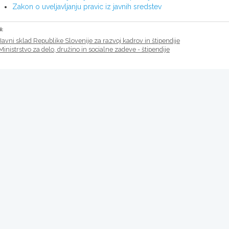
Zakon o uveljavljanju pravic iz javnih sredstev
i:
Javni sklad Republike Slovenije za razvoj kadrov in štipendije
Ministrstvo za delo, družino in socialne zadeve - štipendije