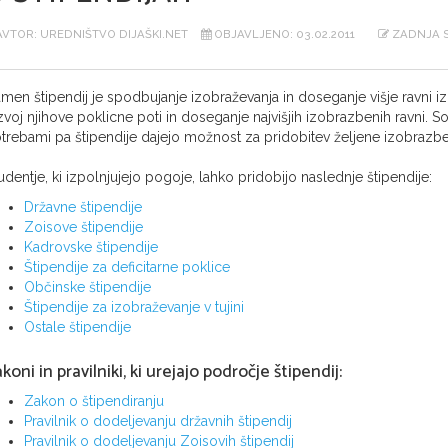
VTOR: UREDNIŠTVO DIJAŠKI.NET
OBJAVLJENO: 03.02.2011
ZADNJA S
men štipendij je spodbujanje izobraževanja in doseganje višje ravni
zvoj njihove poklicne poti in doseganje najvišjih izobrazbenih ravni. 
trebami pa štipendije dajejo možnost za pridobitev željene izobrazbe
udentje, ki izpolnjujejo pogoje, lahko pridobijo naslednje štipendije:
Državne štipendije
Zoisove štipendije
Kadrovske štipendije
Štipendije za deficitarne poklice
Občinske štipendije
Štipendije za izobraževanje v tujini
Ostale štipendije
koni in pravilniki, ki urejajo področje štipendij:
Zakon o štipendiranju
Pravilnik o dodeljevanju državnih štipendij
Pravilnik o dodeljevanju Zoisovih štipendij