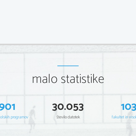
malo statistike
901
30.053
10
šolskih programov
število datotek
fakultet in viso