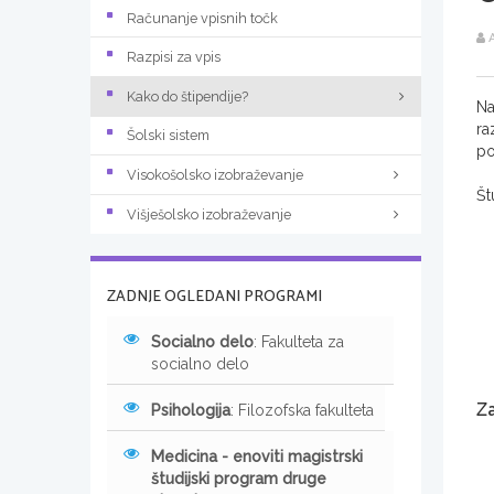
Računanje vpisnih točk
A
Razpisi za vpis
Kako do štipendije?
Na
ra
Šolski sistem
po
Visokošolsko izobraževanje
Št
Višješolsko izobraževanje
ZADNJE OGLEDANI PROGRAMI
Socialno delo
: Fakulteta za
socialno delo
Za
Psihologija
: Filozofska fakulteta
Medicina - enoviti magistrski
študijski program druge