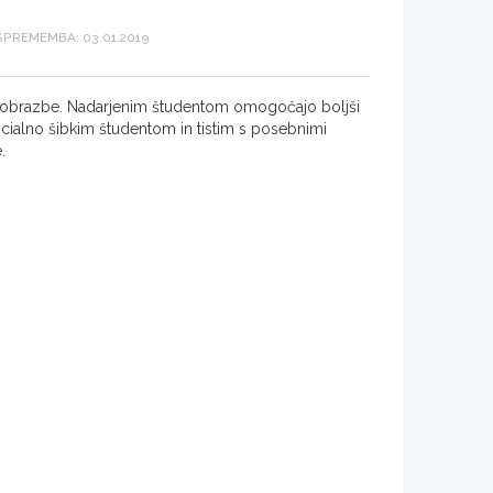
PREMEMBA: 03.01.2019
 izobrazbe. Nadarjenim študentom omogočajo boljši
Socialno šibkim študentom in tistim s posebnimi
.