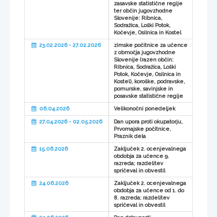
zasavske statistične regije
ter občin jugovzhodne
Slovenije: Ribnica,
Sodražica, Loški Potok,
Kočevje, Osilnica in Kostel
23.02.2026 - 27.02.2026
zimske počitnice za učence
z območja jugovzhodne
Slovenije (razen občin:
Ribnica, Sodražica, Loški
Potok, Kočevje, Osilnica in
Kostel), koroške, podravske,
pomurske, savinjske in
posavske statistične regije
06.04.2026
Velikonočni ponedeljek
27.04.2026 - 02.05.2026
Dan upora proti okupatorju,
Prvomajske počitnice,
Praznik dela
15.06.2026
Zaključek 2. ocenjevalnega
obdobja za učence 9.
razreda; razdelitev
spričeval in obvestil
24.06.2026
Zaključek 2. ocenjevalnega
obdobja za učence od 1. do
8. razreda; razdelitev
spričeval in obvestil