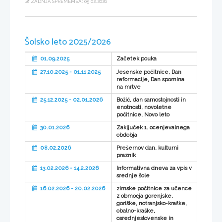
ZADNJA SPREMEMBA: 05.02.2026
Šolsko leto 2025/2026
01.09.2025
Začetek pouka
27.10.2025 - 01.11.2025
Jesenske počitnice, Dan
reformacije, Dan spomina
na mrtve
25.12.2025 - 02.01.2026
Božič, dan samostojnosti in
enotnosti, novoletne
počitnice, Novo leto
30.01.2026
Zaključek 1. ocenjevalnega
obdobja
08.02.2026
Prešernov dan, kulturni
praznik
13.02.2026 - 14.2.2026
Informativna dneva za vpis v
srednje šole
16.02.2026 - 20.02.2026
zimske počitnice za učence
z območja gorenjske,
goriške, notranjsko-kraške,
obalno-kraške,
osrednjeslovenske in