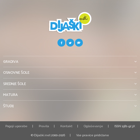
GRADIVA
OSNOVNE ŠOLE
SREDNJE ŠOLE
MATURA
ŠTUDIJ
Pogoji uporabe
Pravila
Kontakt
Oglaševanje
ISSN 1581-923X
© Dijaški.net 2000-2026
Vse pravice pridržane