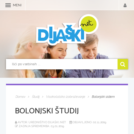
MENI
Domov
Študij
Visokošolsko izobraževanje
Bolonjski sistem
BOLONJSKI ŠTUDIJ
AVTOR: UREDNIŠTVO DIJAŠKI.NET
OBJAVLJENO: 02.11.2009
ZADNJA SPREMEMBA: 03.01.2019