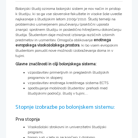
Bolonjski študij oziroma bolonjski sistem je nov način in pristop
k študiju, ki so ga vse slovenske fakultete in visoke šole uvedle
najkasneje s študijskim letom 2009/2010. Študij temelji na
problemsko usmerjenem poučevanju (praktični uporabi
znanja), sprotnem študiju in posledično hitrejšemu dokončanju
študija. Študentom daje možnost izbiranja različnih izbirnih
predmetov in usmeritev. Omogoča oblikovanje
enotnega
evropskega visokošolskega prostora
, ki bo vsem evropskim
študentom ponudil nove možnosti izobraževanja doma in v
tujini.
Glavne značilnosti in cilji bolonjskega sistema:
vzpostavitev primerljivih in preglednih študijskih
programov in stopenj
vzpostavitev enotnega kreditnega sistema ECTS
spodbujanje mobilnosti študentov: prehodi med
študijskimi področji, študij v tujini,...
Stopnje izobrazbe po bolonjskem sistemu:
Prva stopnja
Visokošolski strokovni in univerzitetni študijski
programi,
trajajo 3 ali 4 leta in se končajo z diplomo,