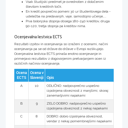
Vsak študijski predmet je ovrednoten z določenim
številom kreditnih točk.
En kredit povprečno pomeni 30 ur študentovega dela -
udeležba na predavanjih, vaje, samostojno učenje,...
Prva bolonjska stopnja obsega 180-240 kreditov, druga
90-120, tretja stopnja pa kreditov nima.
Ocenjevalna lestvica ECTS
Rezultati izpitov in ocenjevanja so izraženi z ocenami, načini
ocenjevanja pa se od države do države v Evropi razlikujejo.
Ocenjevalna lestvica ECTS prinaša enotno ocenjevanje in
primerjavo rezultatov z dogovorjenim pretvarjanjem ocen iz
različnih načinov ocenjavanja.
Ocena
Ocena v
ECTS
Sloveniji
Opis
A
10
ODLIČNO: nadpovprečno uspešno
izpolnjena obveznost z manjšimi, skoraj
zanemarljivimi napakami
B
9
ZELO DOBRO: nadpovprečno uspešno
izpolnjena obveznost z nekaj napakami
C
8
DOBRO: dobro izpolnjena obveznost,
vendar z nekaj pomembnejšimi napakami