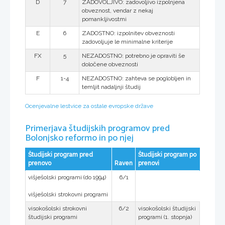
D
7
ZADOVOLJIVO: zadovoljivo izpolnjena
obveznost, vendar z nekaj
pomankljivostmi
E
6
ZADOSTNO: izpolnitev obveznosti
zadovoljuje le minimalne kriterije
FX
5
NEZADOSTNO: potrebno je opraviti še
določene obveznosti
F
1-4
NEZADOSTNO: zahteva se poglobljen in
temljit nadaljnji študij
Ocenjevalne lestvice za ostale evropske države
Primerjava študijskih programov pred
Bolonjsko reformo in po njej
Študijski program pred
Študijski program po
prenovo
Raven
prenovi
višješolski programi (do 1994)
6/1
višješolski strokovni programi
visokošolski strokovni
6/2
visokošolski študijski
študijski programi
programi (1. stopnja)