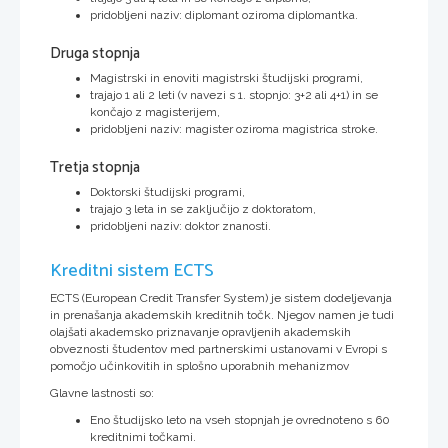
pridobljeni naziv: diplomant oziroma diplomantka.
Druga stopnja
Magistrski in enoviti magistrski študijski programi,
trajajo 1 ali 2 leti (v navezi s 1. stopnjo: 3+2 ali 4+1) in se
končajo z magisterijem,
pridobljeni naziv: magister oziroma magistrica stroke.
Tretja stopnja
Doktorski študijski programi,
trajajo 3 leta in se zaključijo z doktoratom,
pridobljeni naziv: doktor znanosti.
Kreditni sistem ECTS
ECTS (European Credit Transfer System) je sistem dodeljevanja
in prenašanja akademskih kreditnih točk. Njegov namen je tudi
olajšati akademsko priznavanje opravljenih akademskih
obveznosti študentov med partnerskimi ustanovami v Evropi s
pomočjo učinkovitih in splošno uporabnih mehanizmov
Glavne lastnosti so:
Eno študijsko leto na vseh stopnjah je ovrednoteno s 60
kreditnimi točkami.