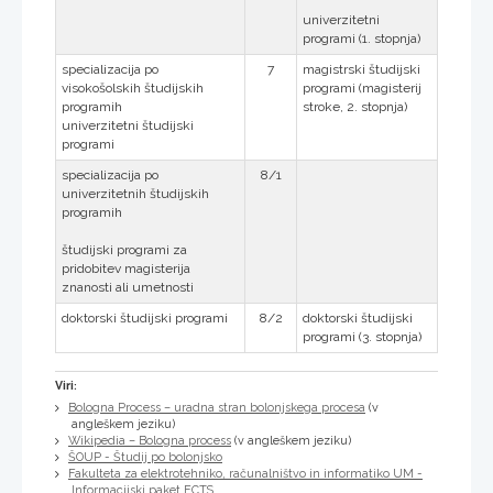
univerzitetni
programi (1. stopnja)
specializacija po
7
magistrski študijski
visokošolskih študijskih
programi (magisterij
programih
stroke, 2. stopnja)
univerzitetni študijski
programi
specializacija po
8/1
univerzitetnih študijskih
programih
študijski programi za
pridobitev magisterija
znanosti ali umetnosti
doktorski študijski programi
8/2
doktorski študijski
programi (3. stopnja)
Viri:
Bologna Process – uradna stran bolonjskega procesa
(v
angleškem jeziku)
Wikipedia – Bologna process
(v angleškem jeziku)
ŠOUP - Študij po bolonjsko
Fakulteta za elektrotehniko, računalništvo in informatiko UM -
Informacijski paket ECTS