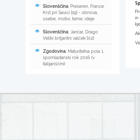
Sp
Slovenščina
: Prešeren, France:
Pr
Krst pri Savici [19] - obnova,
in
osebe, motivi, teme, ideje
kj
Slovenščina
: Jančar, Drago:
Ak
Veliki briljantni valček [02]
Ve
Zgodovina
: Maturitetna pola 1,
spomladanski rok 2016 (v
italijanščini)