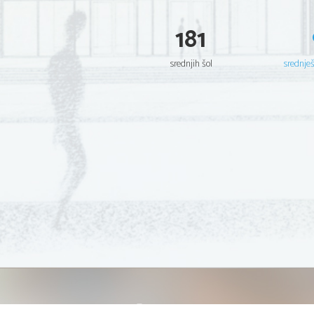
181
srednjih šol
srednje