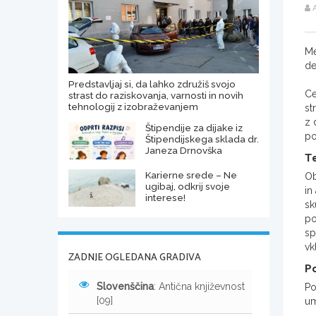
A
Me
de
Predstavljaj si, da lahko združiš svojo
Ce
strast do raziskovanja, varnosti in novih
tehnologij z izobraževanjem
st
z 
Štipendije za dijake iz
po
Štipendijskega sklada dr.
Janeza Drnovška
Te
Karierne srede – Ne
Ob
ugibaj, odkrij svoje
in
interese!
sk
po
sp
vk
ZADNJE OGLEDANA GRADIVA
Po
Slovenščina
: Antična književnost
Po
[09]
um