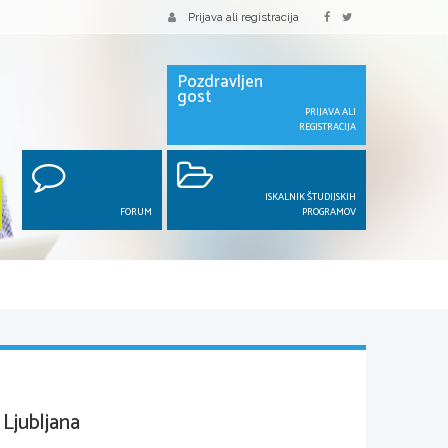
Prijava ali registracija
Pozdravljen
gost
PRIJAVA ALI
REGISTRACIJA
ISKALNIK ŠTUDIJSKIH
FORUM
PROGRAMOV
Ljubljana