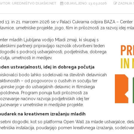
VTOR: UREDNIŠTVO DIJAŠKI.NET
OBJAVLJENO: 13.03.2026
ZADNJA S
d 13. in 21. marcem 2026 se v Palači Cukrarna odpira BAZA – Center
lavnice, umetniške projekte, jogo, film in priložnosti za razvoj idej mla
nter mladih Ljubljana vodijo Mladi zmaji, ki skupaj s
rateškimi partnerji pripravljajo raznolik otvoritveni teden
dogodki s področij ustvarjalnosti, podjetništva, dobrega
čutja, umetnosti in medijev.
den ustvarjalnosti, idej in dobrega počutja
iskovalci bodo lahko sodelovali na številnih delavnicah
 aktivnostih – od pogovorov o čustvih in sočutju ter
upinske joge do ustvarjalnih delavnic in filmskega
poldneva. Program ponuja tudi priložnosti za
oznavanje načinov razvoja podjetniških idej ter
ljučevanje v umetniške in medijske projekte.
udarek na kreativnem izražanju mladih
sebni dogodki, kot so platforma Open Wall za mlade ustvarjalce, del
etniška instalacija, poudarjajo pomen kreativnega izražanja, sodelovanj