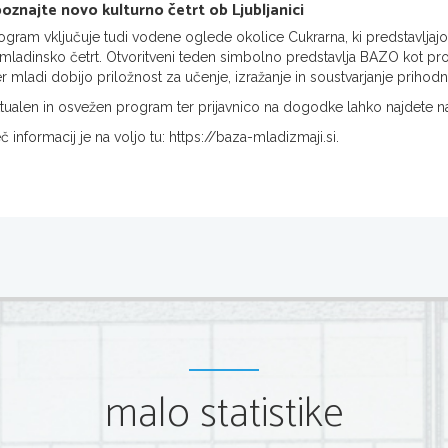
oznajte novo kulturno četrt ob Ljubljanici
ogram vključuje tudi vodene oglede okolice Cukrarna, ki predstavljaj
 mladinsko četrt. Otvoritveni teden simbolno predstavlja BAZO kot prosto
er mladi dobijo priložnost za učenje, izražanje in soustvarjanje prihodn
tualen in osvežen program ter prijavnico na dogodke lahko najdete 
č informacij je na voljo tu: https://baza-mladizmaji.si.
malo statistike