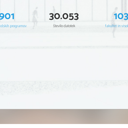
901
30.053
10
šolskih programov
število datotek
fakultet in viso