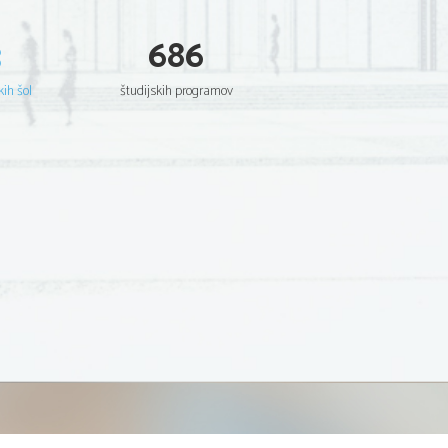
3
686
kih šol
študijskih programov