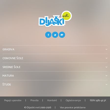
GRADIVA
OSNOVNE ŠOLE
SREDNJE ŠOLE
MATURA
ŠTUDIJ
Pogoji uporabe
Pravila
Kontakt
Oglaševanje
ISSN 1581-923X
© Dijaški.net 2000-2026
Vse pravice pridržane