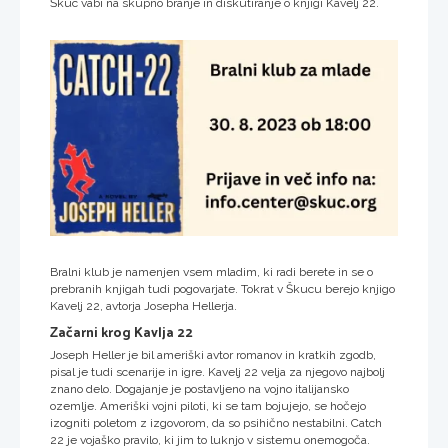
Škuc vabi na skupno branje in diskutiranje o knjigi Kavelj 22.
Bralni klub je namenjen vsem mladim, ki radi berete in se o
prebranih knjigah tudi pogovarjate. Tokrat v Škucu berejo knjigo
Kavelj 22, avtorja Josepha Hellerja.
Začarni krog Kavlja 22
Joseph Heller je bil ameriški avtor romanov in kratkih zgodb,
pisal je tudi scenarije in igre. Kavelj 22 velja za njegovo najbolj
znano delo. Dogajanje je postavljeno na vojno italijansko
ozemlje. Ameriški vojni piloti, ki se tam bojujejo, se hočejo
izogniti poletom z izgovorom, da so psihično nestabilni. Catch
22 je vojaško pravilo, ki jim to luknjo v sistemu onemogoča.