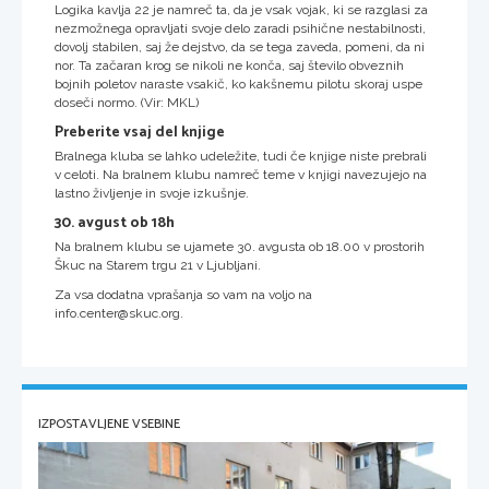
Logika kavlja 22 je namreč ta, da je vsak vojak, ki se razglasi za
nezmožnega opravljati svoje delo zaradi psihične nestabilnosti,
dovolj stabilen, saj že dejstvo, da se tega zaveda, pomeni, da ni
nor. Ta začaran krog se nikoli ne konča, saj število obveznih
bojnih poletov naraste vsakič, ko kakšnemu pilotu skoraj uspe
doseči normo. (Vir: MKL)
Preberite vsaj del knjige
Bralnega kluba se lahko udeležite, tudi če knjige niste prebrali
v celoti. Na bralnem klubu namreč teme v knjigi navezujejo na
lastno življenje in svoje izkušnje.
30. avgust ob 18h
Na bralnem klubu se ujamete 30. avgusta ob 18.00 v prostorih
Škuc na Starem trgu 21 v Ljubljani.
Za vsa dodatna vprašanja so vam na voljo na
info.center@skuc.org.
IZPOSTAVLJENE VSEBINE