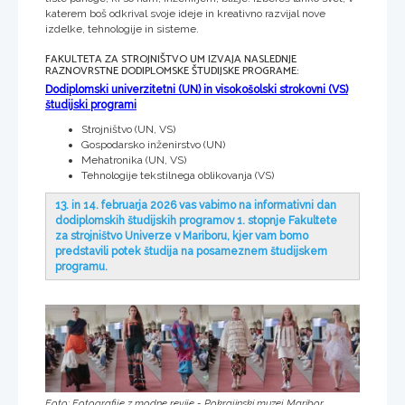
katerem boš odkrival svoje ideje in kreativno razvijal nove
izdelke, tehnologije in sisteme.
FAKULTETA ZA STROJNIŠTVO UM IZVAJA NASLEDNJE
RAZNOVRSTNE DODIPLOMSKE ŠTUDIJSKE PROGRAME:
Dodiplomski univerzitetni (UN) in visokošolski strokovni (VS)
študijski programi
Strojništvo (UN, VS)
Gospodarsko inženirstvo (UN)
Mehatronika (UN, VS)
Tehnologije tekstilnega oblikovanja (VS)
13. in 14. februarja 2026 vas vabimo na informativni dan
dodiplomskih študijskih programov 1. stopnje Fakultete
za strojništvo Univerze v Mariboru, kjer vam bomo
predstavili potek študija na posameznem študijskem
programu.
Foto: Fotografije z modne revije - Pokrajinski muzej Maribor,