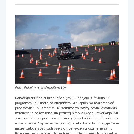
Foto: Fakulteta za strojništvo UM
Današnje družbe si brez inženirjev, ki izhajajo iz študijskih
programov Fakultete za strojništvo UM, sploh ne moremo več
predstavljati. Mi smo tisti, ki skrbimo za razvoj novih, kreativnih
izdelkov na najrazličnejših področjih človeškega ustvarjanja. Mi
smo tisti, ki razvijamo nove tehnologije, s katerimi proizvedemo
nove izdelke. Napredek na področju tehnike in tehnologije žene
naprej celotni svet, tudi vse storitvene dejavnosti in ne samo
tiste panoge, ki so nam, inženirjem, bližje. Izbereš lahko svet, v