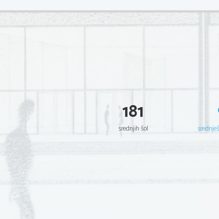
181
srednjih šol
srednje