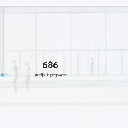
3
686
kih šol
študijskih programov