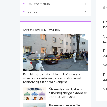
Poklicna matura
A
Razno
Da
be
IZPOSTAVLJENE VSEBINE
Vs
iz
Da
z
Va
Predstavljaj si, da lahko združiš svojo
Re
strast do raziskovanja, varnosti in novih
za
tehnologij z izobraževanjem
Štipendije za dijake iz
Vs
Štipendijskega sklada dr.
Janeza Drnovška
Karierne srede – Ne