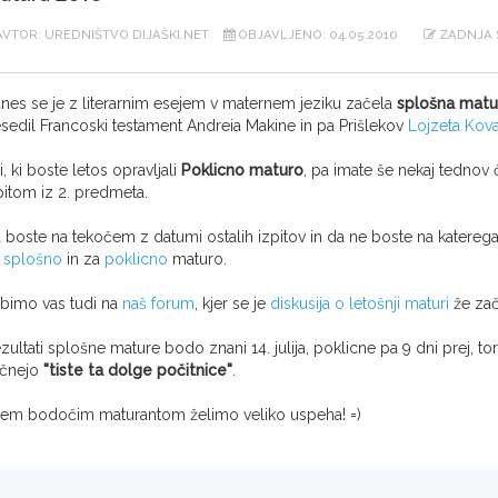
VTOR: UREDNIŠTVO DIJAŠKI.NET
OBJAVLJENO: 04.05.2010
ZADNJA S
nes se je z literarnim esejem v maternem jeziku začela
splošna matu
sedil
Francoski testament
Andreia Makine in pa
Prišlekov
Lojzeta Kov
i, ki boste letos opravljali
Poklicno maturo
, pa imate še nekaj tednov 
pitom iz 2. predmeta.
 boste na tekočem z datumi ostalih izpitov in da ne boste na katerega
a
splošno
in za
poklicno
maturo.
bimo vas tudi na
naš forum
, kjer se je
diskusija o letošnji maturi
že zač
zultati splošne mature bodo znani 14. julija, poklicne pa 9 dni prej, tore
čnejo
"tiste ta dolge počitnice"
.
em bodočim maturantom želimo veliko uspeha! =)