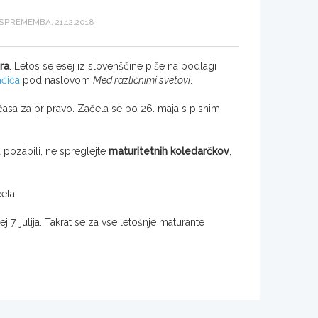
PREMEMBA: 21.12.2018
ra
. Letos se esej iz slovenščine piše na podlagi
ačiča
pod naslovom
Med različnimi svetovi
.
časa za pripravo. Začela se bo 26. maja s pisnim
 pozabili, ne spreglejte
maturitetnih koledarčkov
,
ela.
j 7. julija. Takrat se za vse letošnje maturante