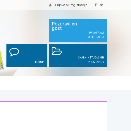
Prijava ali registracija
Pozdravljen
gost
PRIJAVA ALI
REGISTRACIJA
ISKALNIK ŠTUDIJSKIH
FORUM
PROGRAMOV