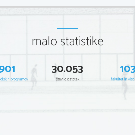
malo statistike
901
30.053
10
šolskih programov
število datotek
fakultet in viso