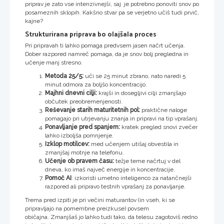
priprav je zato vse intenzivnejši, saj je potrebno ponoviti snov po
posameznih sklopih. Kakšno stvar pa se verjetno učiš tudi prvič,
kajne?
Strukturirana priprava bo olajšala proces
Pri pripravah ti lahko pomaga predvsem jasen načrt učenja.
Dober razpored namreč pomaga, da je snov bolj pregledna in
učenje manj stresno.
Metoda 25/5:
uči se 25 minut zbrano, nato naredi 5
minut odmora za boljšo koncentracijo.
Majhni dnevni cilji:
krajši in dosegljivi cilji zmanjšajo
občutek preobremenjenosti.
Reševanje starih maturitetnih pol:
praktične naloge
pomagajo pri utrjevanju znanja in pripravi na tip vprašanj.
Ponavljanje pred spanjem:
kratek pregled snovi zvečer
lahko izboljša pomnjenje.
Izklop motilcev:
med učenjem utišaj obvestila in
zmanjšaj motnje na telefonu.
Učenje ob pravem času:
težje teme načrtuj v del
dneva, ko imaš največ energije in koncentracije.
Pomoč AI
: izkoristi umetno inteligenco za natančnejši
razpored ali pripravo testnih vprašanj za ponavljanje.
Trema pred izpiti je pri večini maturantov (in vseh, ki se
pripravljajo na pomembne preizkuse) povsem
običajna. Zmanjšaš jo lahko tudi tako, da telesu zagotoviš redno