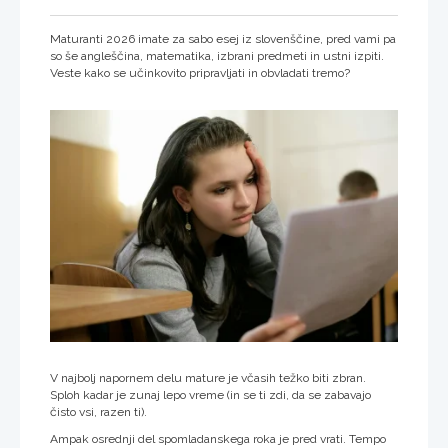
Maturanti 2026 imate za sabo esej iz slovenščine, pred vami pa
so še angleščina, matematika, izbrani predmeti in ustni izpiti.
Veste kako se učinkovito pripravljati in obvladati tremo?
V najbolj napornem delu mature je včasih težko biti zbran.
Sploh kadar je zunaj lepo vreme (in se ti zdi, da se zabavajo
čisto vsi, razen ti).
Ampak osrednji del spomladanskega roka je pred vrati. Tempo