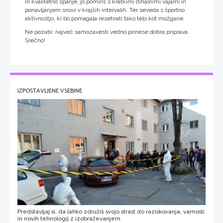
in kvalitetno spanje, jo pomiriš s kratkimi dihalnimi vajami in
ponavljanjem snovi v krajših intervalih. Ter seveda s športno
aktivnostjo, ki bo pomagala resetirati tako telo kot možgane.
Ne pozabi: največ samozavesti vedno prinese dobra priprava.
Srečno!
IZPOSTAVLJENE VSEBINE
Predstavljaj si, da lahko združiš svojo strast do raziskovanja, varnosti
in novih tehnologij z izobraževanjem