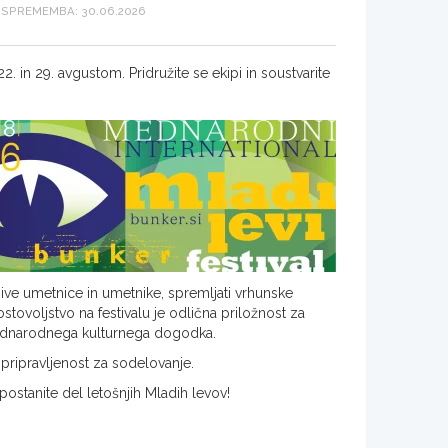
SPREMEMBA: 30.06.2026
. in 29. avgustom. Pridružite se ekipi in soustvarite
imive umetnice in umetnike, spremljati vrhunske
ostovoljstvo na festivalu je odlična priložnost za
 mednarodnega kulturnega dogodka.
pripravljenost za sodelovanje.
postanite del letošnjih Mladih levov!