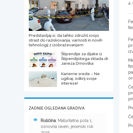
A
Fe
fe
Predstavljaj si, da lahko združiš svojo
Fe
strast do raziskovanja, varnosti in novih
tehnologij z izobraževanjem
pr
iz
Štipendije za dijake iz
Štipendijskega sklada dr.
Me
Janeza Drnovška
fe
pa
Karierne srede – Ne
or
ugibaj, odkrij svoje
interese!
Če
pr
pr
ZADNJE OGLEDANA GRADIVA
Pr
Če
Ruščina
: Maturitetna pola 1,
Pr
osnovna raven, jesenski rok
2015