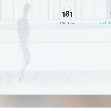
181
srednjih šol
srednje