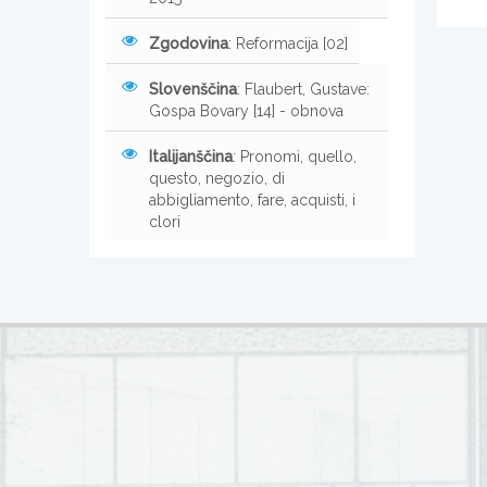
Zgodovina
: Reformacija [02]
Slovenščina
: Flaubert, Gustave:
Gospa Bovary [14] - obnova
Italijanščina
: Pronomi, quello,
questo, negozio, di
abbigliamento, fare, acquisti, i
clori