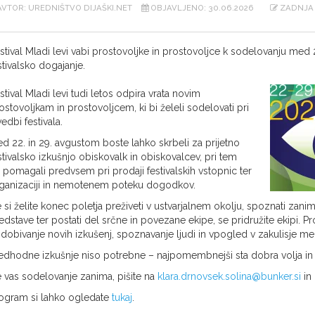
VTOR: UREDNIŠTVO DIJAŠKI.NET
OBJAVLJENO: 30.06.2026
ZADNJA 
stival Mladi levi vabi prostovoljke in prostovoljce k sodelovanju med 22
stivalsko dogajanje.
stival Mladi levi tudi letos odpira vrata novim
ostovoljkam in prostovoljcem, ki bi želeli sodelovati pri
vedbi festivala.
d 22. in 29. avgustom boste lahko skrbeli za prijetno
stivalsko izkušnjo obiskovalk in obiskovalcev, pri tem
 pomagali predvsem pri prodaji festivalskih vstopnic ter
ganizaciji in nemotenem poteku dogodkov.
 si želite konec poletja preživeti v ustvarjalnem okolju, spoznati zan
edstave ter postati del srčne in povezane ekipe, se pridružite ekipi. Pr
idobivanje novih izkušenj, spoznavanje ljudi in vpogled v zakulisje
edhodne izkušnje niso potrebne – najpomembnejši sta dobra volja in 
 vas sodelovanje zanima, pišite na
klara.drnovsek.solina@bunker.si
in 
ogram si lahko ogledate
tukaj
.