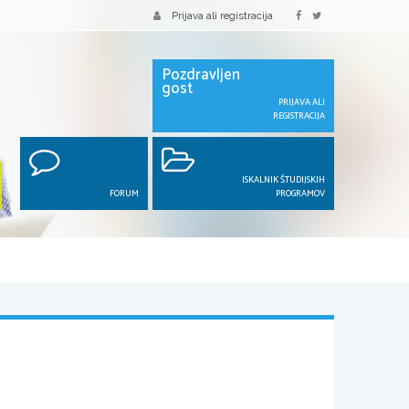
Prijava ali registracija
Pozdravljen
gost
PRIJAVA ALI
REGISTRACIJA
ISKALNIK ŠTUDIJSKIH
FORUM
PROGRAMOV