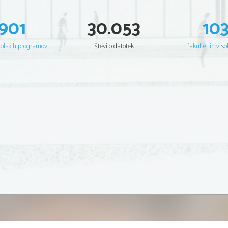
901
30.053
10
šolskih programov
število datotek
fakultet in viso