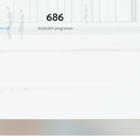
3
686
kih šol
študijskih programov