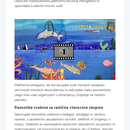
Obiščite izobraževalno platformo društva Morigenos in
spoznajte čudoviti morski svet.
Platforma omogoča, da raziskujete svet morskih sesalcev,
skrivnosti morskih ekosistemov in odkrijete, kako pomembno
vlogo ima vsak organizem v ohranjanju življenja na našem
planetu.
Raznolike vsebine za različne starostne skupine
Spoznajte raznolike vsebine o biologiji, ekologiji in varstvu
narave, s posebnim poudarkom na kitih, delfinih in življenju v
morju. Vsebine so namenjene različnim starostnim skupinam in
predznanjem: od osnovnošolcev in dijakov, do učiteljev, staršev