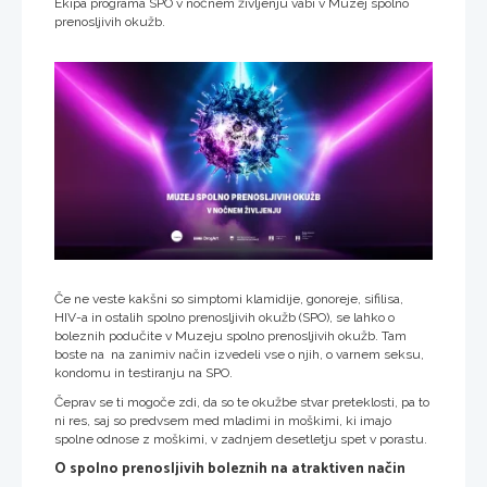
Ekipa programa SPO v nočnem življenju vabi v Muzej spolno
prenosljivih okužb.
Če ne veste kakšni so simptomi klamidije, gonoreje, sifilisa,
HIV-a in ostalih spolno prenosljivih okužb (SPO), se lahko o
boleznih podučite v Muzeju spolno prenosljivih okužb. Tam
boste na na zanimiv način izvedeli vse o njih, o varnem seksu,
kondomu in testiranju na SPO.
Čeprav se ti mogoče zdi, da so te okužbe stvar preteklosti, pa to
ni res, saj so predvsem med mladimi in moškimi, ki imajo
spolne odnose z moškimi, v zadnjem desetletju spet v porastu.
O spolno prenosljivih boleznih na atraktiven način