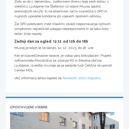
Zato so ob 1. decembru, svetovnem dnevu boja proti aidsu, v
središču Ljubljane (na Štefanovi 11) odprli Muzej spolno
prenosljivih okužb, ki na atraktiven način ozavešča o SPO in
nujnosti uporabe kondoma pri vsakem spolnem odnosu.
Žal SPO predvsem med mladimi zaradi nepoznavanja njihovih
simptomov največkrat ostajajo neprepoznane in se tako brez
težav širijo naprej.
Zadnji dan za ogled: 12.12. od 12h do 18h
Muzej je odprt le še danes, 12. 12. 2023, do 18. ure.
Ker je ozaveščevalne narave, je vstop vanj brezplačen. Projekt
sofinancirata Ministrstvo za zdravje RS in Mestna občina
Ljubljana, izvedbo muzeja pa je podprla tudi Četrtna skupnost
Center MOL.
Več informacij lahko najdeš na
Facebook strani dogodka
.
IZPOSTAVLJENE VSEBINE