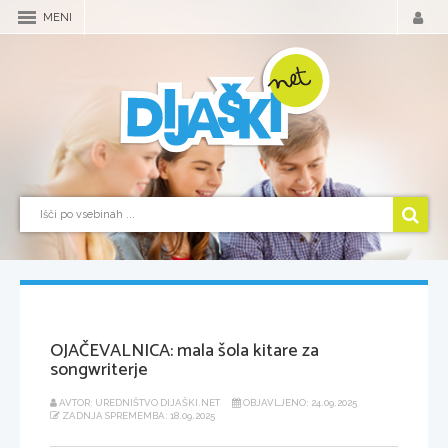
MENI
OJAČEVALNICA: mala šola kitare za
songwriterje
AVTOR: UREDNIŠTVO DIJAŠKI.NET
OBJAVLJENO: 24.09.2025
ZADNJA SPREMEMBA: 18.09.2025