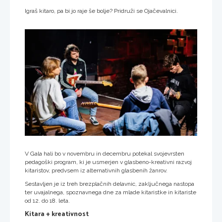
Igraš kitaro, pa bi jo raje še bolje? Pridruži se Ojačevalnici.
V Gala hali bo v novembru in decembru potekal svojevrsten
pedagoški program, ki je usmerjen v glasbeno-kreativni razvoj
kitaristov, predvsem iz alternativnih glasbenih žanrov.
Sestavljen je iz treh brezplačnih delavnic, zaključnega nastopa
ter uvajalnega, spoznavnega dne za mlade kitaristke in kitariste
od 12. do 18. leta.
Kitara + kreativnost