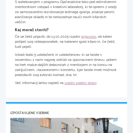
S sodelovanjem v programu Ojačevalnice tako pod edinstvenim
mentorstvom vstopaš v kreativni laboratorij, ki te opremi z orodji
za samozavestno raziskovanje lastnega igranja, pisanje pesmi,
aranžiranje skladb in te nenazadnje nauči novih kitarskih
veščin.
Kaj moraš storiti?
Če se želiš prijaviti, do 13.10.2025 izpolni
prijavnico
, ob kateri
pošlješ svoj videoposnetek, na katerem igraš kitaro in, če želiš,
tudi poješ.
Izbrali bodo 5 udeleženk in udeležencev, ki se boste v
novembru z nami najprej srečali na spoznavnem dnevu, potem
na treh malce daljših delavnicah z mentorjem in na koncu na
zaključnem, »tazaresnem« koncertu, kjer boste imeli možnost
predstaviti svoj avtorski komad, dva, tri.
Več informacij lahko najdeš na
uradni spletni strani
.
IZPOSTAVLJENE VSEBINE