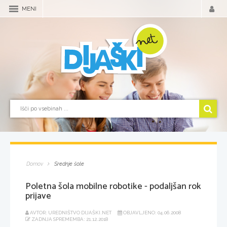
MENI
Domov
Srednje šole
Poletna šola mobilne robotike - podaljšan rok
prijave
AVTOR: UREDNIŠTVO DIJAŠKI.NET
OBJAVLJENO: 04.06.2008
ZADNJA SPREMEMBA: 21.12.2018