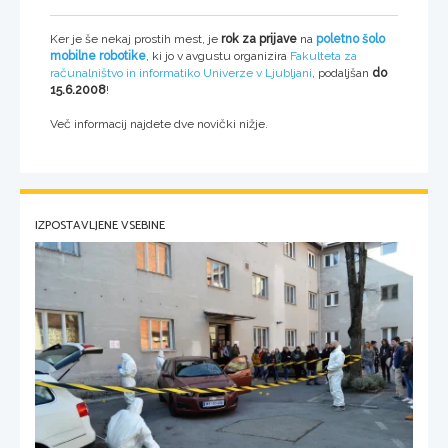
Ker je še nekaj prostih mest, je
rok za prijave
na
poletno šolo
mobilne robotike
, ki jo v avgustu organizira
Fakulteta za
računalništvo in informatiko Univerze v Ljubljani
, podaljšan
do
15.6.2008
!
Več informacij najdete dve novički nižje.
IZPOSTAVLJENE VSEBINE