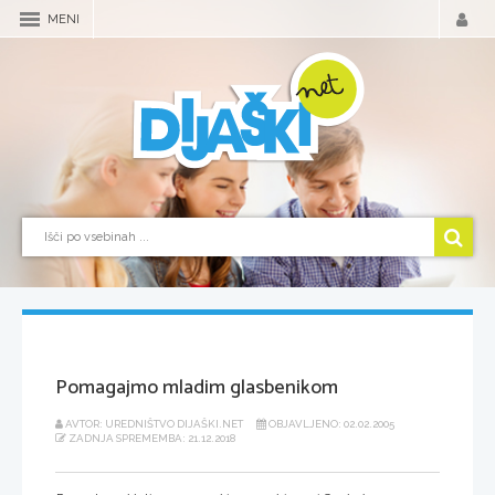
MENI
Pomagajmo mladim glasbenikom
AVTOR: UREDNIŠTVO DIJAŠKI.NET
OBJAVLJENO: 02.02.2005
ZADNJA SPREMEMBA: 21.12.2018