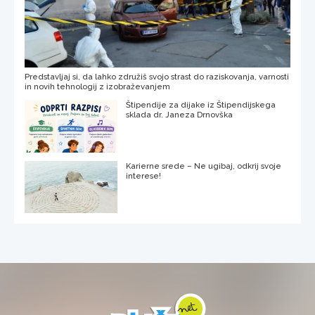
Predstavljaj si, da lahko združiš svojo strast do raziskovanja, varnosti
in novih tehnologij z izobraževanjem
Štipendije za dijake iz Štipendijskega
sklada dr. Janeza Drnovška
Karierne srede – Ne ugibaj, odkrij svoje
interese!