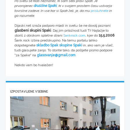
Po svetu se klati neznanec, ki sam sebi pravi Spak. Je
prvorojenec
druščine Spaki
, ki v svojem prostem času ustvarja
tovrstne zadeve. In vse kar si Spak želi, je, da mu
prisluhnete
in
ga razumete.
Dijaski.net izraža podporo mladi in svetu še ne dovolj poznani
glasbeni skupini Spaki
. Daj jim priložnost tudi Ti! Najlažje to
storiš z obiskom spletne strani
Sankrock.com
, kjer do
15.5.2006
Šank rock izbira predskupino. Na temu portalu lahko
dolpotegnete
skladbo Spak
skupine Spaki
in, ako vam je všeč,
tudi glasujete zanjo. To storite tako, da pošljete pismo podpore
"za Spake" na
glasovanje@gmail.com
.
Nekdo vam bo hvaležen!
IZPOSTAVLJENE VSEBINE