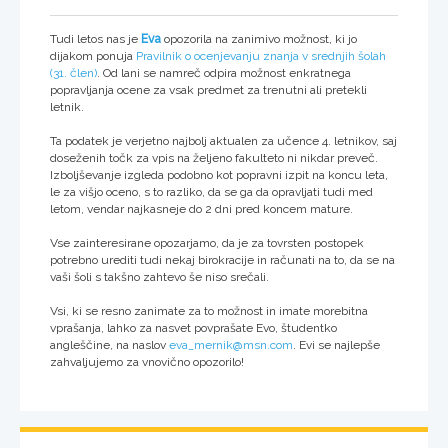
Tudi letos nas je
Eva
opozorila na zanimivo možnost, ki jo
dijakom ponuja
Pravilnik o ocenjevanju znanja v srednjih šolah
(31. člen)
. Od lani se namreč odpira možnost enkratnega
popravljanja ocene za vsak predmet za trenutni ali pretekli
letnik.
Ta podatek je verjetno najbolj aktualen za učence 4. letnikov, saj
doseženih točk za vpis na željeno fakulteto ni nikdar preveč.
Izboljševanje izgleda podobno kot popravni izpit na koncu leta,
le za višjo oceno, s to razliko, da se ga da opravljati tudi med
letom, vendar najkasneje do 2 dni pred koncem mature.
Vse zainteresirane opozarjamo, da je za tovrsten postopek
potrebno urediti tudi nekaj birokracije in računati na to, da se na
vaši šoli s takšno zahtevo še niso srečali.
Vsi, ki se resno zanimate za to možnost in imate morebitna
vprašanja, lahko za nasvet povprašate Evo, študentko
angleščine, na naslov
eva_mernik@msn.com
. Evi se najlepše
zahvaljujemo za vnovično opozorilo!