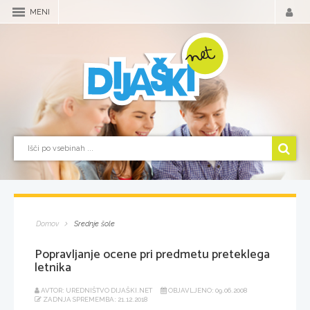
MENI
Domov
Srednje šole
Popravljanje ocene pri predmetu preteklega
letnika
AVTOR: UREDNIŠTVO DIJAŠKI.NET
OBJAVLJENO: 09.06.2008
ZADNJA SPREMEMBA: 21.12.2018