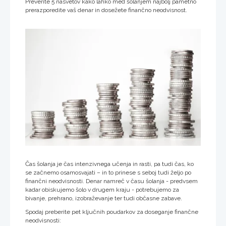
Preverite 5 nasvetov kako lahko med šolanjem najbolj pametno
prerazporedite vaš denar in dosežete finančno neodvisnost.
Čas šolanja je čas intenzivnega učenja in rasti, pa tudi čas, ko
se začnemo osamosvajati – in to prinese s seboj tudi željo po
finančni neodvisnosti. Denar namreč v času šolanja - predvsem
kadar obiskujemo šolo v drugem kraju - potrebujemo za
bivanje, prehrano, izobraževanje ter tudi občasne zabave.
Spodaj preberite pet ključnih poudarkov za doseganje finančne
neodvisnosti: