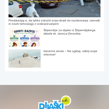
Predstavljaj si, da lahko združiš svojo strast do raziskovanja, varnosti
in novih tehnologij z izobraževanjem
Štipendije za dijake iz Štipendijskega
sklada dr. Janeza Drnovška
Karierne srede – Ne ugibaj, odkrij svoje
interese!