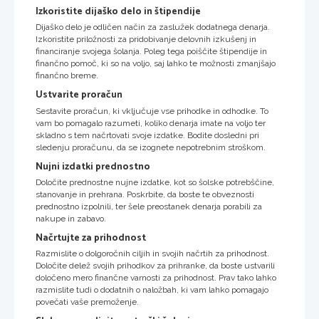
Izkoristite dijaško delo in štipendije
Dijaško delo je odličen način za zaslužek dodatnega denarja.
Izkoristite priložnosti za pridobivanje delovnih izkušenj in
financiranje svojega šolanja. Poleg tega poiščite štipendije in
finančno pomoč, ki so na voljo, saj lahko te možnosti zmanjšajo
finančno breme.
Ustvarite proračun
Sestavite proračun, ki vključuje vse prihodke in odhodke. To
vam bo pomagalo razumeti, koliko denarja imate na voljo ter
skladno s tem načrtovati svoje izdatke. Bodite dosledni pri
sledenju proračunu, da se izognete nepotrebnim stroškom.
Nujni izdatki prednostno
Določite prednostne nujne izdatke, kot so šolske potrebščine,
stanovanje in prehrana. Poskrbite, da boste te obveznosti
prednostno izpolnili, ter šele preostanek denarja porabili za
nakupe in zabavo.
Načrtujte za prihodnost
Razmislite o dolgoročnih ciljih in svojih načrtih za prihodnost.
Določite delež svojih prihodkov za prihranke, da boste ustvarili
določeno mero finančne varnosti za prihodnost. Prav tako lahko
razmislite tudi o dodatnih o naložbah, ki vam lahko pomagajo
povečati vaše premoženje.