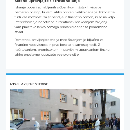
Skrbno upravljajte s stroški šolanja
Iskanje poceni ali rabljenih učbenikov in šolskih virov je
pameten pristop, ki vam lahko prihrani veliko denarja. Izkoristite
tudi vse možnosti za štipendije in finančno pomoč, ki so na voljo.
Preprečevanje nepotrebnih izdatkov v vsakdanjem življenju
vam prav tako lahko pomaga prihraniti denar za pomembne
stvari.
Pametno upravljanje denarja med šolanjem je ključno za
finančno neodvisnost in prve korake k samostojnosti. Z
načrtovanjem, premislekom in pravilnim upravljanjem financ
lahko enostavno dosežete vse svoje cilje.
IZPOSTAVLJENE VSEBINE