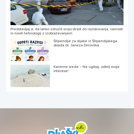
Predstavljaj si, da lahko združiš svojo strast do raziskovanja, varnosti
in novih tehnologij z izobraževanjem
Štipendije za dijake iz Štipendijskega
sklada dr. Janeza Drnovška
Karierne srede – Ne ugibaj, odkrij svoje
interese!