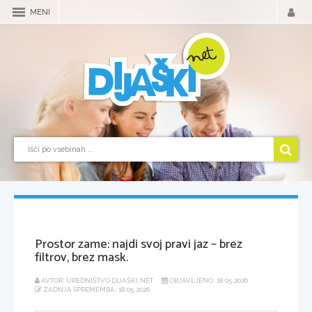
MENI
Prostor zame: najdi svoj pravi jaz – brez
filtrov, brez mask.
AVTOR: UREDNIŠTVO DIJAŠKI.NET
OBJAVLJENO: 18.05.2026
ZADNJA SPREMEMBA: 18.05.2026