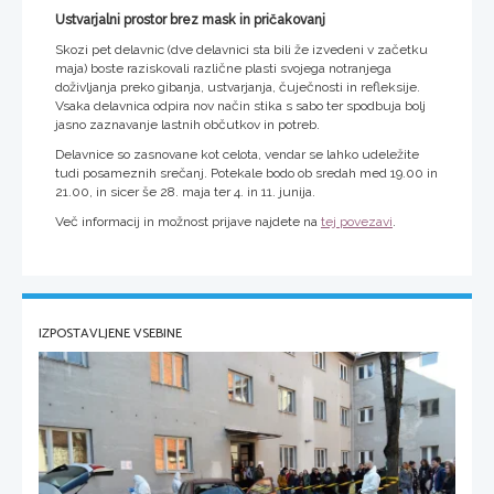
Ustvarjalni prostor brez mask in pričakovanj
Skozi pet delavnic (dve delavnici sta bili že izvedeni v začetku
maja) boste raziskovali različne plasti svojega notranjega
doživljanja preko gibanja, ustvarjanja, čuječnosti in refleksije.
Vsaka delavnica odpira nov način stika s sabo ter spodbuja bolj
jasno zaznavanje lastnih občutkov in potreb.
Delavnice so zasnovane kot celota, vendar se lahko udeležite
tudi posameznih srečanj. Potekale bodo ob sredah med 19.00 in
21.00, in sicer še 28. maja ter 4. in 11. junija.
Več informacij in možnost prijave najdete na
tej povezavi
.
IZPOSTAVLJENE VSEBINE