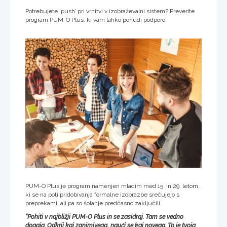
Potrebujete ‘push’ pri vrnitvi v izobraževalni sistem? Preverite
program PUM-O Plus, ki vam lahko ponudi podporo.
PUM-O Plus je program namenjen mladim med 15. in 29. letom,
ki se na poti pridobivanja formalne izobrazbe srečujejo s
preprekami, ali pa so šolanje predčasno zaključili.
“Pohiti v najbližji PUM-O Plus in se zasidraj. Tam se vedno
dogaja. Odkrij kaj zanimivega, nauči se kaj novega. To je tvoja