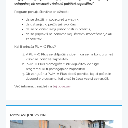
vstopnica, da se vrneš v šolo ali poiščeš zaposlitev.”
Program ponuja številne priložnosti:
da se družiš in sodeluješ z vrstniki,
da ustvarjalno preživljaš svoj čas,
da se odločiš o svoji prihodnosti in poklicu,
da se pripraviš na ponovno vključitev v izobraževanje ali
zaposlitev.
Kaj ti prinaša PUM-O Plus?
V PUM-O Plus se vključiš s ciljem, da se na koncu vrneš
v šolo ali poiščeš zaposlitev.
PUM-O Plus ti omogoča tudi vključitev v druge
programe, ki ti pomagajo do zaposlitve.
Ob zaključku PUM-A Plus dobiš potrdilo, kaj si počel in
dosegel v programu, kaj znaš in česa vse si se naučil.
Več informacij najdeš na
tej povezavi
.
IZPOSTAVLJENE VSEBINE