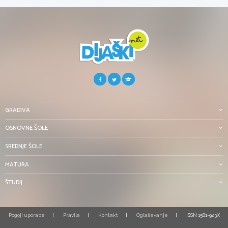
GRADIVA
OSNOVNE ŠOLE
SREDNJE ŠOLE
MATURA
ŠTUDIJ
Pogoji uporabe
Pravila
Kontakt
Oglaševanje
ISSN 1581-923X