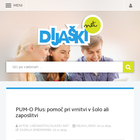
MENI
PUM-O Plus: pomoč pri vrnitvi v šolo ali
zaposlitvi
AVTOR: UREDNIŠTVO DIJAŠKI.NET
OBJAVLJENO: 02.11.2024
ZADNJA SPREMEMBA: 07.11.2024