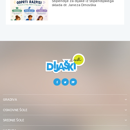
Štipendije za dijake iz Štipendijskega
sklada dr. Janeza Drnovška
GRADIVA
OSNOVNE ŠOLE
SREDNJE ŠOLE