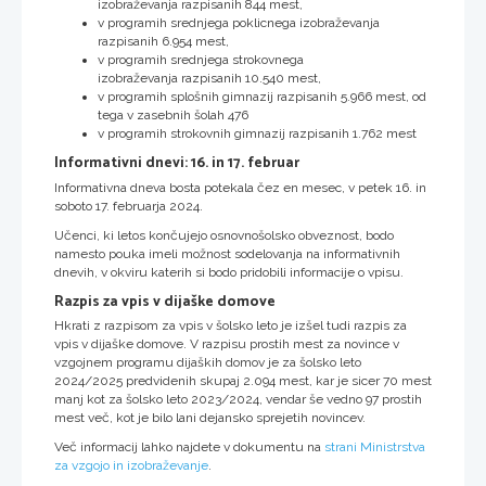
izobraževanja razpisanih 844 mest,
v programih srednjega poklicnega izobraževanja
razpisanih 6.954 mest,
v programih srednjega strokovnega
izobraževanja razpisanih 10.540 mest,
v programih splošnih gimnazij razpisanih 5.966 mest, od
tega v zasebnih šolah 476
v programih strokovnih gimnazij razpisanih 1.762 mest
Informativni dnevi: 16. in 17. februar
Informativna dneva bosta potekala čez en mesec, v petek 16. in
soboto 17. februarja 2024.
Učenci, ki letos končujejo osnovnošolsko obveznost, bodo
namesto pouka imeli možnost sodelovanja na informativnih
dnevih, v okviru katerih si bodo pridobili informacije o vpisu.
Razpis za vpis v dijaške domove
Hkrati z razpisom za vpis v šolsko leto je izšel tudi razpis za
vpis v dijaške domove. V razpisu prostih mest za novince v
vzgojnem programu dijaških domov je za šolsko leto
2024/2025 predvidenih skupaj 2.094 mest, kar je sicer 70 mest
manj kot za šolsko leto 2023/2024, vendar še vedno 97 prostih
mest več, kot je bilo lani dejansko sprejetih novincev.
Več informacij lahko najdete v dokumentu na
strani Ministrstva
za vzgojo in izobraževanje
.