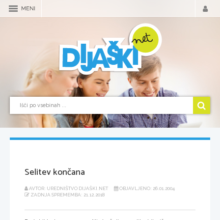
MENI
Selitev končana
AVTOR: UREDNIŠTVO DIJAŠKI.NET
OBJAVLJENO: 26.01.2004
ZADNJA SPREMEMBA: 21.12.2018