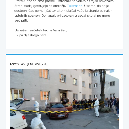
Pretekli teden smo preselili strežnik na veliko hitrejšo povezavo.
Strani sedaj gostujejo na omrežju
Telemach
. Upamo, da se je
dostopni čas pomanjšal ter s tem olajšal Vaše brskanje po naših
spletnih straneh. Do napak pri delovanju sedaj skoraj ne more
več priti.
Uspešen začetek tedna Vam želi,
Ekipa dijaskega.neta
IZPOSTAVLJENE VSEBINE