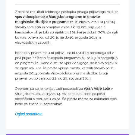
Znani so rezultati izbirnega postopka prvega prijavnega roka za
vpis v dodiplomske študijske programe in enovite
magistrske študijske programe
za študijsko leto 2013/2014 -
število sprejetih in omejitve vpisa. Od 18.661 prijavljenih
kandidatov, jih je bilo sprejetih 13.201, kar je dobrih 70%. Za njih
bo vpis potekal od od 26. julija do 16. avgusta 2013 na
visokošolskih zavodih.
Kdor se v prvem roku ni prijavil, se ni uvrstil v nobenega od v
prvi prijavi naštetih študijskih programov ali pa kljub sprejetju v
en program želi kandidirati za vpis v drugega, se lahko prijavi v
drugem roku na še prosta vpisna mesta, katerih število bo 21.
avgusta 2013 objavila Visokošolska prijavna služba. Drugi
prijavni rok bo trajal od 22. do 29. avgusta 2013.
Obenem pa se je končal tudi postopek za
vpis v višje šole
v
študijskem letu 2013/2014. Vsi kandidati bodo po pošti
obveščeni o rezultatu vpisa. Še prosta mesta za naknadni vpis
bodo pa znana 2. septembra!
Ogled podatkov...