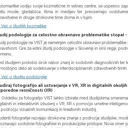
plomantke vodijo svoje kozmetične in velnes centre, se uspešno zaposl
etu mode, gledališča, filma in medijev ter prevzemajo vodstven
ravstvene in druge strokovne time doma in v tujini.
 Več o študijih kozmetike
udij podologije za celostno obravnavo problematike stopal -
udij podologije na VIST je namenjen celostni obravnavi problematike 
ravstvom. Gre za edini študij podologije v Sloveniji in širši regiji, podr
omenu.
d študijem pridobiš širok nabor znanj in sodobnih diagnostičnih ter te
mostojno delo ali sodelovanje v interdisciplinarnih zdravstvenih timih 
 Več o študiju podologije
udiraj fotografijo ali ustvarjanje v VR, XR in digitalnih okolj
poredne resničnosti (XR)
 Oddelku za fotografijo VIST lahko izbirate med študijskima smerema 
gitalnih in interaktivnih izkušenj v VR, XR s pomočjo umetne intelige
 področju vizualnih komunikacij in kreativnih industrij.
udenti fotografije razvijajo strokovna znanja s področja studijske, mod
oznavajo sodobne fotografske in produkcijske pristope. Nova smer pa 