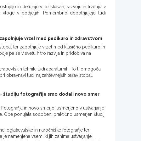
ujejo in delujejo v raziskavah, razvoju in trženju, v
e vloge v podjetjih. Pomembno dopolnjujejo tudi
 zapolnjuje vrzel med pedikuro in zdravstvom
stopal ter zapolnjuje vrzel med klasično pedikuro in
očje pa se v svetu hitro razvija in pridobiva na
rapevtskih tehnik, tudi aparaturnih. To ti omogoča
pri obravnavi tudi najzahtevnejših težav stopal.
ih - študiju fotografije smo dodali novo smer
Fotografija in novo smerjo, usmerjeno v ustvarjanje
nce. Obe ponujata sodoben, praktično usmerjen študij
ne, oglaševalske in naročniške fotografije ter
je namenjena vsem, ki jih zanima ustvarjanje