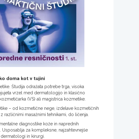
ako doma kot v tujini
tike. Študija odražata potrebe trga, visoka
jujeta vrzel med dermatologijo in klasično
ozmetičarka (VS) ali magistrica kozmetike.
etike – od kozmetične nege, izdelave kozmetičnih
z različnimi masažnimi tehnikami, do ličenja.
umentalne diagnostike kože in naprednih
e. Usposablja za kompleksne, najzahtevnejše
dermatologi in kirurgi.