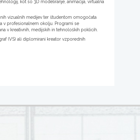
tehnologij, kot so 3D modeliranje, animacija, virtualna
bnih vizualnih medijev ter študentom omogočata
ela v profesionalnem okolju. Programi se
a v kreativnih, medijskih in tehnoloških poklicih.
graf (VS) ali diplomirani kreator vzporednih