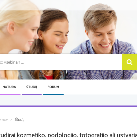
MATURA
ŠTUDIJ
FORUM
omov
Študij
tudiraj kozmetiko, podologijo, fotografijo ali ustvarja