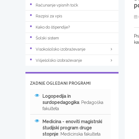
p
Računanje vpisnih točk
Razpisi za vpis
Kako do štipendije?
Pr
Šolski sistem
ka
Visokošolsko izobraževanje
Višješolsko izobraževanje
ZADNJE OGLEDANI PROGRAMI
Logopedija in
surdopedagogika
: Pedagoška
fakulteta
Medicina - enoviti magistrski
študijski program druge
stopnje
: Medicinska fakulteta