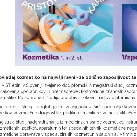
vladaj kozmetiko na najvišji ravni - za odlično zaposljivost t
 VIST edini v Sloveniji izvajamo dodiplomski in magistrski študij kozme
ičakovanja uporabnikov in hiter napredek kozmetične znanosti; zapoln
zmetiko. Po končanem študiju pridobiš strokovni naslov diplomirana k
diplomski študij s poglobljenimi znanji pokriva širše področje kozm
delkov, kozmetične diagnostike, pedikure, manikure, velnesa, vključno 
gistrski študij nadgradi znanja iz medicinskih osnov kozmetike, instr
zmetičnih izdelkov, aparaturnih ter specialnih tehnik kozmetične neg
zmetične obravnave v specializiranih kozmetičnih salonih ali v timih z 