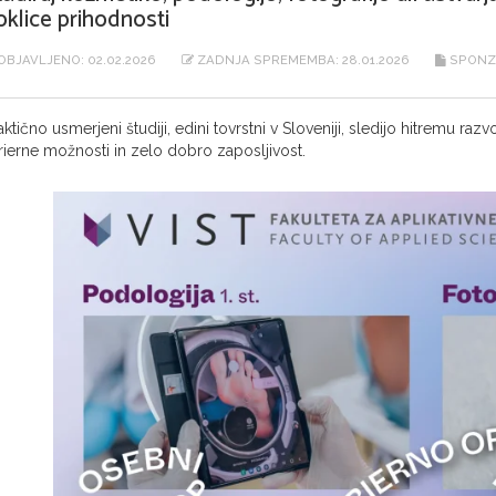
oklice prihodnosti
OBJAVLJENO: 02.02.2026
ZADNJA SPREMEMBA: 28.01.2026
SPONZ
aktično usmerjeni študiji, edini tovrstni v Sloveniji, sledijo hitremu r
rierne možnosti in zelo dobro zaposljivost.