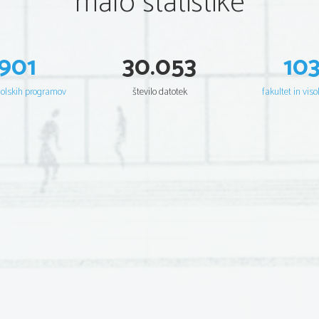
malo statistike
901
30.053
10
šolskih programov
število datotek
fakultet in viso