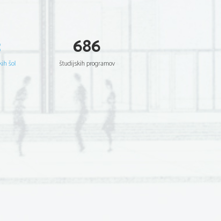
3
686
kih šol
študijskih programov