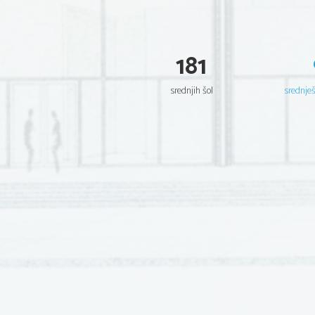
181
srednjih šol
srednje