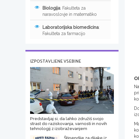
Biologija
: Fakulteta za
naravoslovje in matematiko
Laboratorijska biomedicina
:
Fakulteta za farmacijo
IZPOSTAVLJENE VSEBINE
Ob
Na
pr
ko
Do
iz
Predstavljaj si, da lahko združiš svojo
strast do raziskovanja, varnosti in novih
Ma
tehnologij z izobraževanjem
ko
ko
Štipendije za dijake iz