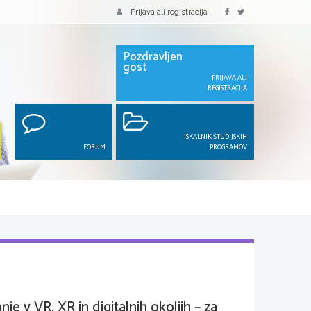
Prijava ali registracija
Pozdravljen
gost
PRIJAVA ALI
REGISTRACIJA
ISKALNIK ŠTUDIJSKIH
FORUM
PROGRAMOV
nje v VR, XR in digitalnih okoljih – za