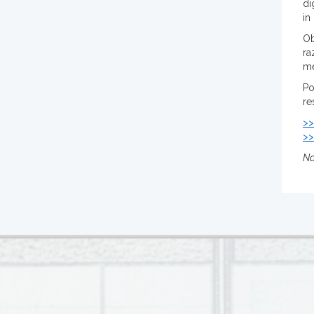
di
in
Ob
ra
me
Po
re
>>
>>
Na