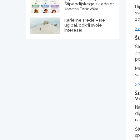
Štipendijskega sklada dr.
Di
Janeza Drnovška
sv
zd
Karierne srede – Ne
ugibaj, odkrij svoje
>>
interese!
Št
Št
zd
p
Me
sa
>>
Št
Vz
Na
di
na
Št
sp