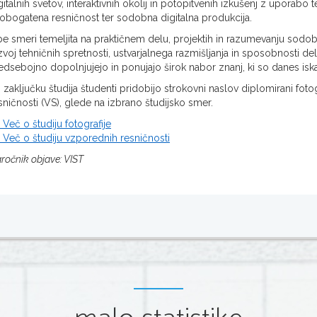
gitalnih svetov, interaktivnih okolij in potopitvenih izkušenj z uporabo 
 obogatena resničnost ter sodobna digitalna produkcija.
e smeri temeljita na praktičnem delu, projektih in razumevanju sodo
zvoj tehničnih spretnosti, ustvarjalnega razmišljanja in sposobnosti d
dsebojno dopolnjujejo in ponujajo širok nabor znanj, ki so danes iskan
 zaključku študija študenti pridobijo strokovni naslov diplomirani foto
sničnosti (VS), glede na izbrano študijsko smer.
 Več o študiju fotografije
 Več o študiju vzporednih resničnosti
ročnik objave: VIST