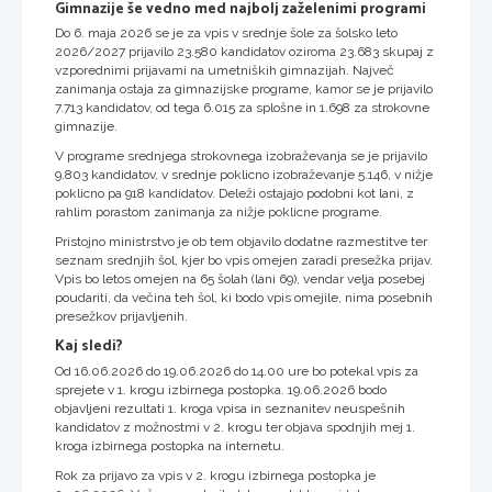
Gimnazije še vedno med najbolj zaželenimi programi
Do 6. maja 2026 se je za vpis v srednje šole za šolsko leto
2026/2027 prijavilo 23.580 kandidatov oziroma 23.683 skupaj z
vzporednimi prijavami na umetniških gimnazijah. Največ
zanimanja ostaja za gimnazijske programe, kamor se je prijavilo
7.713 kandidatov, od tega 6.015 za splošne in 1.698 za strokovne
gimnazije.
V programe srednjega strokovnega izobraževanja se je prijavilo
9.803 kandidatov, v srednje poklicno izobraževanje 5.146, v nižje
poklicno pa 918 kandidatov. Deleži ostajajo podobni kot lani, z
rahlim porastom zanimanja za nižje poklicne programe.
Pristojno ministrstvo je ob tem objavilo dodatne razmestitve ter
seznam srednjih šol, kjer bo vpis omejen zaradi presežka prijav.
Vpis bo letos omejen na 65 šolah (lani 69), vendar velja posebej
poudariti, da večina teh šol, ki bodo vpis omejile, nima posebnih
presežkov prijavljenih.
Kaj sledi?
Od 16.06.2026 do 19.06.2026 do 14.00 ure bo potekal vpis za
sprejete v 1. krogu izbirnega postopka. 19.06.2026 bodo
objavljeni rezultati 1. kroga vpisa in seznanitev neuspešnih
kandidatov z možnostmi v 2. krogu ter objava spodnjih mej 1.
kroga izbirnega postopka na internetu.
Rok za prijavo za vpis v 2. krogu izbirnega postopka je