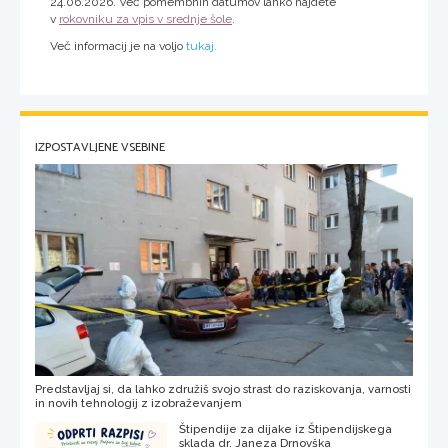
24.06.2026. Več pomembnih datumov lahko najdete
v
rokovniku za vpis v srednje šole
.
Več informacij je na voljo
tukaj.
IZPOSTAVLJENE VSEBINE
Predstavljaj si, da lahko združiš svojo strast do raziskovanja, varnosti
in novih tehnologij z izobraževanjem
Štipendije za dijake iz Štipendijskega
sklada dr. Janeza Drnovška